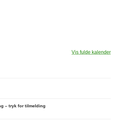
Vis fulde kalender
avigation
g – tryk for tilmelding