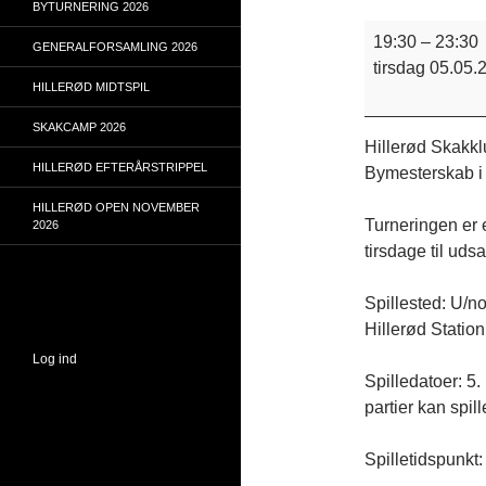
BYTURNERING 2026
Hillerød
19:30
–
23:30
GENERALFORSAMLING 2026
åbent
tirsdag 05.05.
Bymesterskab
HILLERØD MIDTSPIL
2026
SKAKCAMP 2026
Hillerød Skakklu
HILLERØD EFTERÅRSTRIPPEL
Bymesterskab i
HILLERØD OPEN NOVEMBER
Turneringen er e
2026
tirsdage til udsa
Spillested: U/n
Hillerød Station
Log ind
Spilledatoer: 5.
partier kan spill
Spilletidspunkt: