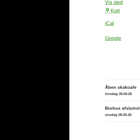
Vis sted
U/Nord
Kort
iCal
Google
Indlægsn
Åben skakcafe
torsdag 30.04.26
Brohus afslutnin
onsdag 06.05.26