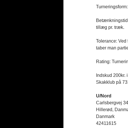
Turneringsform:
Betænkningstid:
tillæg pr. træk.
Tolerance: Ved 
taber man partie
Rating: Turneri
Indskud 200kr. i
Skakklub på 7
U/Nord
Carlsbergvej 3
Hillerød
,
Danma
Danmark
42411615