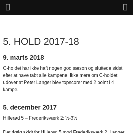
Hop
til
indhold
5. HOLD 2017-18
9. marts 2018
C-holdet har ikke haft nogen god sæson og sluttede sidst
efter at have tabt alle kampene. Ikke mere om C-holdet
udover at Peter Langer blev topscorer med 2 point i 4
kampe.
5. december 2017
Hillerød 5 – Frederiksværk 2: ½-3½
Det rigtig skidt for Hillerød 5 mod Frederiksværk 2. Langer