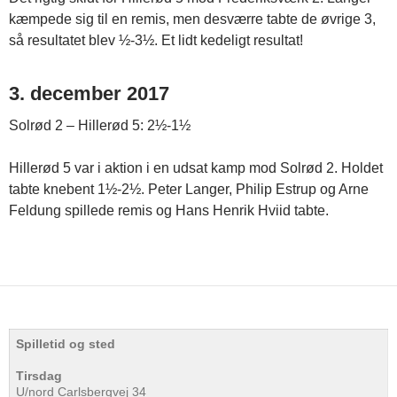
kæmpede sig til en remis, men desværre tabte de øvrige 3,
så resultatet blev ½-3½. Et lidt kedeligt resultat!
3. december 2017
Solrød 2 – Hillerød 5: 2½-1½
Hillerød 5 var i aktion i en udsat kamp mod Solrød 2. Holdet
tabte knebent 1½-2½. Peter Langer, Philip Estrup og Arne
Feldung spillede remis og Hans Henrik Hviid tabte.
Spilletid og sted
Tirsdag
U/nord Carlsbergvej 34