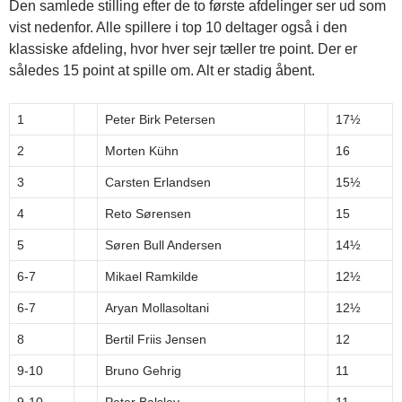
Den samlede stilling efter de to første afdelinger ser ud som
vist nedenfor. Alle spillere i top 10 deltager også i den
klassiske afdeling, hvor hver sejr tæller tre point. Der er
således 15 point at spille om. Alt er stadig åbent.
1
Peter Birk Petersen
17½
2
Morten Kühn
16
3
Carsten Erlandsen
15½
4
Reto Sørensen
15
5
Søren Bull Andersen
14½
6-7
Mikael Ramkilde
12½
6-7
Aryan Mollasoltani
12½
8
Bertil Friis Jensen
12
9-10
Bruno Gehrig
11