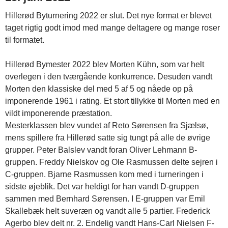
Hillerød Byturnering 2022 er slut. Det nye format er blevet
taget rigtig godt imod med mange deltagere og mange roser
til formatet.
Hillerød Bymester 2022 blev Morten Kühn, som var helt
overlegen i den tværgående konkurrence. Desuden vandt
Morten den klassiske del med 5 af 5 og nåede op på
imponerende 1961 i rating. Et stort tillykke til Morten med en
vildt imponerende præstation.
Mesterklassen blev vundet af Reto Sørensen fra Sjælsø,
mens spillere fra Hillerød satte sig tungt på alle de øvrige
grupper. Peter Balslev vandt foran Oliver Lehmann B-
gruppen. Freddy Nielskov og Ole Rasmussen delte sejren i
C-gruppen. Bjarne Rasmussen kom med i turneringen i
sidste øjeblik. Det var heldigt for han vandt D-gruppen
sammen med Bernhard Sørensen. I E-gruppen var Emil
Skallebæk helt suveræn og vandt alle 5 partier. Frederick
Agerbo blev delt nr. 2. Endelig vandt Hans-Carl Nielsen F-