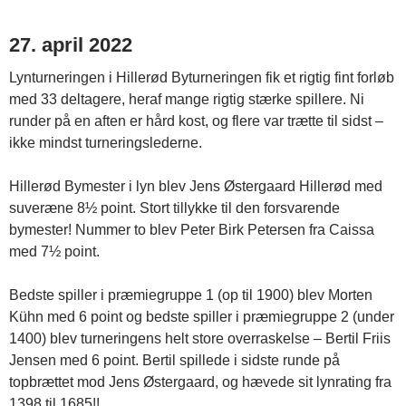
27. april 2022
Lynturneringen i Hillerød Byturneringen fik et rigtig fint forløb
med 33 deltagere, heraf mange rigtig stærke spillere. Ni
runder på en aften er hård kost, og flere var trætte til sidst –
ikke mindst turneringslederne.
Hillerød Bymester i lyn blev Jens Østergaard Hillerød med
suveræne 8½ point. Stort tillykke til den forsvarende
bymester! Nummer to blev Peter Birk Petersen fra Caissa
med 7½ point.
Bedste spiller i præmiegruppe 1 (op til 1900) blev Morten
Kühn med 6 point og bedste spiller i præmiegruppe 2 (under
1400) blev turneringens helt store overraskelse – Bertil Friis
Jensen med 6 point. Bertil spillede i sidste runde på
topbrættet mod Jens Østergaard, og hævede sit lynrating fra
1398 til 1685!!