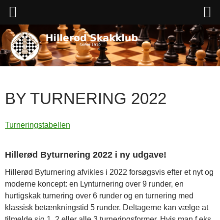
Hop
til
indhold
BY TURNERING 2022
Turneringstabellen
Hillerød Byturnering 2022 i ny udgave!
Hillerød Byturnering afvikles i 2022 forsøgsvis efter et nyt og
moderne koncept: en Lynturnering over 9 runder, en
hurtigskak turnering over 6 runder og en turnering med
klassisk betænkningstid 5 runder. Deltagerne kan vælge at
tilmelde sig 1, 2 eller alle 3 turneringsformer. Hvis man f.eks.