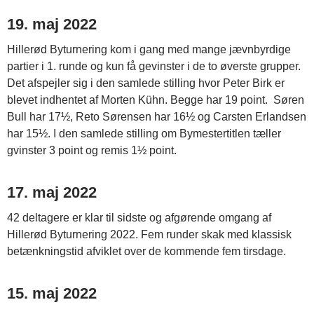
19. maj 2022
Hillerød Byturnering kom i gang med mange jævnbyrdige
partier i 1. runde og kun få gevinster i de to øverste grupper.
Det afspejler sig i den samlede stilling hvor Peter Birk er
blevet indhentet af Morten Kühn. Begge har 19 point. Søren
Bull har 17½, Reto Sørensen har 16½ og Carsten Erlandsen
har 15½. I den samlede stilling om Bymestertitlen tæller
gvinster 3 point og remis 1½ point.
17. maj 2022
42 deltagere er klar til sidste og afgørende omgang af
Hillerød Byturnering 2022. Fem runder skak med klassisk
betænkningstid afviklet over de kommende fem tirsdage.
15. maj 2022