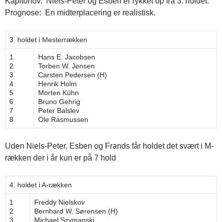
Kapitonov. Niels-Peter og Esben er rykket op fra 3. holdet.
Prognose: En midterplacering er realistisk.
3. holdet i Mesterrækken
1
Hans E. Jacobsen
2
Torben W. Jensen
3
Carsten Pedersen (H)
4
Henrik Holm
5
Morten Kühn
6
Bruno Gehrig
7
Peter Balslev
8
Ole Rasmussen
Uden Niels-Peter, Esben og Frands får holdet det svært i M-
rækken der i år kun er på 7 hold
4. holdet i A-rækken
1
Freddy Nielskov
2
Bernhard W. Sørensen (H)
3
Michael Szymanski