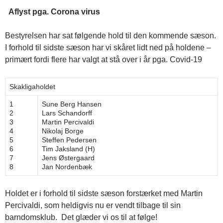
Aflyst pga. Corona virus
Bestyrelsen har sat følgende hold til den kommende sæson.
I forhold til sidste sæson har vi skåret lidt ned på holdene –
primært fordi flere har valgt at stå over i år pga. Covid-19
Skakligaholdet
1
Sune Berg Hansen
2
Lars Schandorff
3
Martin Percivaldi
4
Nikolaj Borge
5
Steffen Pedersen
6
Tim Jaksland (H)
7
Jens Østergaard
8
Jan Nordenbæk
Holdet er i forhold til sidste sæson forstærket med Martin
Percivaldi, som heldigvis nu er vendt tilbage til sin
barndomsklub. Det glæder vi os til at følge!