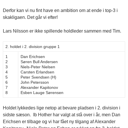
Derfor kan vi nu fint have en ambition om at ende i top-3 i
skakligaen. Det går vi efter!
Lars Nilsson er ikke spillende holdleder sammen med Tim.
2. holdet i 2. division gruppe 1
1
Dan Erichsen
2
Søren Bull Andersen
3
Niels-Peter Nielsen
4
Carsten Erlandsen
5
Peter Svendsen (H)
6
John Petersson
7
Alexander Kapitonov
8
Esben Lauge Sørensen
Holdet lykkedes lige netop at bevare pladsen i 2. division i
sidste sæson. Ib Hother har valgt at stå over i år, men Dan
Erichsen er tilbage og vi har fået ny tilgang af Alexander