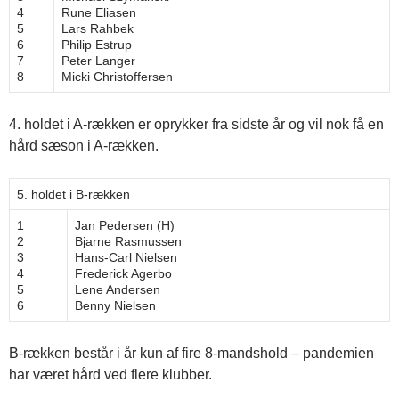
4
Rune Eliasen
5
Lars Rahbek
6
Philip Estrup
7
Peter Langer
8
Micki Christoffersen
4. holdet i A-rækken er oprykker fra sidste år og vil nok få en
hård sæson i A-rækken.
5. holdet i B-rækken
1
Jan Pedersen (H)
2
Bjarne Rasmussen
3
Hans-Carl Nielsen
4
Frederick Agerbo
5
Lene Andersen
6
Benny Nielsen
B-rækken består i år kun af fire 8-mandshold – pandemien
har været hård ved flere klubber.