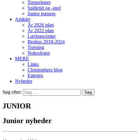
Turneringer
Spilletid og -sted
Junior trænere
Artikler
År 2026 plan
År 2022 plan
Læringscenter
Brohus 2018-2024
Træning
Nekrologer
MERE
Links
Christophers blog
Entegro
Nyheder
Søg efter:
JUNIOR
Junior nyheder