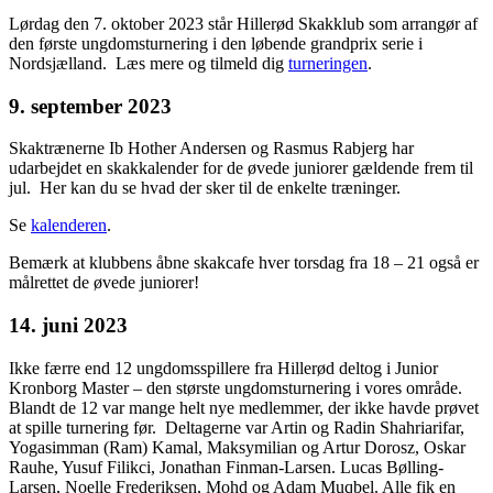
Lørdag den 7. oktober 2023 står Hillerød Skakklub som arrangør af
den første ungdomsturnering i den løbende grandprix serie i
Nordsjælland. Læs mere og tilmeld dig
turneringen
.
9. september 2023
Skaktrænerne Ib Hother Andersen og Rasmus Rabjerg har
udarbejdet en skakkalender for de øvede juniorer gældende frem til
jul. Her kan du se hvad der sker til de enkelte træninger.
Se
kalenderen
.
Bemærk at klubbens åbne skakcafe hver torsdag fra 18 – 21 også er
målrettet de øvede juniorer!
14. juni 2023
Ikke færre end 12 ungdomsspillere fra Hillerød deltog i Junior
Kronborg Master – den største ungdomsturnering i vores område.
Blandt de 12 var mange helt nye medlemmer, der ikke havde prøvet
at spille turnering før. Deltagerne var Artin og Radin Shahriarifar,
Yogasimman (Ram) Kamal, Maksymilian og Artur Dorosz, Oskar
Rauhe, Yusuf Filikci, Jonathan Finman-Larsen. Lucas Bølling-
Larsen, Noelle Frederiksen, Mohd og Adam Muqbel. Alle fik en