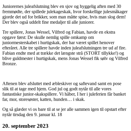
Juniorernes juleafslutning blev en sjov og hyggelig aften med 30
fremmødte, der spillede julekageskak, hvor forskellige julesmåkager
gjorde det ud for brikker, som man måtte spise, hvis man slog dem!
Der blev også uddelt fine medaljer til alle juniorer.
Tre spillere, Jonas Wessel, Vilfred og Fabian, havde en ekstra
opgave først: De skulle nemlig spille omkamp om
juniormesterskabet i hurtigskak, der har været spillet henover
efteråret. Alle tre spillere havde inden juleafslutningen tre ud af fire.
Fabian endte med at trække det længste strå (STORT tillykke!) og
blive guldmester i hurtigskak, mens Jonas Wessel fik sølv og Vilfred
Bronze.
Aftenen blev afsluttet med æbleskiver og saftevand samt en pose
slik til at tage med hjem. God jul og godt nytår til alle vores
fantastiske junior-skakspillere. Vi håber, I her i juleferien får banket
far, mor, storesøster, katten, hunden… i skak.
Og så glæder vi os bare til at se jer alle sammen igen til opstart efter
nytår tirsdag den 9. januar kl. 18
20. september 2023