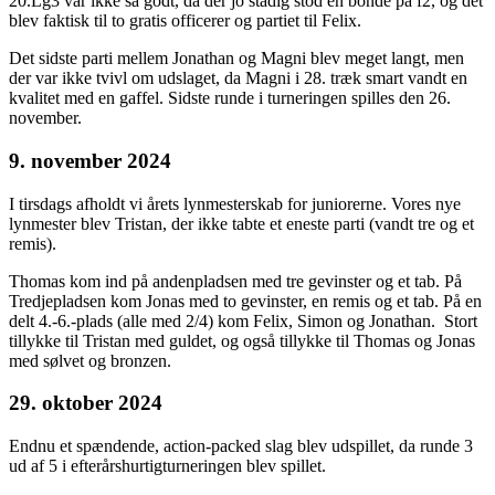
20.Lg3 var ikke så godt, da der jo stadig stod en bonde på f2, og det
blev faktisk til to gratis officerer og partiet til Felix.
Det sidste parti mellem Jonathan og Magni blev meget langt, men
der var ikke tvivl om udslaget, da Magni i 28. træk smart vandt en
kvalitet med en gaffel. Sidste runde i turneringen spilles den 26.
november.
9. november 2024
I tirsdags afholdt vi årets lynmesterskab for juniorerne. Vores nye
lynmester blev Tristan, der ikke tabte et eneste parti (vandt tre og et
remis).
Thomas kom ind på andenpladsen med tre gevinster og et tab. På
Tredjepladsen kom Jonas med to gevinster, en remis og et tab. På en
delt 4.-6.-plads (alle med 2/4) kom Felix, Simon og Jonathan. Stort
tillykke til Tristan med guldet, og også tillykke til Thomas og Jonas
med sølvet og bronzen.
29. oktober 2024
Endnu et spændende, action-packed slag blev udspillet, da runde 3
ud af 5 i efterårshurtigturneringen blev spillet.