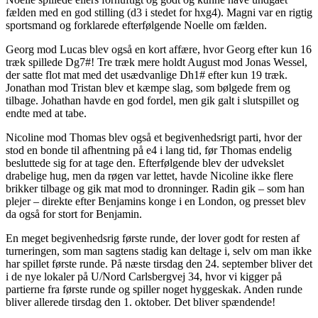
fælden med en god stilling (d3 i stedet for hxg4). Magni var en rigtig
sportsmand og forklarede efterfølgende Noelle om fælden.
Georg mod Lucas blev også en kort affære, hvor Georg efter kun 16
træk spillede Dg7#! Tre træk mere holdt August mod Jonas Wessel,
der satte flot mat med det usædvanlige Dh1# efter kun 19 træk.
Jonathan mod Tristan blev et kæmpe slag, som bølgede frem og
tilbage. Johathan havde en god fordel, men gik galt i slutspillet og
endte med at tabe.
Nicoline mod Thomas blev også et begivenhedsrigt parti, hvor der
stod en bonde til afhentning på e4 i lang tid, før Thomas endelig
besluttede sig for at tage den. Efterfølgende blev der udvekslet
drabelige hug, men da røgen var lettet, havde Nicoline ikke flere
brikker tilbage og gik mat mod to dronninger. Radin gik – som han
plejer – direkte efter Benjamins konge i en London, og presset blev
da også for stort for Benjamin.
En meget begivenhedsrig første runde, der lover godt for resten af
turneringen, som man sagtens stadig kan deltage i, selv om man ikke
har spillet første runde. På næste tirsdag den 24. september bliver det
i de nye lokaler på U/Nord Carlsbergvej 34, hvor vi kigger på
partierne fra første runde og spiller noget hyggeskak. Anden runde
bliver allerede tirsdag den 1. oktober. Det bliver spændende!