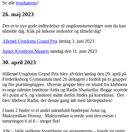
Se alle
resultaterne
!
26. maj 2023
Der er to nye gode indbydelser til ungdomsturneringer som du kan
tilmelde dig. Klik på linkene nedenfor og tilmeld dig!
Allerød Ungdoms Grand Prix
lørdag 3. juni 2023
Junior Kronborg Masters
søndag den 11. juni 2023
30. april 2023
Hillerød Ungdoms Grand Prix blev afviklet lørdag den 29. april på
Frederiksborg Gymnasium med 26 deltagere i fordelt på to grupper
og fire præmiegrupper. Øverste gruppe blev en triumf for klubbens
to unge talenter brødrene Artin og Radin Shariarifar. Begge scorede
4½ point af 6, og vinderen måtte derfor findes på korrektion. Det
blev lillebror Radin, der denne gang løb med førstepladsen!
I basis 2 finder vi et andet talentfuldt brødrepar Artur og
Maksymilian Dorosz. Maksymilian scorede som den eneste i
turneringen 6 af 6 – meget flot!
Alle – både spillerne,forældrene og arrangørerne – havde en rigtig