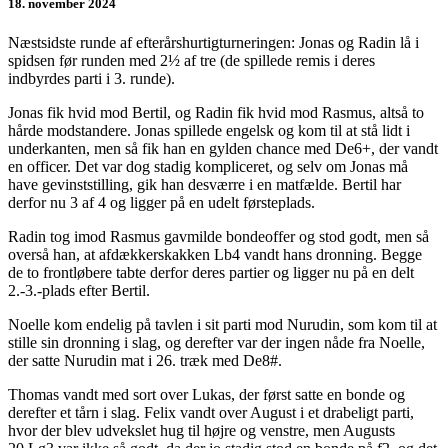
18. november 2024
Næstsidste runde af efterårshurtigturneringen: Jonas og Radin lå i
spidsen før runden med 2½ af tre (de spillede remis i deres
indbyrdes parti i 3. runde).
Jonas fik hvid mod Bertil, og Radin fik hvid mod Rasmus, altså to
hårde modstandere. Jonas spillede engelsk og kom til at stå lidt i
underkanten, men så fik han en gylden chance med De6+, der vandt
en officer. Det var dog stadig kompliceret, og selv om Jonas må
have gevinststilling, gik han desværre i en matfælde.
Bertil har
derfor nu 3 af 4 og ligger på en udelt førsteplads.
Radin tog imod Rasmus gavmilde bondeoffer og stod godt, men så
overså han, at afdækkerskakken Lb4 vandt hans dronning. Begge
de to frontløbere tabte derfor deres partier og ligger nu på en delt
2.-3.-plads efter Bertil.
Noelle kom endelig på tavlen i sit parti mod Nurudin, som kom til at
stille sin dronning i slag, og derefter var der ingen nåde fra Noelle,
der satte Nurudin mat i 26. træk med De8#.
Thomas vandt med sort over Lukas, der først satte en bonde og
derefter et tårn i slag. Felix vandt over August i et drabeligt parti,
hvor der blev udvekslet hug til højre og venstre, men Augusts