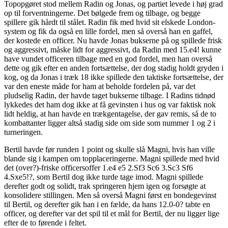
Topopgøret stod mellem Radin og Jonas, og partiet levede i høj grad
op til forventningerne. Det bølgede frem og tilbage, og begge
spillere gik hårdt til stålet. Radin fik med hvid sit elskede London-
system og fik da også en lille fordel, men så overså han en gaffel,
der kostede en officer. Nu havde Jonas bukserne på og spillede frisk
og aggressivt, måske lidt for aggressivt, da Radin med 15.e4! kunne
have vundet officeren tilbage med en god fordel, men han overså
dette og gik efter en anden fortsættelse, der dog stadig holdt gryden i
kog, og da Jonas i træk 18 ikke spillede den taktiske fortsættelse, der
var den eneste måde for ham at beholde fordelen på, var det
pludselig Radin, der havde taget bukserne tilbage. I Radins tidnød
lykkedes det ham dog ikke at få gevinsten i hus og var faktisk nok
lidt heldig, at han havde en trækgentagelse, der gav remis, så de to
kombattanter ligger altså stadig side om side som nummer 1 og 2 i
turneringen
.
Bertil havde før runden 1 point og skulle slå Magni, hvis han ville
blande sig i kampen om topplaceringerne. Magni spillede med hvid
det (over?)-friske officersoffer 1.e4 e5 2.Sf3 Sc6 3.Sc3 Sf6
4.Sxe5!?, som Bertil dog ikke turde tage imod. Magni spillede
derefter godt og solidt, trak springeren hjem igen og forsøgte at
konsolidere stillingen. Men så overså Magni først en bondegevinst
til Bertil, og derefter gik han i en fælde, da hans 12.0-0? tabte en
officer, og derefter var det spil til et mål for Bertil, der nu ligger lige
efter de to førende i feltet.