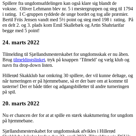
Spillere fra ungdomsafdelingen kan også klare sig blandt de
voksne. Oliver Lehmann blev nr. 5 i mestergruppen og steg til 1794
i rating. I C-gruppen ryddede de unge bordet og tog alle præmier.
Bertil Friis Jensen vandt med 5½ point og steg med 198 i rating. På
en delt 2. og 3. plads kom Emil Skallebæk og Artin Shahriarifar
begge med 5 point!
24. marts 2022
Tilmelding til Sjællandsmesterskabet for ungdomsskak er nu åben.
Brug
tilmeldingslinket
, tryk på knappen ‘Tilmeld’ og vælg klub og
navn fra drop-down listen.
Hillerød Skakklub har omkring 30 spillere, der vil kunne deltage, og
når turneringen er på hjemmebane, så er der bare om at komme til
tasterne! Der er både titler og adgangsbilletter til andre turneringen
på spil.
20. marts 2022
Nu er chancen der for at at spille en stærk skakturnering for ungdom
på hjemmebane.
Sjællandsmesterskabet for ungdomsskak afvikles i Hillerød