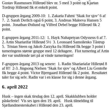
Gustav Rasmussen Hillerød blev nr. 5 med 3 point og Kjartan
Tordrup Hillerød fik et enkelt point.
D-gruppen årgang 2009-10: 1. Zakaria Fahmi ‘Skak for sjov’ 6 af
7. 2. Sarah Derlich også 6 point, 3. Andreas Maleeva Hansen 5
point. Jonathan Østlund og Vilfred Debel begge Hillerød fik 2
point.
E-gruppen årgang 2011-12: 1. Hayk Nahapetyan Odysseus 6 af 7.
2. Artin Shariarifar Hillerød 5½ 3. Leonoard Samoilenko Tåstrup
5. Tristan Steen og Jakob Zarzyka fra Hillerød fik begge 3 point i
turneringens største gruppe med 12 deltagere. Flot turnering af Artin
der var snublende tæt på at vinde turneringen!
F-gruppen årgang 2013 og senere: 1. Radin Shariariafar Hillerød 8
af 8!! 2-3. Jingsong Nielsen ‘Skak for sjov’ og Albert Liu Gentofte
fik begge 4 point. Victor Bjerrgaard Hillerød fik 2 point. Resultatet
taler for sig selv. Radin var i en klasse for sig i denne årgang.
6. april 2022
Husk – ingen skak tirsdag den 12. april. Skakklubben holder
påskeferie! Vis ses igen den 19. april. Husk tilmelding til
Sjællandmesterskabet i Hillerød den 23. april.