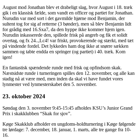
August mod Jonathan blev et drabeligt slag, hvor August i 18. træk
gik i en klassisk fælde, som vandt en officer og partiet for Jonathan.
Nurudin var med sort i det gavmilde hjørne mod Benjamin, der
sultent tog for sig af retterne (3 bønder), men så blev Benjamin lidt
for grådig med 16.Sxa7, da den hyppe ikke kommer hjem igen.
Nurudin inkasserede den, spillede frisk på angreb og fik et solidt
overtag, og fx 24..,Lc4! var friskt, provokerende og stærkt, med tæt
på vindende fordel. Det lykkedes ham dog ikke at snørre sækken
sammen og tabte endda en springer (og partiet) i 40. træk. Kom
igen!
En fantastisk spændende runde med frisk og opfindsom skak.
Næstsidste runde i turneringen spilles den 12. november, og alle kan
stadig nå at være med, men inden da skal vi have fundet vores
lynmester ved lynmesterskabet den 5. november.
23. oktober 2024
Søndag den 3. november 9:45-15:45 afholdes KSU’s Junior Grand
Prix i skakklubben “Skak for sjov”.
Køge Skakklub afholder en ungdoms-holdturnering i Køge følgende
tre lørdage: 7. december, 18. januar, 1. marts, alle tre gange fra 10-
16.