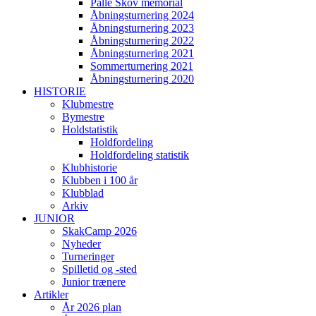
Palle Skov memorial
Åbningsturnering 2024
Åbningsturnering 2023
Åbningsturnering 2022
Åbningsturnering 2021
Sommerturnering 2021
Åbningsturnering 2020
HISTORIE
Klubmestre
Bymestre
Holdstatistik
Holdfordeling
Holdfordeling statistik
Klubhistorie
Klubben i 100 år
Klubblad
Arkiv
JUNIOR
SkakCamp 2026
Nyheder
Turneringer
Spilletid og -sted
Junior trænere
Artikler
År 2026 plan