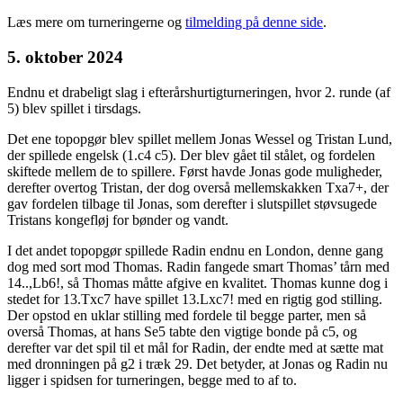
Læs mere om turneringerne og
tilmelding på denne side
.
5. oktober 2024
Endnu et drabeligt slag i efterårshurtigturneringen, hvor 2. runde (af
5) blev spillet i tirsdags.
Det ene topopgør blev spillet mellem Jonas Wessel og Tristan Lund,
der spillede engelsk (1.c4 c5). Der blev gået til stålet, og fordelen
skiftede mellem de to spillere. Først havde Jonas gode muligheder,
derefter overtog Tristan, der dog overså mellemskakken Txa7+, der
gav fordelen tilbage til Jonas, som derefter i slutspillet støvsugede
Tristans kongefløj for bønder og vandt.
I det andet topopgør spillede Radin endnu en London, denne gang
dog med sort mod Thomas. Radin fangede smart Thomas’ tårn med
14..,Lb6!, så Thomas måtte afgive en kvalitet. Thomas kunne dog i
stedet for 13.Txc7 have spillet 13.Lxc7! med en rigtig god stilling.
Der opstod en uklar stilling med fordele til begge parter, men så
overså Thomas, at hans Se5 tabte den vigtige bonde på c5, og
derefter var det spil til et mål for Radin, der endte med at sætte mat
med dronningen på g2 i træk 29. Det betyder, at Jonas og Radin nu
ligger i spidsen for turneringen, begge med to af to.