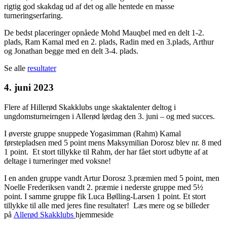
rigtig god skakdag ud af det og alle hentede en masse
turneringserfaring.
De bedst placeringer opnåede Mohd Mauqbel med en delt 1-2.
plads, Ram Kamal med en 2. plads, Radin med en 3.plads, Arthur
og Jonathan begge med en delt 3-4. plads.
Se alle
resultater
4. juni 2023
Flere af Hillerød Skakklubs unge skaktalenter deltog i
ungdomsturneirngen i Allerød lørdag den 3. juni – og med succes.
I øverste gruppe snuppede Yogasimman (Rahm) Kamal
førstepladsen med 5 point mens Maksymilian Dorosz blev nr. 8 med
1 point. Et stort tillykke til Rahm, der har fået stort udbytte af at
deltage i turneringer med voksne!
I en anden gruppe vandt Artur Dorosz 3.præmien med 5 point, men
Noelle Frederiksen vandt 2. præmie i nederste gruppe med 5½
point. I samme gruppe fik Luca Bølling-Larsen 1 point. Et stort
tillykke til alle med jeres fine resultater! Læs mere og se billeder
på
Allerød Skakklubs
hjemmeside