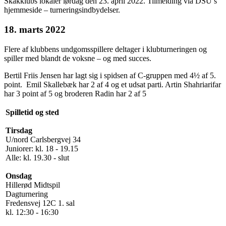
Skakklubs lokaler lørdag den 23. april 2022. Tilmelding via DSU’s
hjemmeside – turneringsindbydelser.
18. marts 2022
Flere af klubbens undgomsspillere deltager i klubturneringen og
spiller med blandt de voksne – og med succes.
Bertil Friis Jensen har lagt sig i spidsen af C-gruppen med 4½ af 5.
point. Emil Skallebæk har 2 af 4 og et udsat parti. Artin Shahriarifar
har 3 point af 5 og broderen Radin har 2 af 5
Spilletid og sted
Tirsdag
U/nord Carlsbergvej 34
Juniorer: kl. 18 - 19.15
Alle: kl. 19.30 - slut
Onsdag
Hillerød Midtspil
Dagturnering
Fredensvej 12C 1. sal
kl. 12:30 - 16:30