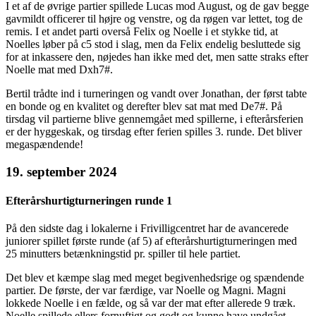
I et af de øvrige partier spillede Lucas mod August, og de gav begge
gavmildt officerer til højre og venstre, og da røgen var lettet, tog de
remis. I et andet parti overså Felix og Noelle i et stykke tid, at
Noelles løber på c5 stod i slag, men da Felix endelig besluttede sig
for at inkassere den, nøjedes han ikke med det, men satte straks efter
Noelle mat med Dxh7#.
Bertil trådte ind i turneringen og vandt over Jonathan, der først tabte
en bonde og en kvalitet og derefter blev sat mat med De7#. På
tirsdag vil partierne blive gennemgået med spillerne, i efterårsferien
er der hyggeskak, og tirsdag efter ferien spilles 3. runde. Det bliver
megaspændende!
19. september 2024
Efterårshurtigturneringen runde 1
På den sidste dag i lokalerne i Frivilligcentret har de avancerede
juniorer spillet første runde (af 5) af efterårshurtigturneringen med
25 minutters betænkningstid pr. spiller til hele partiet.
Det blev et kæmpe slag med meget begivenhedsrige og spændende
partier. De første, der var færdige, var Noelle og Magni. Magni
lokkede Noelle i en fælde, og så var der mat efter allerede 9 træk.
Noelle spillede ellers fornuftigt og godt og kunne have undgået