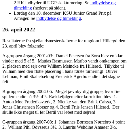
2.HK indbyder til UGP skakturnering. Se
indbydelse og
tilmelding
(nederst på siden).
Lørdag den 10. december: KSU Junior Grand Prix på
Amager. Se
indbydelse og tilmelding
.
26. april 2022
Resultaterne fra sjællandsmesterskaberne for ungdom i Hillerød den
23. april blev følgende:
A-gruppen årgang 2001-03: Daniel Petersen fra Sorø blev en klar
vinder med 5 af 5. Mattias Rasmussen Maribo vandt omkampen om
2. pladsen med sejr over William Meincke fra Hillerød. Tillykke til
William med den flotte placering i hans første turnering! Oliver
Lehman, Emil Skallebæk og Frederick Agerbo endte i det slagne
felt.
B-gruppen årgang 2004-06: Meget jævnbyrdig gruppe, hvor fire
spillere endte på 3½ af 5. Rækkefølgen efter korrektion blev: 1.
Anton Moe Frederiksværk, 2. Nienke van den Brink Caissa, 3.
Jonas Christensen Korsør og 4. Bertil Friis Jensen Hillerød. Der
skulle ikke meget til før Bertil var løbet med sejren!
C-gruppen årgang 2007-08: 1. Johannes Børresen Nørrebro 4 point
2. William Pihl Odysseus 3½, 3. Laurits Wehding Amager 3½.