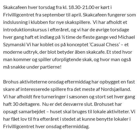
Skakcafeen hver torsdag fra kl. 18.30-21.00 er kørt i
Frivilligcentret fra september til april. Skakcafeen fungerer som
indslusning i klubben for nye skakspillere. Vi har afholdt et
introduktionskursus i efteråret, og vi har de øvrige torsdage
hver gang haft et indlæg på ½ time de fleste gange ved Michael
Szymanski Vi har koblet os på konceptet ’Casual Chess’ – et
moderne udtryk, der blot betyder åben skakcafe. Et sted hvor
man kommer og spiller uforpligtende skak, og hvor man også
må snakke under partierne!
Brohus aktiviteterne onsdag eftermiddag har opbygget en fast
skare af interesserede spillere fra det meste af Nordsjælland.
Vi har afholdt fire turneringer i sæsonen og stort set hver gang
haft 30 deltagere. Nu er det desværre slut. Brohuset har
opsagt samarbejdet – huset skal bruges til lokale aktiviteter. Vi
har fået lov til fra efteråret i stedet at kunne benytte lokaler i
Frivilligcentret hver onsdag eftermiddag.