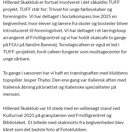
Hillerød Skakklub er fortsat involveret i det såkaldte TUFF
projekt. TUFF står for: Trivsel for unge fællesskaber og
foreningsliv. Vi har deltaget i Socialkompass live 2025 en
begivenhed, hvor elever og lærere fra skoler og bosteder bliver
introduceret til foreningslivet. Vi har deltaget i et læringsloop
arrangeret af Frivilligcentret og vi har holdt skakcafe to gange
på FGU på Søndre Banevej. Torsdagscafeen er også et led i
TUFF-projektet, fordi cafeen fungerer som modtagecenter for
unge sårbare.
To gange i sæsonen har vi haft en træningsaften med klubbens
topspiller Jesper Thybo. Den ene gang var italiensk aften med
Italiensk åbning på brættet og Italienske specialiteter på
menuen.
Hillerød Skakklub var til stede med en velbesøgt stand ved
Kulturnat 2025 på græsplænen ved Frivilligcentret og
Biblioteket. Et billede med skakmotiv fra begivenheden blev
kåret som det bedste foto af Fotoklubben.