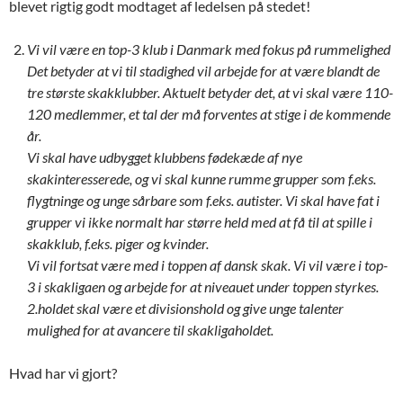
blevet rigtig godt modtaget af ledelsen på stedet!
Vi vil være en top-3 klub i Danmark med fokus på rummelighed
Det betyder at vi til stadighed vil arbejde for at være blandt de
tre største skakklubber. Aktuelt betyder det, at vi skal være 110-
120 medlemmer, et tal der må forventes at stige i de kommende
år.
Vi skal have udbygget klubbens fødekæde af nye
skakinteresserede, og vi skal kunne rumme grupper som f.eks.
flygtninge og unge sårbare som f.eks. autister. Vi skal have fat i
grupper vi ikke normalt har større held med at få til at spille i
skakklub, f.eks. piger og kvinder.
Vi vil fortsat være med i toppen af dansk skak. Vi vil være i top-
3 i skakligaen og arbejde for at niveauet under toppen styrkes.
2.holdet skal være et divisionshold og give unge talenter
mulighed for at avancere til skakligaholdet.
Hvad har vi gjort?