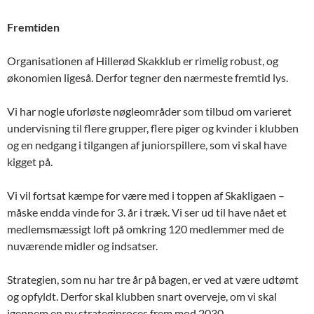
Fremtiden
Organisationen af Hillerød Skakklub er rimelig robust, og
økonomien ligeså. Derfor tegner den nærmeste fremtid lys.
Vi har nogle uforløste nøgleområder som tilbud om varieret
undervisning til flere grupper, flere piger og kvinder i klubben
og en nedgang i tilgangen af juniorspillere, som vi skal have
kigget på.
Vi vil fortsat kæmpe for være med i toppen af Skakligaen –
måske endda vinde for 3. år i træk. Vi ser ud til have nået et
medlemsmæssigt loft på omkring 120 medlemmer med de
nuværende midler og indsatser.
Strategien, som nu har tre år på bagen, er ved at være udtømt
og opfyldt. Derfor skal klubben snart overveje, om vi skal
igennem en ny strategiproces frem mod 2030.