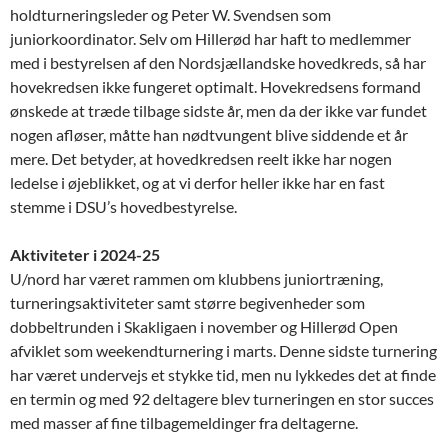
holdturneringsleder og Peter W. Svendsen som
juniorkoordinator. Selv om Hillerød har haft to medlemmer
med i bestyrelsen af den Nordsjællandske hovedkreds, så har
hovekredsen ikke fungeret optimalt. Hovekredsens formand
ønskede at træde tilbage sidste år, men da der ikke var fundet
nogen afløser, måtte han nødtvungent blive siddende et år
mere. Det betyder, at hovedkredsen reelt ikke har nogen
ledelse i øjeblikket, og at vi derfor heller ikke har en fast
stemme i DSU’s hovedbestyrelse.
Aktiviteter i 2024-25
U/nord har været rammen om klubbens juniortræning,
turneringsaktiviteter samt større begivenheder som
dobbeltrunden i Skakligaen i november og Hillerød Open
afviklet som weekendturnering i marts. Denne sidste turnering
har været undervejs et stykke tid, men nu lykkedes det at finde
en termin og med 92 deltagere blev turneringen en stor succes
med masser af fine tilbagemeldinger fra deltagerne.