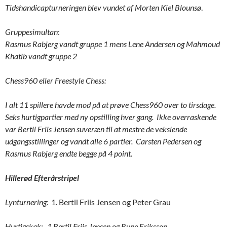
Tidshandicapturneringen
blev vundet af Morten Kiel Blounsø
.
Gruppesimultan
:
Rasmus Rabjerg vandt gruppe 1 mens Lene Andersen og Mahmoud
Khatib vandt gruppe 2
Chess960 eller Freestyle Chess:
I alt 11 spillere havde mod på at prøve Chess960 over to tirsdage.
Seks hurtigpartier med ny opstilling hver gang. Ikke overraskende
var Bertil Friis Jensen suveræn til at mestre de vekslende
udgangsstillinger og vandt alle 6 partier. Carsten Pedersen og
Rasmus Rabjerg endte begge på 4 point.
Hillerød Efterårstripel
Lynturnering:
1. Bertil Friis Jensen og Peter Grau
Hurtigskak: 1.Bertil Friis Jensen og Rune Eriksson