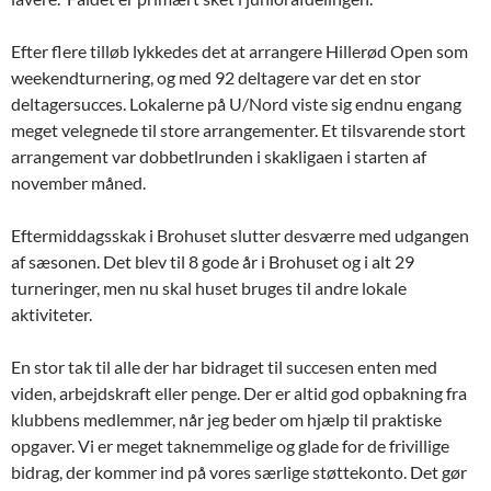
Efter flere tilløb lykkedes det at arrangere Hillerød Open som
weekendturnering, og med 92 deltagere var det en stor
deltagersucces. Lokalerne på U/Nord viste sig endnu engang
meget velegnede til store arrangementer. Et tilsvarende stort
arrangement var dobbetlrunden i skakligaen i starten af
november måned.
Eftermiddagsskak i Brohuset slutter desværre med udgangen
af sæsonen. Det blev til 8 gode år i Brohuset og i alt 29
turneringer, men nu skal huset bruges til andre lokale
aktiviteter.
En stor tak til alle der har bidraget til succesen enten med
viden, arbejdskraft eller penge. Der er altid god opbakning fra
klubbens medlemmer, når jeg beder om hjælp til praktiske
opgaver. Vi er meget taknemmelige og glade for de frivillige
bidrag, der kommer ind på vores særlige støttekonto. Det gør