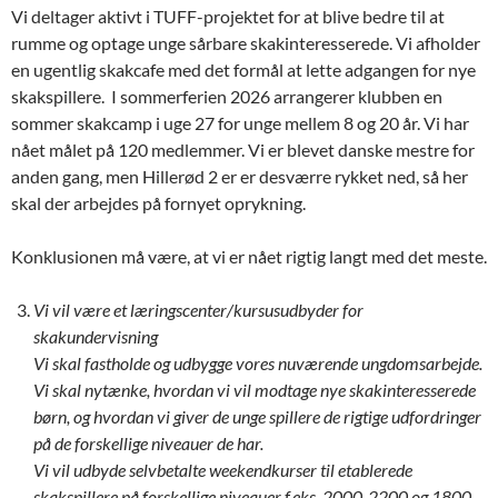
Vi deltager aktivt i TUFF-projektet for at blive bedre til at
rumme og optage unge sårbare skakinteresserede. Vi afholder
en ugentlig skakcafe med det formål at lette adgangen for nye
skakspillere. I sommerferien 2026 arrangerer klubben en
sommer skakcamp i uge 27 for unge mellem 8 og 20 år. Vi har
nået målet på 120 medlemmer. Vi er blevet danske mestre for
anden gang, men Hillerød 2 er er desværre rykket ned, så her
skal der arbejdes på fornyet oprykning.
Konklusionen må være, at vi er nået rigtig langt med det meste.
Vi vil være et læringscenter/kursusudbyder for
skakundervisning
Vi skal fastholde og udbygge vores nuværende ungdomsarbejde.
Vi skal nytænke, hvordan vi vil modtage nye skakinteresserede
børn, og hvordan vi giver de unge spillere de rigtige udfordringer
på de forskellige niveauer de har.
Vi vil udbyde selvbetalte weekendkurser til etablerede
skakspillere på forskellige niveauer f.eks. 2000-2200 og 1800-