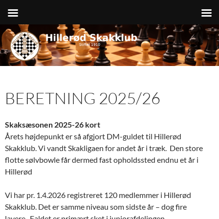
Hop
til
indhold
BERETNING 2025/26
Skaksæsonen 2025-26 kort
Årets højdepunkt er så afgjort DM-guldet til Hillerød
Skakklub. Vi vandt Skakligaen for andet år i træk. Den store
flotte sølvbowle får dermed fast opholdssted endnu et år i
Hillerød
Vi har pr. 1.4.2026 registreret 120 medlemmer i Hillerød
Skakklub. Det er samme niveau som sidste år – dog fire
lavere. Faldet er primært sket i juniorafdelingen.