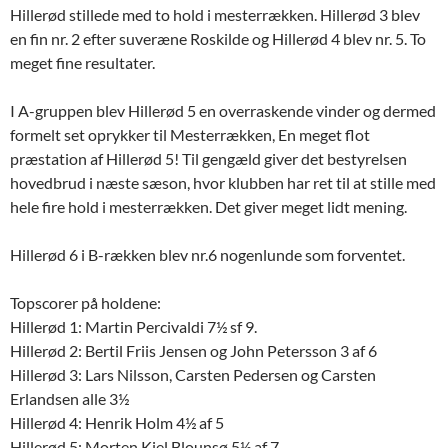
Hillerød stillede med to hold i mesterrækken. Hillerød 3 blev
en fin nr. 2 efter suveræne Roskilde og Hillerød 4 blev nr. 5. To
meget fine resultater.
I A-gruppen blev Hillerød 5 en overraskende vinder og dermed
formelt set oprykker til Mesterrækken, En meget flot
præstation af Hillerød 5! Til gengæld giver det bestyrelsen
hovedbrud i næste sæson, hvor klubben har ret til at stille med
hele fire hold i mesterrækken. Det giver meget lidt mening.
Hillerød 6 i B-rækken blev nr.6 nogenlunde som forventet.
Topscorer på holdene:
Hillerød 1: Martin Percivaldi 7½ sf 9.
Hillerød 2: Bertil Friis Jensen og John Petersson 3 af 6
Hillerød 3: Lars Nilsson, Carsten Pedersen og Carsten
Erlandsen alle 3½
Hillerød 4: Henrik Holm 4½ af 5
Hillerød 5: Morten Kiel Blounsø 5½ af 7