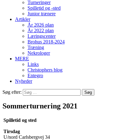
Turneringer
Spilletid og -sted
Junior trænere
Artikler
År 2026 plan
År 2022 plan
Læringscenter
Brohus 2018-2024
Træning
Nekrologer
MERE
Links
Christophers blog
Entegro
Nyheder
Søg efter:
Sommerturnering 2021
Spilletid og sted
Tirsdag
U/nord Carlsbergvej 34