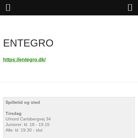
Hop
til
indhold
ENTEGRO
https://entegro.dk/
Spilletid og sted
Tirsdag
U/nord Carlsbergvej 34
Juniorer: kl. 18 - 19.15
Alle: kl. 19.30 - slut