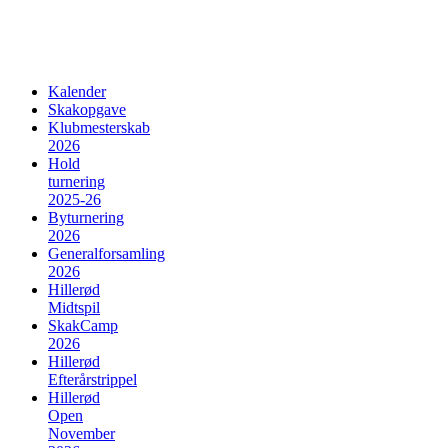
Kalender
Skakopgave
Klubmesterskab
2026
Hold
turnering
2025-26
Byturnering
2026
Generalforsamling
2026
Hillerød
Midtspil
SkakCamp
2026
Hillerød
Efterårstrippel
Hillerød
Open
November