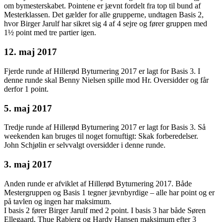
om bymesterskabet. Pointene er jævnt fordelt fra top til bund af
Mesterklassen. Det gælder for alle grupperne, undtagen Basis 2,
hvor Birger Jarulf har sikret sig 4 af 4 sejre og fører gruppen med
1½ point med tre partier igen.
12. maj 2017
Fjerde runde af Hillerød Byturnering 2017 er lagt for Basis 3. I
denne runde skal Benny Nielsen spille mod Hr. Oversidder og får
derfor 1 point.
5. maj 2017
Tredje runde af Hillerød Byturnering 2017 er lagt for Basis 3. Så
weekenden kan bruges til noget fornuftigt: Skak forberedelser.
John Schjølin er selvvalgt oversidder i denne runde.
3. maj 2017
Anden runde er afviklet af Hillerød Byturnering 2017. Både
Mestergruppen og Basis 1 tegner jævnbyrdige – alle har point og er
på tavlen og ingen har maksimum.
I basis 2 fører Birger Jarulf med 2 point. I basis 3 har både Søren
Ellegaard, Thue Rabjerg og Hardy Hansen maksimum efter 3