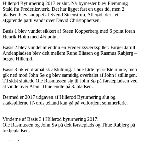
Hillerød Byturnering 2017 er slut. Ny bymester blev Flemming
Stald fra Frederiksværk. Det har ligget fast en uges tid, men 2.
pladsen blev snuppet af Svend Steenstrup, Allerød, der i et
afgørende parti vandt over David Christophersen.
Basis 1 blev vundet sikkert af Steen Kopperberg med 6 point foran
Henrik Holm med 4½ point.
Basis 2 blev vundet af endnu en Frederiksværkspiller: Birger Jarulf.
Andenpladsen blev delt mellem Rune Eliasen og Rasmus Rabjerg –
begge Hillerød.
Basis 3 fik en dramatisk afslutning. Thue førte før sidste runde, men
gik ned mod John Sø og blev samtidig overhalet af John i stillingen.
Til sidst sluttede Ole Rasmussen sig til John Sø på førstepladsen ved
at vinde over Afan. Thue endte på 3. pladsen.
Dermed er 2017 udgaven af Hillerød Byturnering slut og
skakspillerne i Nordsjælland kan gå på velfortjent sommerferie.
Vinderne af Basis 3 i Hillerød byturnering 2017:
Ole Rasmussen og John Sø på delt førsteplads og Thue Rabjerg på
tredjepladsen.