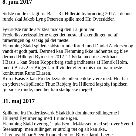
8. juni 2017
Sidste runde er lagt for Basis 3 i Hillerød byturnering 2017. I denne
runde skal Jakob Lyng Petersen spille mod Hr. Oversidder.
Før sidste runde afvikles tirsdag den 13. juni har
Frederiksværksspillerne taget det meste af spændingen ud af
turneringen og sat sig på det meste.
Flemming Stald spillede sidste runde forud mod Daniel Andersen og
vandt et godt parti. Dermed kan Flemming ikke indhentes og blev
dermed Hillerød Bymester 2017. Tillykke med mesterskbaet.
I Basis 1 kan Steen Kopperberg stadig indhentes af Henrik Holm,
men i Basis 2 er Birger Jarulf vinder efter remis mod nærmeste
konkurrent Rune Eliasen.
Kun i Basis 3 kan Frederiksværkspillerne ikke være med. Her har
en yderst velspillende Thue Rabjerg fra Hillerød lagt sig i spidsen
før sidste runde, men her kan stadig ske meget!
31. maj 2017
Spillerne fra Frederiksværk Skakklub dominerer stillingerne i
Hillerød Byturnering med 1 runde igen.
Flemming Stald overtog 1. pladsen i M-klassen med sejr over Svend
Steenstrup, men stillingen er utrolig tæt og alt kan ske..
Til gengæld har Steen Kopperberg og Birger Jarulf begge