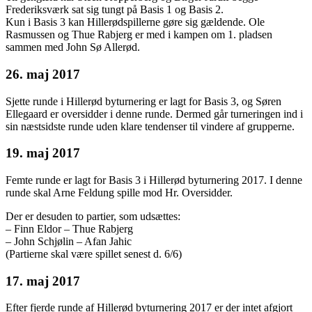
Frederiksværk sat sig tungt på Basis 1 og Basis 2.
Kun i Basis 3 kan Hillerødspillerne gøre sig gældende. Ole
Rasmussen og Thue Rabjerg er med i kampen om 1. pladsen
sammen med John Sø Allerød.
26. maj 2017
Sjette runde i Hillerød byturnering er lagt for Basis 3, og Søren
Ellegaard er oversidder i denne runde. Dermed går turneringen ind i
sin næstsidste runde uden klare tendenser til vindere af grupperne.
19. maj 2017
Femte runde er lagt for Basis 3 i Hillerød byturnering 2017. I denne
runde skal Arne Feldung spille mod Hr. Oversidder.
Der er desuden to partier, som udsættes:
– Finn Eldor – Thue Rabjerg
– John Schjølin – Afan Jahic
(Partierne skal være spillet senest d. 6/6)
17. maj 2017
Efter fjerde runde af Hillerød byturnering 2017 er der intet afgjort