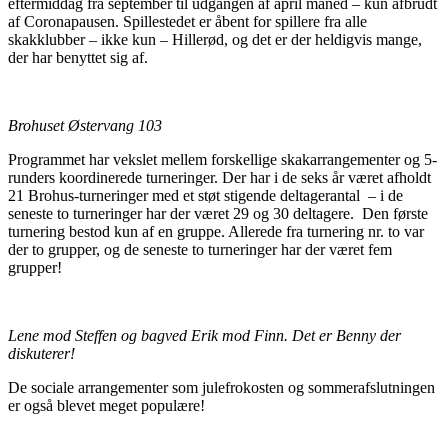
eftermiddag fra september til udgangen af april måned – kun afbrudt
af Coronapausen. Spillestedet er åbent for spillere fra alle
skakklubber – ikke kun – Hillerød, og det er der heldigvis mange,
der har benyttet sig af.
Brohuset Østervang 103
Programmet har vekslet mellem forskellige skakarrangementer og 5-
runders koordinerede turneringer. Der har i de seks år været afholdt
21 Brohus-turneringer med et støt stigende deltagerantal – i de
seneste to turneringer har der været 29 og 30 deltagere. Den første
turnering bestod kun af en gruppe. Allerede fra turnering nr. to var
der to grupper, og de seneste to turneringer har der været fem
grupper!
Lene mod Steffen og bagved Erik mod Finn. Det er Benny der
diskuterer!
De sociale arrangementer som julefrokosten og sommerafslutningen
er også blevet meget populære!