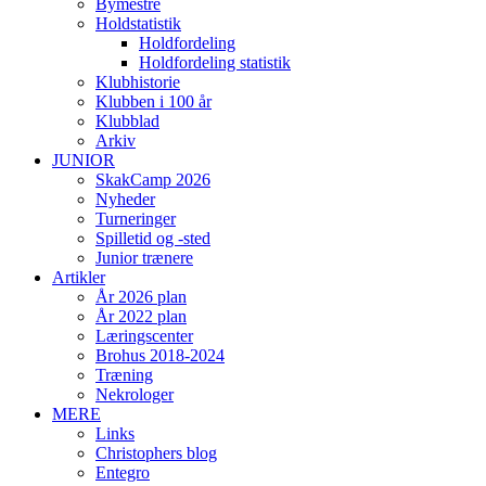
Bymestre
Holdstatistik
Holdfordeling
Holdfordeling statistik
Klubhistorie
Klubben i 100 år
Klubblad
Arkiv
JUNIOR
SkakCamp 2026
Nyheder
Turneringer
Spilletid og -sted
Junior trænere
Artikler
År 2026 plan
År 2022 plan
Læringscenter
Brohus 2018-2024
Træning
Nekrologer
MERE
Links
Christophers blog
Entegro