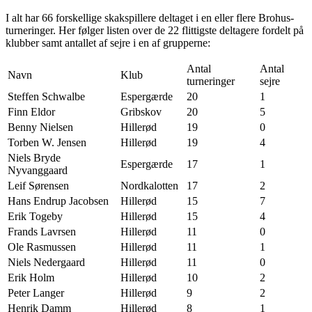
I alt har 66 forskellige skakspillere deltaget i en eller flere Brohus-
turneringer. Her følger listen over de 22 flittigste deltagere fordelt på
klubber samt antallet af sejre i en af grupperne:
Antal
Antal
Navn
Klub
turneringer
sejre
Steffen Schwalbe
Espergærde
20
1
Finn Eldor
Gribskov
20
5
Benny Nielsen
Hillerød
19
0
Torben W. Jensen
Hillerød
19
4
Niels Bryde
Espergærde
17
1
Nyvanggaard
Leif Sørensen
Nordkalotten
17
2
Hans Endrup Jacobsen
Hillerød
15
7
Erik Togeby
Hillerød
15
4
Frands Lavrsen
Hillerød
11
0
Ole Rasmussen
Hillerød
11
1
Niels Nedergaard
Hillerød
11
0
Erik Holm
Hillerød
10
2
Peter Langer
Hillerød
9
2
Henrik Damm
Hillerød
8
1