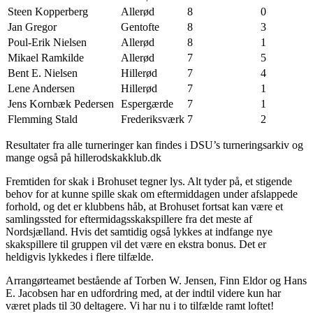
Steen Kopperberg
Allerød
8
0
Jan Gregor
Gentofte
8
3
Poul-Erik Nielsen
Allerød
8
1
Mikael Ramkilde
Allerød
7
5
Bent E. Nielsen
Hillerød
7
4
Lene Andersen
Hillerød
7
1
Jens Kornbæk Pedersen
Espergærde
7
1
Flemming Stald
Frederiksværk
7
2
Resultater fra alle turneringer kan findes i DSU’s turneringsarkiv og
mange også på hillerodskakklub.dk
Fremtiden for skak i Brohuset tegner lys. Alt tyder på, et stigende
behov for at kunne spille skak om eftermiddagen under afslappede
forhold, og det er klubbens håb, at Brohuset fortsat kan være et
samlingssted for eftermidagsskakspillere fra det meste af
Nordsjælland. Hvis det samtidig også lykkes at indfange nye
skakspillere til gruppen vil det være en ekstra bonus. Det er
heldigvis lykkedes i flere tilfælde.
Arrangørteamet bestående af Torben W. Jensen, Finn Eldor og Hans
E. Jacobsen har en udfordring med, at der indtil videre kun har
været plads til 30 deltagere. Vi har nu i to tilfælde ramt loftet!