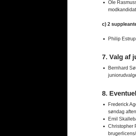
Ole Rasmusse
modkandidat
c) 2 suppleante
Philip Estru
7. Valg af 
Bernhard Sør
juniorudvalge
8. Eventuel
Frederick Ag
søndag aften
Emil Skallebæ
Christopher 
brugerlicens/