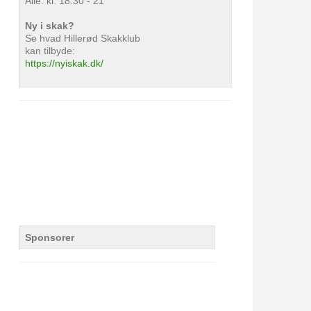
Alle: kl. 18.30 - 21
Ny i skak?
Se hvad Hillerød Skakklub
kan tilbyde:
https://nyiskak.dk/
Sponsorer