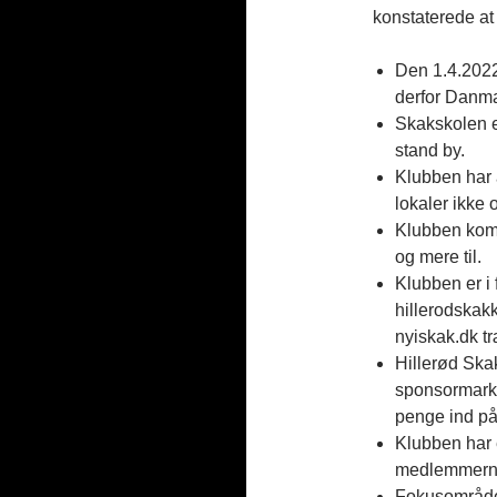
konstaterede at v
Den 1.4.2022 
derfor Danma
Skakskolen er
stand by.
Klubben har
lokaler ikke o
Klubben kom i
og mere til.
Klubben er i
hillerodskak
nyiskak.dk tr
Hillerød Skak
sponsormarke
penge ind på 
Klubben har 
medlemmern
Fokusområder