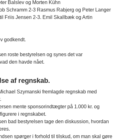
eter Balslev og Morten Kühn
cob Schramm 2-3 Rasmus Rabjerg og Peter Langer
il Friis Jensen 2-3. Emil Skallbæk og Artin
ev godkendt.
en roste bestyrelsen og synes det var
vad den havde nået.
lse af regnskab.
Michael Szymanski fremlagde regnskab med
.
rsen mente sponsorindtægter på 1.000 kr. og
 figurere i regnskabet.
n bad bestyrelsen tage den diskussion, hvordan
eres.
dsen spørger i forhold til tilskud, om man skal gøre