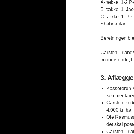
A-række: 1-2 P
B-række: 1. Ja
C-række: 1. Bert
Shahriarifar
Beretningen bl
Carsten Erlands
imponerende, h
3. Aflægge
Kassereren 
kommentarer
Carsten Pede
4.000 kr. bør
Ole Rasmusse
det skal post
Carsten Erlan