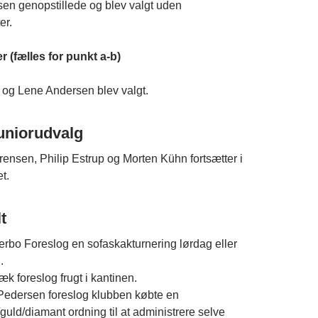
n genopstillede og blev valgt uden
er.
r (fælles for punkt a-b)
p og Lene Andersen blev valgt.
juniorudvalg
ensen, Philip Estrup og Morten Kühn fortsætter i
t.
t
erbo Foreslog en sofaskakturnering lørdag eller
.
k foreslog frugt i kantinen.
Pedersen foreslog klubben købte en
guld/diamant ordning til at administrere selve