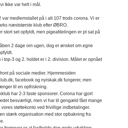
i Ikke var helt i mål.
var medlemstallet på i alt 107 trods corona. Vi er
rks næststørste klub efter ØBRO.
 stort set opfyldt, men pigeafdelingen er pt sat på
 åben 2 dage om ugen, dog er ønsket om egne
pfyldt.
 top-3 og 2. holdet er i 2. division. Målet er opnået
 front på sociale medier. Hjemmesiden
klub.dk, facebook og nyiskak.dk fungerer, men
ænger til en opfriskning.
klub har 2-3 faste sponsorer. Corona har gjort
det besværligt, men vi har til gengæld fået mange
vores støttekonto ved frivillige indbetalinger.
en stærk organisation med stor opbakning fra
e.
 fremover er at fastholde den gode udvikling,