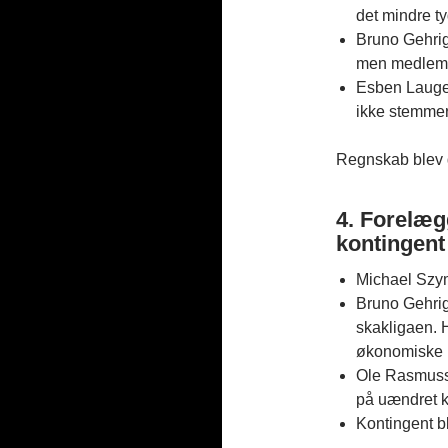
det mindre ty
Bruno Gehrig 
men medlems
Esben Lauge 
ikke stemmer.
Regnskab blev 
4. Forelæg
kontingent
Michael Szym
Bruno Gehrig
skakligaen. 
økonomiske 
Ole Rasmuss
på uændret k
Kontingent b