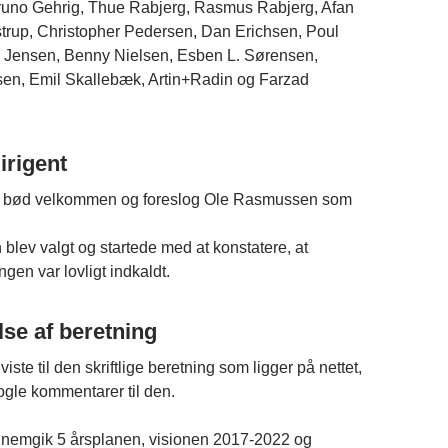
runo Gehrig, Thue Rabjerg, Rasmus Rabjerg, Afan
Estrup, Christopher Pedersen, Dan Erichsen, Poul
F. Jensen, Benny Nielsen, Esben L. Sørensen,
sen, Emil Skallebæk, Artin+Radin og Farzad
dirigent
 bød velkommen og foreslog Ole Rasmussen som
lev valgt og startede med at konstatere, at
gen var lovligt indkaldt.
lse af beretning
te til den skriftlige beretning som ligger på nettet,
gle kommentarer til den.
emgik 5 årsplanen, visionen 2017-2022 og