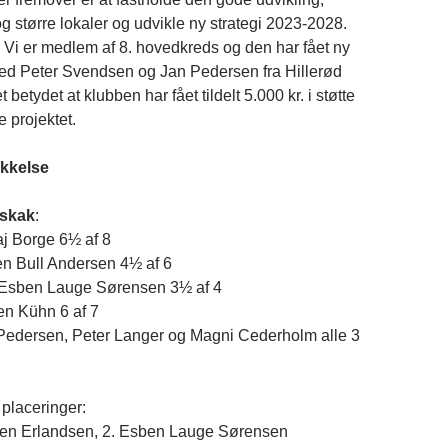
g større lokaler og udvikle ny strategi 2023-2028.
: Vi er medlem af 8. hovedkreds og den har fået ny
ed Peter Svendsen og Jan Pedersen fra Hillerød
 betydet at klubben har fået tildelt 5.000 kr. i støtte
e projektet.
kkelse
skak
:
aj Borge 6½ af 8
ren Bull Andersen 4½ af 6
Esben Lauge Sørensen 3½ af 4
en Kühn 6 af 7
Pedersen, Peter Langer og Magni Cederholm alle 3
, placeringer:
sten Erlandsen, 2. Esben Lauge Sørensen