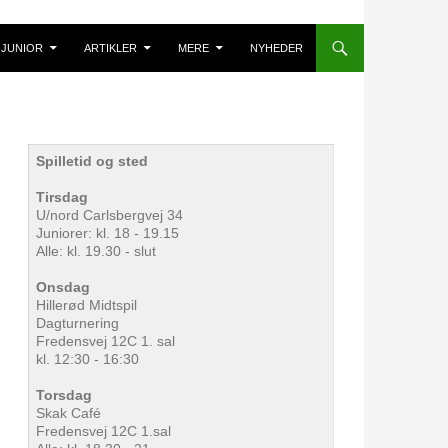
JUNIOR
ARTIKLER
MERE
NYHEDER
Spilletid og sted
Tirsdag
U/nord Carlsbergvej 34
Juniorer: kl. 18 - 19.15
Alle: kl. 19.30 - slut
Onsdag
Hillerød Midtspil
Dagturnering
Fredensvej 12C 1. sal
kl. 12:30 - 16:30
Torsdag
Skak Café
Fredensvej 12C 1.sal