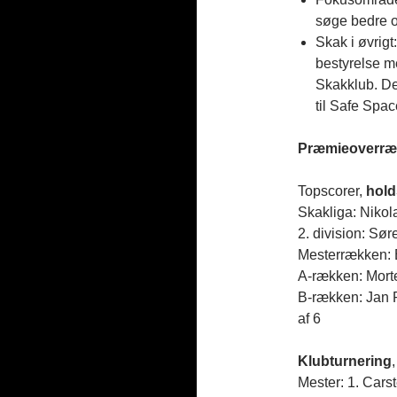
søge bedre o
Skak i øvrigt
bestyrelse m
Skakklub. Det
til Safe Spac
Præmieoverræ
Topscorer,
hold
Skakliga: Nikol
2. division: Sø
Mesterrækken: 
A-rækken: Mort
B-rækken: Jan 
af 6
Klubturnering
Mester: 1. Car