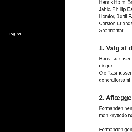
Henrik Holm, B
Jahic, Phillip 
Hemler, Bertil 
Carsten Erland
Shahriarifar.
Log ind
1. Valg af 
Hans Jacobsen
dirigent.
Ole Rasmussen b
generalforsamlin
2. Aflægge
Formanden henvis
men knyttede no
Formanden genn