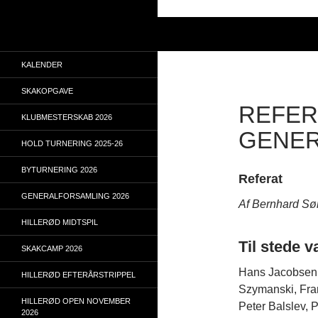
Hop
til
Søg
indhold
KALENDER
SKAKOPGAVE
REFER
KLUBMESTERSKAB 2026
GENER
HOLD TURNERING 2025-26
BYTURNERING 2026
Referat
GENERALFORSAMLING 2026
Af Bernhard Sø
HILLERØD MIDTSPIL
Til stede v
SKAKCAMP 2026
Hans Jacobsen,
HILLERØD EFTERÅRSTRIPPEL
Szymanski, Fra
HILLERØD OPEN NOVEMBER
Peter Balslev, 
2026