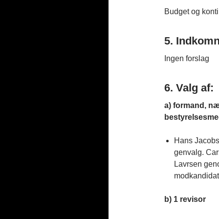
Budget og kont
5. Indkomn
Ingen forslag
6. Valg af:
a) formand, næ
bestyrelsesm
Hans Jacobs
genvalg. Ca
Lavrsen geno
modkandidat
b) 1 revisor