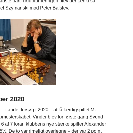
rsidste parti i klubturneringen blev der tænkt så
el Szymanski mod Peter Balslev.
ber 2020
– i andet forsøg i 2020 – at få færdigspillet M-
mesterskabet. Vinder blev for første gang Svend
6 af 7 foran klubbens nye stærke spiller Alexander
½. De to var rimeligt overlegne – der var 2 point