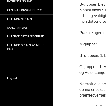
BYTURNERING 2026
B-gruppen blev
5 point mens S
GENERALFORSAMLING 2026
ud i et gevaldig
HILLERØD MIDTSPIL
men det ændrede
SKAKCAMP 2026
Præmietagerne 
HILLERØD EFTERÅRSTRIPPEL
M-gruppen: 1. 
HILLERØD OPEN NOVEMBER
2026
B–gruppen: 1. 
C-gruppen: 1. M
og Peter Langer
Log ind
Normalt ville p
denne er udsat 
præmieoverrække