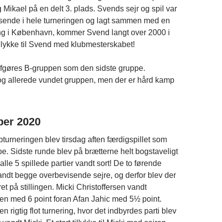
 Mikael på en delt 3. plads. Svends sejr og spil var
sende i hele turneringen og lagt sammen med en
ring i København, kommer Svend langt over 2000 i
 tillykke til Svend med klubmesterskabet!
afgøres B-gruppen som den sidste gruppe.
og allerede vundet gruppen, men der er hård kamp
ber 2020
bturneringen blev tirsdag aften færdigspillet som
pe. Sidste runde blev på brætterne helt bogstaveligt
 alle 5 spillede partier vandt sort! De to førende
andt begge overbevisende sejre, og derfor blev der
et på stillingen. Micki Christoffersen vandt
n med 6 point foran Afan Jahic med 5½ point.
n rigtig flot turnering, hvor det indbyrdes parti blev