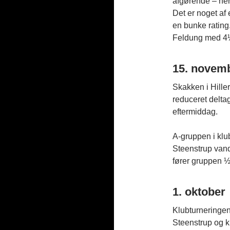
afgørende – her 
Det er noget af 
en bunke rating
Feldung med 4½
15. novem
Skakken i Hille
reduceret delta
eftermiddag.
A-gruppen i klu
Steenstrup vand
fører gruppen ½
1. oktober
Klubturneringen 
Steenstrup og 