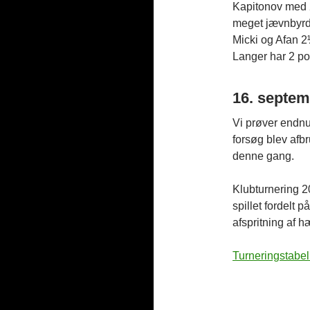
Kapitonov med 2
meget jævnbyrdi
Micki og Afan 
Langer har 2 poi
16. septem
Vi prøver endnu
forsøg blev afbr
denne gang.
Klubturnering 20
spillet fordelt p
afspritning af h
Turneringstabel