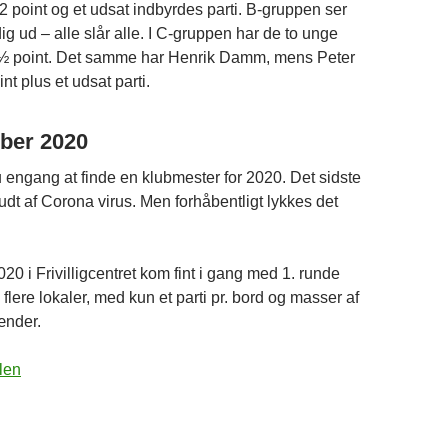
 point og et udsat indbyrdes parti. B-gruppen ser
g ud – alle slår alle. I C-gruppen har de to unge
2½ point. Det samme har Henrik Damm, mens Peter
nt plus et udsat parti.
ber 2020
 engang at finde en klubmester for 2020. Det sidste
udt af Corona virus. Men forhåbentligt lykkes det
20 i Frivilligcentret kom fint i gang med 1. runde
å flere lokaler, med kun et parti pr. bord og masser af
ænder.
len