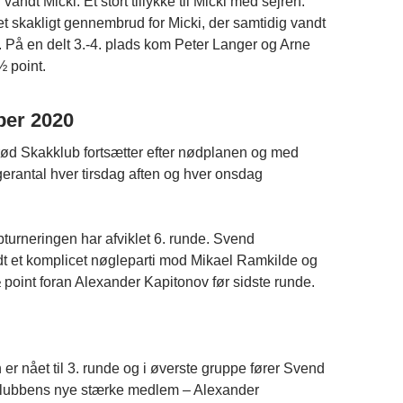
vandt Micki. Et stort tillykke til Micki med sejren.
et skakligt gennembrud for Micki, der samtidig vandt
. På en delt 3.-4. plads kom Peter Langer og Arne
 point.
ber 2020
rød Skakklub fortsætter efter nødplanen og med
gerantal hver tirsdag aften og hver onsdag
bturneringen har afviklet 6. runde. Svend
t et komplicet nøgleparti mod Mikael Ramkilde og
 point foran Alexander Kapitonov før sidste runde.
er nået til 3. runde og i øverste gruppe fører Svend
klubbens nye stærke medlem – Alexander