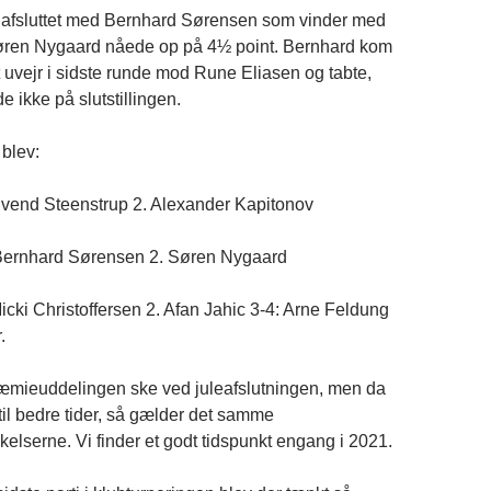
 afsluttet med Bernhard Sørensen som vinder med
øren Nygaard nåede op på 4½ point. Bernhard kom
t uvejr i sidste runde mod Rune Eliasen og tabte,
 ikke på slutstillingen.
blev:
Svend Steenstrup 2. Alexander Kapitonov
Bernhard Sørensen 2. Søren Nygaard
icki Christoffersen 2. Afan Jahic 3-4: Arne Feldung
.
ræmieuddelingen ske ved juleafslutningen, men da
til bedre tider, så gælder det samme
lserne. Vi finder et godt tidspunkt engang i 2021.