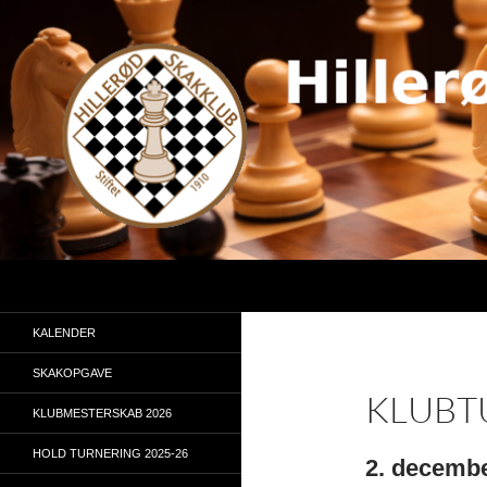
Hop
til
indhold
Søg
KALENDER
SKAKOPGAVE
KLUBT
KLUBMESTERSKAB 2026
HOLD TURNERING 2025-26
2. decemb