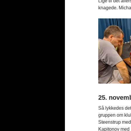
Lige til det alle
knagede. Micha
25. novem
Så lykkedes det 
gruppen om klub
Steenstrup med 
Kapitonov med 5