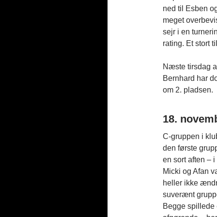
ned til Esben og
meget overbevi
sejr i en turne
rating. Et stort
Næste tirsdag 
Bernhard har d
om 2. pladsen.
18. novem
C-gruppen i klu
den første grup
en sort aften – i
Micki og Afan v
heller ikke ændr
suverænt gruppe
Begge spillede e