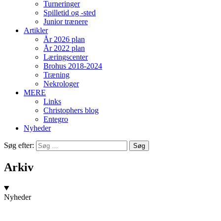
Turneringer
Spilletid og -sted
Junior trænere
Artikler
År 2026 plan
År 2022 plan
Læringscenter
Brohus 2018-2024
Træning
Nekrologer
MERE
Links
Christophers blog
Entegro
Nyheder
Søg efter:
Arkiv
Nyheder