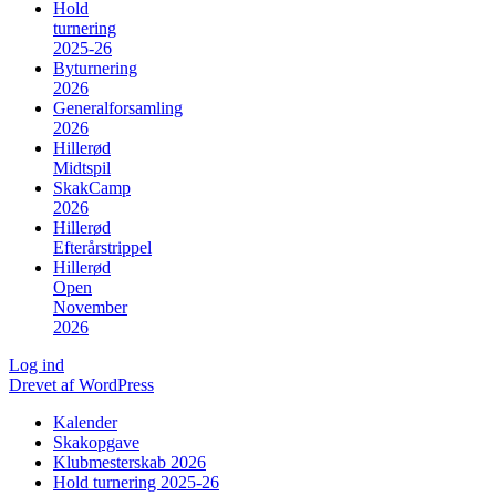
Hold
turnering
2025-26
Byturnering
2026
Generalforsamling
2026
Hillerød
Midtspil
SkakCamp
2026
Hillerød
Efterårstrippel
Hillerød
Open
November
2026
Log ind
Drevet af WordPress
Kalender
Skakopgave
Klubmesterskab 2026
Hold turnering 2025-26