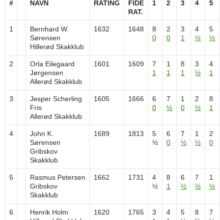
#
NAVN
RATING
FIDE
1
2
3
4
5
RAT.
1
Bernhard W.
1632
1648
8
2
3
4
5
Sørensen
0
0
1
½
½
Hillerød Skakklub
2
Orla Eilegaard
1601
1609
7
1
8
3
4
Jørgensen
1
1
1
½
1
Allerød Skakklub
3
Jesper Scherling
1605
1666
6
7
1
2
8
Fris
0
½
0
½
1
Allerød Skakklub
4
John K.
1689
1813
5
6
7
1
2
Sørensen
½
0
½
½
0
Gribskov
Skakklub
5
Rasmus Petersen
1662
1731
4
8
6
7
1
Gribskov
½
1
½
½
½
Skakklub
6
Henrik Holm
1620
1765
3
4
5
8
7