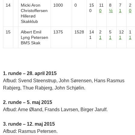
14
Micki Aron
1000
0
15
11
8
7
2
Christoffersen
0
0
½
1
0
Hillerød
Skakklub
15
Albert Emil
1375
1528
14
2
5
12
1
Lyng Petersen
1
1
1
1
1
BMS Skak
1. runde – 28. april 2015
Afbud: Svend Steenstrup, John Sørensen, Hans Rasmus
Rabjerg, Thue Rabjerg, John Schjølin.
2. runde – 5. maj 2015
Afbud: Arne Øland, Frands Lavrsen, Birger Jarulf.
3. runde – 12. maj 2015
Afbud: Rasmus Petersen.