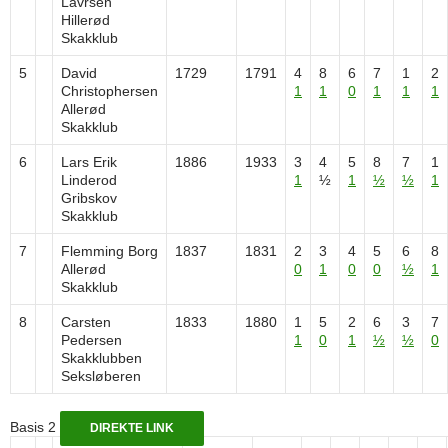
Lavrsen
Hillerød
Skakklub
5
David
1729
1791
4
8
6
7
1
2
Christophersen
1
1
0
1
1
1
Allerød
Skakklub
6
Lars Erik
1886
1933
3
4
5
8
7
1
Linderod
1
½
1
½
½
1
Gribskov
Skakklub
7
Flemming Borg
1837
1831
2
3
4
5
6
8
Allerød
0
1
0
0
½
1
Skakklub
8
Carsten
1833
1880
1
5
2
6
3
7
Pedersen
1
0
1
½
½
0
Skakklubben
Seksløberen
Basis 2
DIREKTE LINK