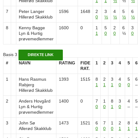
Hillerød Skakklub
1
1
½
½
½
7
Peter Langer
1596
1648
2
3
4
5
6
Hillerød Skakklub
0
½
½
½
½
8
Kenny Bagge
1600
0
1
5
2
6
3
Lyn & Hurtig
1
0
0
½
0
prøvemedlemmer
Basis 3
DIREKTE LINK
#
NAVN
RATING
FIDE
1
2
3
4
5
6
RAT.
1
Hans Rasmus
1393
1515
8
2
3
4
5
6
Rabjerg
1
1
1
0
0
–
Hillerød Skakklub
2
Anders Hovgård
1400
0
7
1
8
3
4
5
Lyn & Hurtig
0
0
1
0
–
–
prøvemedlemmer
3
John Sø
1473
1521
6
7
1
2
8
4
Allerød Skakklub
0
0
0
1
1
1