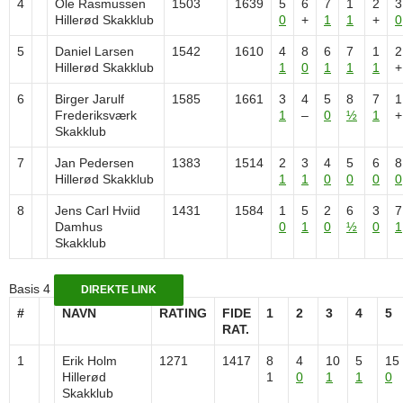
4
Ole Rasmussen
1503
1639
5
6
7
1
2
3
Hillerød Skakklub
0
+
1
1
+
0
5
Daniel Larsen
1542
1610
4
8
6
7
1
2
Hillerød Skakklub
1
0
1
1
1
+
6
Birger Jarulf
1585
1661
3
4
5
8
7
1
Frederiksværk
1
–
0
½
1
+
Skakklub
7
Jan Pedersen
1383
1514
2
3
4
5
6
8
Hillerød Skakklub
1
1
0
0
0
0
8
Jens Carl Hviid
1431
1584
1
5
2
6
3
7
Damhus
0
1
0
½
0
1
Skakklub
Basis 4
DIREKTE LINK
#
NAVN
RATING
FIDE
1
2
3
4
5
RAT.
1
Erik Holm
1271
1417
8
4
10
5
15
Hillerød
1
0
1
1
0
Skakklub