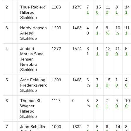
2
Thue Rabjerg
1163
1279
7
15
11
8
14
Hillerød
1
0
0
1
1
Skakklub
3
Hardy Hansen
1293
1463
4
6
9
10
11
Allerød
0
1
½
½
1
Skakklub
4
Jonbert
1272
1574
3
1
12
11
5
Marius Sune
1
1
0
0
1
Jensen
Nørrebro
Skakklub
5
Arne Feldung
1209
1468
6
7
15
1
4
Frederiksværk
½
1
0
0
0
Skakklub
6
Thomas Kl.
1117
0
5
3
7
9
10
Wagner
½
0
1
0
0
Hillerød
Skakklub
7
John Schjølin
1000
1332
2
5
6
14
8