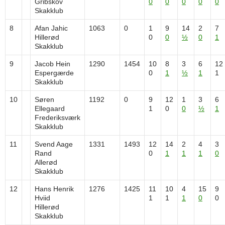
Gribskov
0
0
0
0
0
Skakklub
8
Afan Jahic
1063
0
1
9
14
2
7
Hillerød
0
0
½
0
1
Skakklub
9
Jacob Hein
1290
1454
10
8
3
6
12
Espergærde
0
1
½
1
1
Skakklub
10
Søren
1192
0
9
12
1
3
6
Ellegaard
1
0
0
½
1
Frederiksværk
Skakklub
11
Svend Aage
1331
1493
12
14
2
4
3
Rand
0
1
1
1
0
Allerød
Skakklub
12
Hans Henrik
1276
1425
11
10
4
15
9
Hviid
1
1
1
0
0
Hillerød
Skakklub