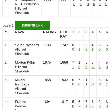
N. H. Pedersen
1
1
0
0
1
0
Hillerød
Skakklub
Basis 1
DIREKTE LINK
#
NAVN
RATING
FIDE
1
2
3
4
5
6
RAT.
1
Søren Nygaard
1733
1747
8
2
3
4
5
6
Allerød
0
1
0
1
0
0
Skakklub
2
Morten Kühn
1875
1858
7
1
8
3
4
5
Hillerød
1
0
0
½
1
0
Skakklub
3
Mikael
1858
1932
6
7
1
2
8
4
Ramkilde
0
0
1
½
½
1
Allerød
Skakklub
4
Frands
1694
1817
5
6
7
1
2
3
Winther
0
½
1
0
0
0