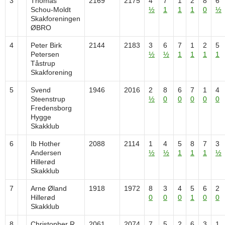
3
Thomas
2169
2175
4
7
1
2
8
6
Schou-Moldt
½
1
1
1
0
½
Skakforeningen
ØBRO
4
Peter Birk
2144
2183
3
6
7
1
2
5
Petersen
½
½
1
1
1
1
Tåstrup
Skakforening
5
Svend
1946
2016
2
8
6
7
1
4
Steenstrup
½
0
0
0
0
0
Fredensborg
Hygge
Skakklub
6
Ib Hother
2088
2114
1
4
5
8
7
3
Andersen
½
½
1
1
1
½
Hillerød
Skakklub
7
Arne Øland
1918
1972
8
3
4
5
6
2
Hillerød
0
0
0
1
0
0
Skakklub
8
Christopher R.
2061
2074
7
5
2
6
3
1