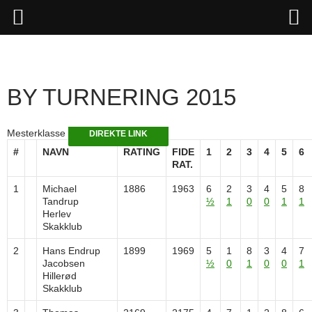
Hop
til
indhold
BY TURNERING 2015
Mesterklasse
DIREKTE LINK
#
NAVN
RATING
FIDE
1
2
3
4
5
6
RAT.
1
Michael
1886
1963
6
2
3
4
5
8
Tandrup
½
1
0
0
1
1
Herlev
Skakklub
2
Hans Endrup
1899
1969
5
1
8
3
4
7
Jacobsen
½
0
1
0
0
1
Hillerød
Skakklub