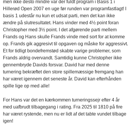
men ikke desto mindre var der fuldt program i Basis 1 i
Hillerød Open 2007 en uge før runden var programfastlagt! I
basis 1 udestår nu kun et udsat parti, men det kan ikke
ændre på slutresultatet. Hans vinder med 4½ point foran
Christopher med 3½ point. I det afgørende parti mellem
Frands og Hans skulle Frands vinde med sort for at komme
op. Frands gik aggresivt til opgaven og måske for aggressivt.
Et for tidligt bondefremstød skabte varige problemer, som
Frands aldrig overvandt. Samtidig kunne Christopher ikke
gennembryde Davids forsvar. David har med denne
turnering bekræftet den store spillemæssige fremgang han
har været igennem det seneste år. David kan efterhånden
spille lige op med alle!
For Hans var det en kærkommen turneringssejr efter 4 år
med uafbrudt tilbagegang i rating. Fra 2025 til 1810 på fire
har været rystende, men nu er lidt af det tabte vundet tilbage
igen!