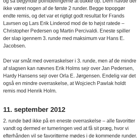
og så begyndte pointdelingerne at dukke op. Dem havde der
ikke været nogen af de første 2 runder. Begge topopgør
endte remis, og det var et rigtigt godt resultat for Frands
Lavrsen og Lars Erik Linderod mod de to højst ratede –
Christopher Pedersen og Martin Percivaldi. Eneste spiller
der slap igennem 3. runde med maksimum var Hans E.
Jacobsen.
Der var småt med overraskelser i 3. runde, men af de mindre
af slagsen kan nævnes Erik Holms sejr over Jan Pedersen,
Hardy Hansens sejr over Orla E. Jørgensen. Endelig var det
også en mindre overraskelse, at Wojciech Pawlak holdt
remis mod Henrik Holm.
11. september 2012
2. runde bød ikke på en eneste overraskelse – alle favoritter
vandt og dermed er turneringen ved at få sit præg, hvor vi
efterhånden vil se favoritterne mødes i de kommende runder.