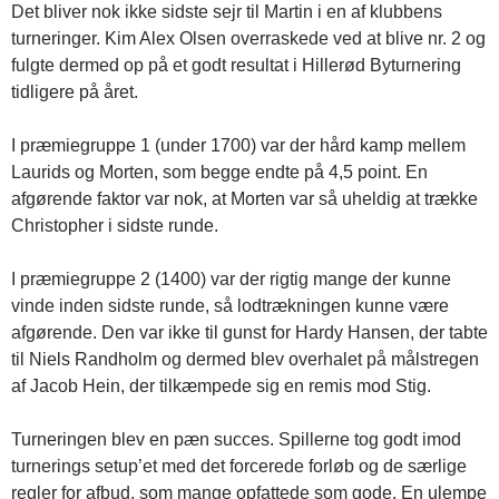
Det bliver nok ikke sidste sejr til Martin i en af klubbens
turneringer. Kim Alex Olsen overraskede ved at blive nr. 2 og
fulgte dermed op på et godt resultat i Hillerød Byturnering
tidligere på året.
I præmiegruppe 1 (under 1700) var der hård kamp mellem
Laurids og Morten, som begge endte på 4,5 point. En
afgørende faktor var nok, at Morten var så uheldig at trække
Christopher i sidste runde.
I præmiegruppe 2 (1400) var der rigtig mange der kunne
vinde inden sidste runde, så lodtrækningen kunne være
afgørende. Den var ikke til gunst for Hardy Hansen, der tabte
til Niels Randholm og dermed blev overhalet på målstregen
af Jacob Hein, der tilkæmpede sig en remis mod Stig.
Turneringen blev en pæn succes. Spillerne tog godt imod
turnerings setup’et med det forcerede forløb og de særlige
regler for afbud, som mange opfattede som gode. En ulempe