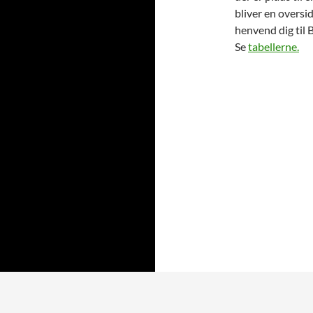
bliver en oversid
henvend dig til
Se
tabellerne.