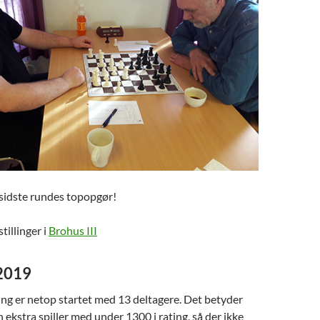
 sidste rundes topopgør!
tillinger i
Brohus III
 2019
ng er netop startet med 13 deltagere. Det betyder
en ekstra spiller med under 1300 i rating, så der ikke