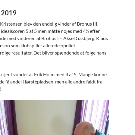
r 2019
ristensen blev den endelig vinder af Brohus III.
 idealscoren 5 af 5 men måtte nøjes med 4½ efter
unde med vinderen af Brohus I – Aksel Gasbjerg. Klaus
 sæson som klubspiller allerede opnået
ige resultater. Det bliver spændende at følge hans
ortjent vundet at Erik Holm med 4 af 5. Mange kunne
e få andel i førstepladsen, men alle andre faldt fra,
!