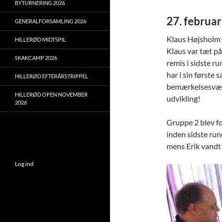
BYTURNERING 2026
27. februa
GENERALFORSAMLING 2026
Klaus Højsholm K
HILLERØD MIDTSPIL
Klaus var tæt på
SKAKCAMP 2026
remis i sidste r
har i sin første
HILLERØD EFTERÅRSTRIPPEL
bemærkelsesværd
HILLERØD OPEN NOVEMBER
udvikling!
2026
Gruppe 2 blev f
inden sidste rund
mens Erik vandt
Log ind