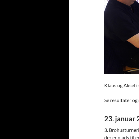
Klaus og Aksel i
Se resultater og s
23. januar
3. Brohusturneri
der er plads til 