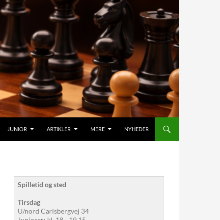
JUNIOR
ARTIKLER
MERE
NYHEDER
Spilletid og sted
Tirsdag
U/nord Carlsbergvej 34
Juniorer: kl. 18 - 19.15