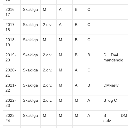
2016-
Skakliga
M
A
B
C
17
2017-
Skakliga
2.div
A
B
C
18
2018-
Skakliga
M
M
B
C
19
2019-
Skakliga
2.div.
M
B
B
D D=4
20
mandshold
2020-
Skakliga
2.div.
M
A
C
21
2021-
Skakliga
2.div.
M
A
B
DM-sølv
22
2022-
Skakliga
2.div.
M
M
A
B og C
23
2023-
Skakliga
M
M
M
A
B DM
24
sølv