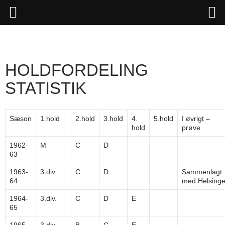
Hop
til
indhold
HOLDFORDELING
STATISTIK
Sæson
1.hold
2.hold
3.hold
4.
5.hold
I øvrigt –
hold
prøve
1962-
M
C
D
63
1963-
3.div.
C
D
Sammenlagt
64
med Helsing
1964-
3.div.
C
D
E
65