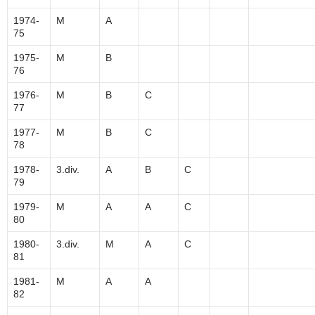
1974-
M
A
75
1975-
M
B
76
1976-
M
B
C
77
1977-
M
B
C
78
1978-
3.div.
A
B
C
79
1979-
M
A
A
C
80
1980-
3.div.
M
A
C
81
1981-
M
A
A
82