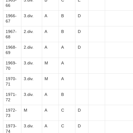
1965-
3.div.
B
C
E
66
1966-
3.div.
A
B
D
67
1967-
2.div.
A
B
D
68
1968-
2.div.
A
A
D
69
1969-
3.div.
M
A
70
1970-
3.div.
M
A
71
1971-
3.div.
A
B
72
1972-
M
A
C
D
73
1973-
3.div.
A
C
D
74