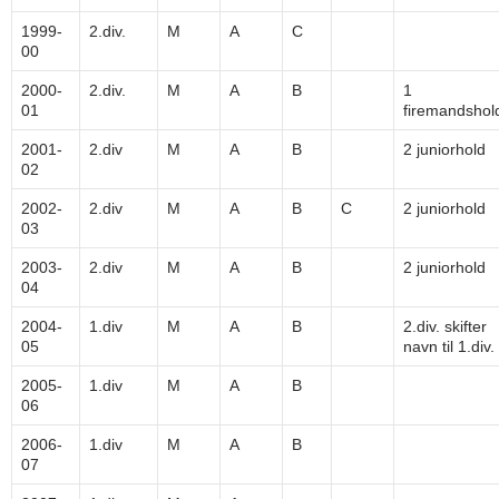
1999-
2.div.
M
A
C
00
2000-
2.div.
M
A
B
1
01
firemandshol
2001-
2.div
M
A
B
2 juniorhold
02
2002-
2.div
M
A
B
C
2 juniorhold
03
2003-
2.div
M
A
B
2 juniorhold
04
2004-
1.div
M
A
B
2.div. skifter
05
navn til 1.div.
2005-
1.div
M
A
B
06
2006-
1.div
M
A
B
07