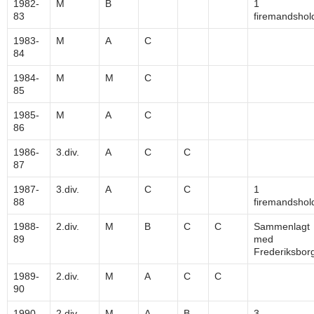
1982-
M
B
1
83
firemandshol
1983-
M
A
C
84
1984-
M
M
C
85
1985-
M
A
C
86
1986-
3.div.
A
C
C
87
1987-
3.div.
A
C
C
1
88
firemandshol
1988-
2.div.
M
B
C
C
Sammenlagt
89
med
Frederiksbor
1989-
2.div.
M
A
C
C
90
1990-
2.div.
M
A
B
3