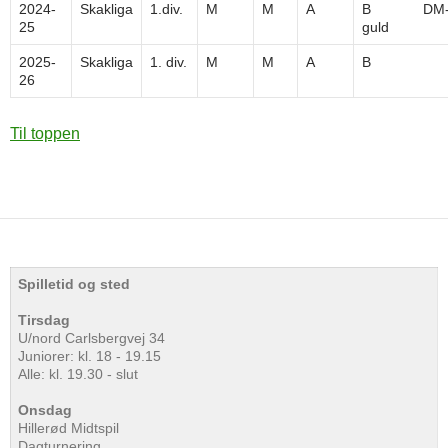
2024-
Skakliga
1.div.
M
M
A
B DM
25
guld
2025-
Skakliga
1. div.
M
M
A
B
26
Til toppen
Spilletid og sted
Tirsdag
U/nord Carlsbergvej 34
Juniorer: kl. 18 - 19.15
Alle: kl. 19.30 - slut
Onsdag
Hillerød Midtspil
Dagturnering