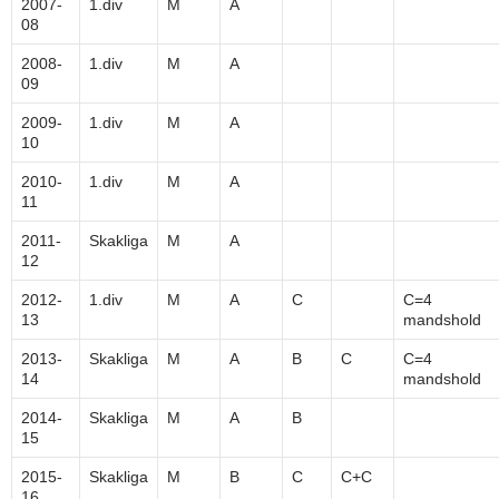
2007-
1.div
M
A
08
2008-
1.div
M
A
09
2009-
1.div
M
A
10
2010-
1.div
M
A
11
2011-
Skakliga
M
A
12
2012-
1.div
M
A
C
C=4
13
mandshold
2013-
Skakliga
M
A
B
C
C=4
14
mandshold
2014-
Skakliga
M
A
B
15
2015-
Skakliga
M
B
C
C+C
16