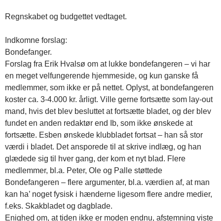
Regnskabet og budgettet vedtaget.
Indkomne forslag:
Bondefanger.
Forslag fra Erik Hvalsø om at lukke bondefangeren – vi har
en meget velfungerende hjemmeside, og kun ganske få
medlemmer, som ikke er på nettet. Oplyst, at bondefangeren
koster ca. 3-4.000 kr. årligt. Ville gerne fortsætte som lay-out
mand, hvis det blev besluttet at fortsætte bladet, og der blev
fundet en anden redaktør end Ib, som ikke ønskede at
fortsætte. Esben ønskede klubbladet fortsat – han så stor
værdi i bladet. Det ansporede til at skrive indlæg, og han
glædede sig til hver gang, der kom et nyt blad. Flere
medlemmer, bl.a. Peter, Ole og Palle støttede
Bondefangeren – flere argumenter, bl.a. værdien af, at man
kan ha’ noget fysisk i hænderne ligesom flere andre medier,
f.eks. Skakbladet og dagblade.
Enighed om, at tiden ikke er moden endnu, afstemning viste