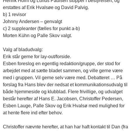
Henrik Holm og Lurids Paulsen stopper i bestyrelsen, og
erstattes af Erik Hvalsøe og David Palvig.
b) 1 revisor
Johnny Andersen – genvalgt
c) 2 suppleanter (fælles for punkt a-b)
Morten Kühn og Palle Skov valgt.
Valg af bladudvalg:
Erik står gerne for lay-out/forside.
Esben foreslog en egentlig redaktion/gruppe, der stod for
arbejdet med at sætte bladet sammen, og ville gerne være
med i gruppen. Vil gerne selv være med. Debatteret … På
forslag fra Hans blev der nedsat et kommunikationsudvalg til
både hjemmeside og klubblad. Flere frivillige, og udvalget
består herefter af Hans E. Jacobsen, Christoffer Pedersen,
Esben Lauge, Palle Skov og Erik Hvalsø med mulighed for
at hente flere ind efter behov.
Christoffer nævnte herefter, at han har haft kontakt til Dan (fra