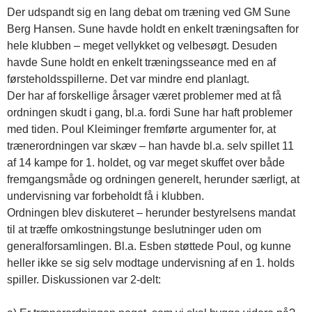
Der udspandt sig en lang debat om træning ved GM Sune
Berg Hansen. Sune havde holdt en enkelt træningsaften for
hele klubben – meget vellykket og velbesøgt. Desuden
havde Sune holdt en enkelt træningsseance med en af
førsteholdsspillerne. Det var mindre end planlagt.
Der har af forskellige årsager været problemer med at få
ordningen skudt i gang, bl.a. fordi Sune har haft problemer
med tiden. Poul Kleiminger fremførte argumenter for, at
trænerordningen var skæv – han havde bl.a. selv spillet 11
af 14 kampe for 1. holdet, og var meget skuffet over både
fremgangsmåde og ordningen generelt, herunder særligt, at
undervisning var forbeholdt få i klubben.
Ordningen blev diskuteret – herunder bestyrelsens mandat
til at træffe omkostningstunge beslutninger uden om
generalforsamlingen. Bl.a. Esben støttede Poul, og kunne
heller ikke se sig selv modtage undervisning af en 1. holds
spiller. Diskussionen var 2-delt: