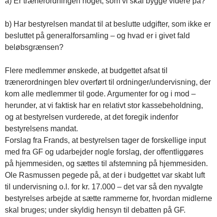
a) Er trænerordningen noget, som vi skal bygge videre på?
b) Har bestyrelsen mandat til at beslutte udgifter, som ikke er
besluttet på generalforsamling – og hvad er i givet fald
beløbsgrænsen?
Flere medlemmer ønskede, at budgettet afsat til
trænerordningen blev overført til ordninger/undervisning, der
kom alle medlemmer til gode. Argumenter for og i mod –
herunder, at vi faktisk har en relativt stor kassebeholdning,
og at bestyrelsen vurderede, at det foregik indenfor
bestyrelsens mandat.
Forslag fra Frands, at bestyrelsen tager de forskellige input
med fra GF og udarbejder nogle forslag, der offentliggøres
på hjemmesiden, og sættes til afstemning på hjemmesiden.
Ole Rasmussen pegede på, at der i budgettet var skabt luft
til undervisning o.l. for kr. 17.000 – det var så den nyvalgte
bestyrelses arbejde at sætte rammerne for, hvordan midlerne
skal bruges; under skyldig hensyn til debatten på GF.