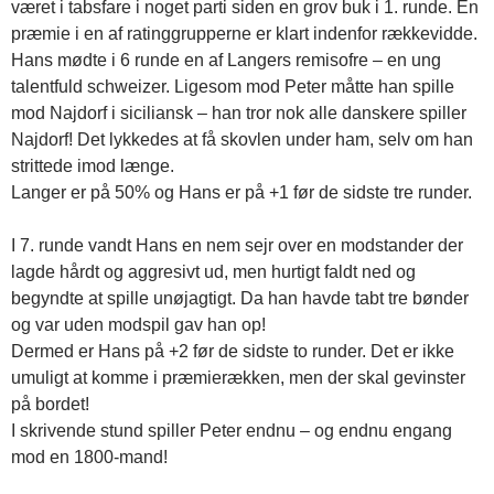
været i tabsfare i noget parti siden en grov buk i 1. runde. En
præmie i en af ratinggrupperne er klart indenfor rækkevidde.
Hans mødte i 6 runde en af Langers remisofre – en ung
talentfuld schweizer. Ligesom mod Peter måtte han spille
mod Najdorf i siciliansk – han tror nok alle danskere spiller
Najdorf! Det lykkedes at få skovlen under ham, selv om han
strittede imod længe.
Langer er på 50% og Hans er på +1 før de sidste tre runder.
I 7. runde vandt Hans en nem sejr over en modstander der
lagde hårdt og aggresivt ud, men hurtigt faldt ned og
begyndte at spille unøjagtigt. Da han havde tabt tre bønder
og var uden modspil gav han op!
Dermed er Hans på +2 før de sidste to runder. Det er ikke
umuligt at komme i præmierækken, men der skal gevinster
på bordet!
I skrivende stund spiller Peter endnu – og endnu engang
mod en 1800-mand!