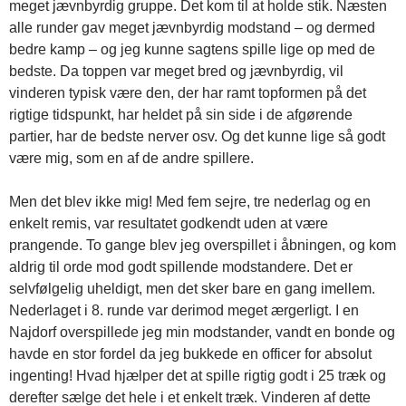
meget jævnbyrdig gruppe. Det kom til at holde stik. Næsten
alle runder gav meget jævnbyrdig modstand – og dermed
bedre kamp – og jeg kunne sagtens spille lige op med de
bedste. Da toppen var meget bred og jævnbyrdig, vil
vinderen typisk være den, der har ramt topformen på det
rigtige tidspunkt, har heldet på sin side i de afgørende
partier, har de bedste nerver osv. Og det kunne lige så godt
være mig, som en af de andre spillere.
Men det blev ikke mig! Med fem sejre, tre nederlag og en
enkelt remis, var resultatet godkendt uden at være
prangende. To gange blev jeg overspillet i åbningen, og kom
aldrig til orde mod godt spillende modstandere. Det er
selvfølgelig uheldigt, men det sker bare en gang imellem.
Nederlaget i 8. runde var derimod meget ærgerligt. I en
Najdorf overspillede jeg min modstander, vandt en bonde og
havde en stor fordel da jeg bukkede en officer for absolut
ingenting! Hvad hjælper det at spille rigtig godt i 25 træk og
derefter sælge det hele i et enkelt træk. Vinderen af dette