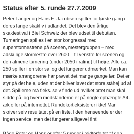
Status efter 5. runde 27.7.2009
Peter Langer og Hans E. Jacobsen spiller for første gang i
deres lange skakliv i udlandet. Det blev den årlige
skakfestival i Biel Schweiz der blev udset til debutten.
Turneringen spilles i en stor kongressal med
superstormestrene på scenen, mestergruppen – med
adskillige stormestre over 2600 – til venstre for scenen og
den almene turnering (under 2050 i rating) til højre. Alle ca.
250 spiller i en stor sal og det fungerer udmærket. Man kan
mærke arrangørerne har prøvet det mange gange før. Det er
styr på det hele, uden at der bliver lavet det store ståhej ud af
det. Spillerne må f.eks. selv finde ud hvilket bræt man skal
sidde på, og hvem modstanderne er på nogle ophængte A4-
ark eller på internettet. Rundekort eksisterer ikke! Man
skriver selv resultatet på en liste. I den henseende er der
ingen service, men det fungerer alligevel fint!
Både Peter og Hans er efter 5 runder i midterfeltet af den