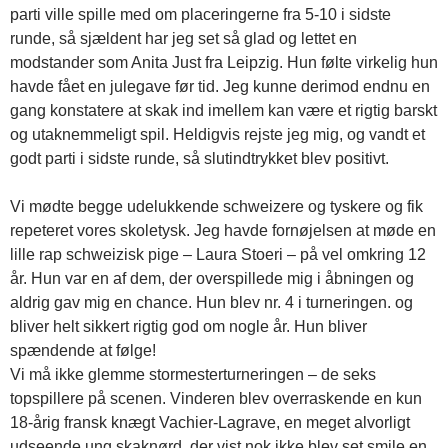
parti ville spille med om placeringerne fra 5-10 i sidste
runde, så sjældent har jeg set så glad og lettet en
modstander som Anita Just fra Leipzig. Hun følte virkelig hun
havde fået en julegave før tid. Jeg kunne derimod endnu en
gang konstatere at skak ind imellem kan være et rigtig barskt
og utaknemmeligt spil. Heldigvis rejste jeg mig, og vandt et
godt parti i sidste runde, så slutindtrykket blev positivt.
Vi mødte begge udelukkende schweizere og tyskere og fik
repeteret vores skoletysk. Jeg havde fornøjelsen at møde en
lille rap schweizisk pige – Laura Stoeri – på vel omkring 12
år. Hun var en af dem, der overspillede mig i åbningen og
aldrig gav mig en chance. Hun blev nr. 4 i turneringen. og
bliver helt sikkert rigtig god om nogle år. Hun bliver
spændende at følge!
Vi må ikke glemme stormesterturneringen – de seks
topspillere på scenen. Vinderen blev overraskende en kun
18-årig fransk knægt Vachier-Lagrave, en meget alvorligt
udseende ung skaknørd, der vist nok ikke blev set smile en