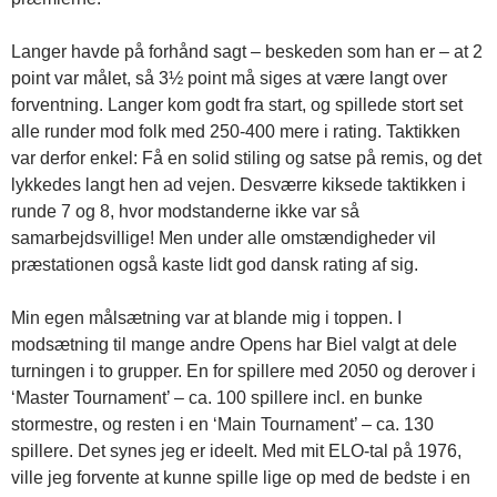
Langer havde på forhånd sagt – beskeden som han er – at 2
point var målet, så 3½ point må siges at være langt over
forventning. Langer kom godt fra start, og spillede stort set
alle runder mod folk med 250-400 mere i rating. Taktikken
var derfor enkel: Få en solid stiling og satse på remis, og det
lykkedes langt hen ad vejen. Desværre kiksede taktikken i
runde 7 og 8, hvor modstanderne ikke var så
samarbejdsvillige! Men under alle omstændigheder vil
præstationen også kaste lidt god dansk rating af sig.
Min egen målsætning var at blande mig i toppen. I
modsætning til mange andre Opens har Biel valgt at dele
turningen i to grupper. En for spillere med 2050 og derover i
‘Master Tournament’ – ca. 100 spillere incl. en bunke
stormestre, og resten i en ‘Main Tournament’ – ca. 130
spillere. Det synes jeg er ideelt. Med mit ELO-tal på 1976,
ville jeg forvente at kunne spille lige op med de bedste i en