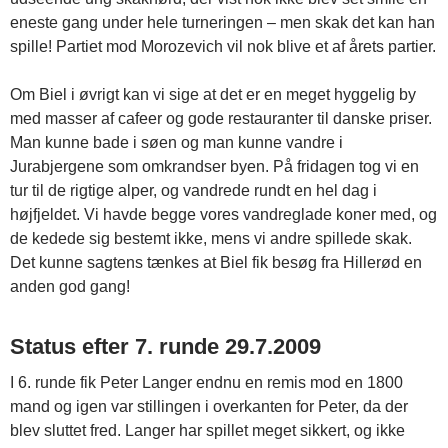
eneste gang under hele turneringen – men skak det kan han
spille! Partiet mod Morozevich vil nok blive et af årets partier.
Om Biel i øvrigt kan vi sige at det er en meget hyggelig by
med masser af cafeer og gode restauranter til danske priser.
Man kunne bade i søen og man kunne vandre i
Jurabjergene som omkrandser byen. På fridagen tog vi en
tur til de rigtige alper, og vandrede rundt en hel dag i
højfjeldet. Vi havde begge vores vandreglade koner med, og
de kedede sig bestemt ikke, mens vi andre spillede skak.
Det kunne sagtens tænkes at Biel fik besøg fra Hillerød en
anden god gang!
Status efter 7. runde 29.7.2009
I 6. runde fik Peter Langer endnu en remis mod en 1800
mand og igen var stillingen i overkanten for Peter, da der
blev sluttet fred. Langer har spillet meget sikkert, og ikke