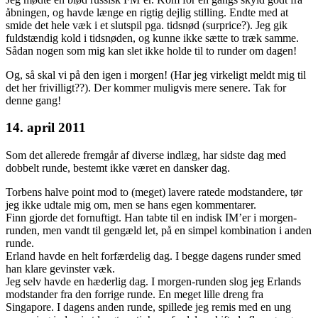
åbningen, og havde længe en rigtig dejlig stilling. Endte med at
smide det hele væk i et slutspil pga. tidsnød (surprice?). Jeg gik
fuldstændig kold i tidsnøden, og kunne ikke sætte to træk samme.
Sådan nogen som mig kan slet ikke holde til to runder om dagen!
Og, så skal vi på den igen i morgen! (Har jeg virkeligt meldt mig til
det her frivilligt??). Der kommer muligvis mere senere. Tak for
denne gang!
14. april 2011
Som det allerede fremgår af diverse indlæg, har sidste dag med
dobbelt runde, bestemt ikke været en dansker dag.
Torbens halve point mod to (meget) lavere ratede modstandere, tør
jeg ikke udtale mig om, men se hans egen kommentarer.
Finn gjorde det fornuftigt. Han tabte til en indisk IM’er i morgen-
runden, men vandt til gengæld let, på en simpel kombination i anden
runde.
Erland havde en helt forfærdelig dag. I begge dagens runder smed
han klare gevinster væk.
Jeg selv havde en hæderlig dag. I morgen-runden slog jeg Erlands
modstander fra den forrige runde. En meget lille dreng fra
Singapore. I dagens anden runde, spillede jeg remis med en ung