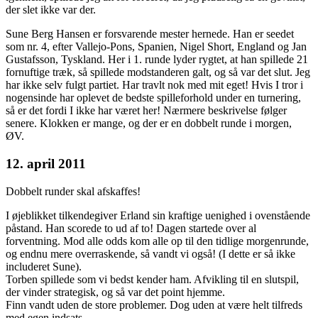
der slet ikke var der.
Sune Berg Hansen er forsvarende mester hernede. Han er seedet
som nr. 4, efter Vallejo-Pons, Spanien, Nigel Short, England og Jan
Gustafsson, Tyskland. Her i 1. runde lyder rygtet, at han spillede 21
fornuftige træk, så spillede modstanderen galt, og så var det slut. Jeg
har ikke selv fulgt partiet. Har travlt nok med mit eget! Hvis I tror i
nogensinde har oplevet de bedste spilleforhold under en turnering,
så er det fordi I ikke har været her! Nærmere beskrivelse følger
senere. Klokken er mange, og der er en dobbelt runde i morgen,
ØV.
12. april 2011
Dobbelt runder skal afskaffes!
I øjeblikket tilkendegiver Erland sin kraftige uenighed i ovenstående
påstand. Han scorede to ud af to! Dagen startede over al
forventning. Mod alle odds kom alle op til den tidlige morgenrunde,
og endnu mere overraskende, så vandt vi også! (I dette er så ikke
includeret Sune).
Torben spillede som vi bedst kender ham. Afvikling til en slutspil,
der vinder strategisk, og så var det point hjemme.
Finn vandt uden de store problemer. Dog uden at være helt tilfreds
med egen indsats.