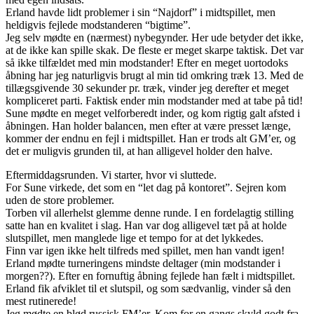
Erland havde lidt problemer i sin “Najdorf” i midtspillet, men
heldigvis fejlede modstanderen “bigtime”.
Jeg selv mødte en (nærmest) nybegynder. Her ude betyder det ikke,
at de ikke kan spille skak. De fleste er meget skarpe taktisk. Det var
så ikke tilfældet med min modstander! Efter en meget uortodoks
åbning har jeg naturligvis brugt al min tid omkring træk 13. Med de
tillægsgivende 30 sekunder pr. træk, vinder jeg derefter et meget
kompliceret parti. Faktisk ender min modstander med at tabe på tid!
Sune mødte en meget velforberedt inder, og kom rigtig galt afsted i
åbningen. Han holder balancen, men efter at være presset længe,
kommer der endnu en fejl i midtspillet. Han er trods alt GM’er, og
det er muligvis grunden til, at han alligevel holder den halve.
Eftermiddagsrunden. Vi starter, hvor vi sluttede.
For Sune virkede, det som en “let dag på kontoret”. Sejren kom
uden de store problemer.
Torben vil allerhelst glemme denne runde. I en fordelagtig stilling
satte han en kvalitet i slag. Han var dog alligevel tæt på at holde
slutspillet, men manglede lige et tempo for at det lykkedes.
Finn var igen ikke helt tilfreds med spillet, men han vandt igen!
Erland mødte turneringens mindste deltager (min modstander i
morgen??). Efter en fornuftig åbning fejlede han fælt i midtspillet.
Erland fik afviklet til et slutspil, og som sædvanlig, vinder så den
mest rutinerede!
Jeg mødte en blød russisk FM’er. Kom for en gangs skyld godt fra