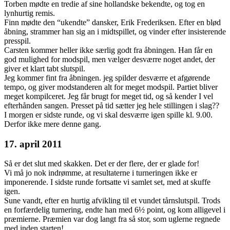
Torben mødte en tredie af sine hollandske bekendte, og tog en
lynhurtig remis.
Finn mødte den “ukendte” dansker, Erik Frederiksen. Efter en blød
åbning, strammer han sig an i midtspillet, og vinder efter insisterende
presspil.
Carsten kommer heller ikke særlig godt fra åbningen. Han får en
god mulighed for modspil, men vælger desværre noget andet, der
giver et klart tabt slutspil.
Jeg kommer fint fra åbningen. jeg spilder desværre et afgørende
tempo, og giver modstanderen alt for meget modspil. Partiet bliver
meget kompilceret. Jeg får brugt for meget tid, og så kender I vel
efterhånden sangen. Presset på tid sætter jeg hele stillingen i slag??
I morgen er sidste runde, og vi skal desværre igen spille kl. 9.00.
Derfor ikke mere denne gang.
17. april 2011
Så er det slut med skakken. Det er der flere, der er glade for!
Vi må jo nok indrømme, at resultaterne i turneringen ikke er
imponerende. I sidste runde fortsatte vi samlet set, med at skuffe
igen.
Sune vandt, efter en hurtig afvikling til et vundet tårnslutspil. Trods
en forfærdelig turnering, endte han med 6½ point, og kom alligevel i
præmierne. Præmien var dog langt fra så stor, som uglerne regnede
med inden starten!