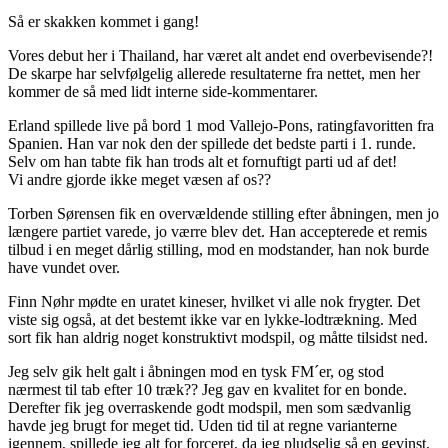
Så er skakken kommet i gang!
Vores debut her i Thailand, har været alt andet end overbevisende?!
De skarpe har selvfølgelig allerede resultaterne fra nettet, men her
kommer de så med lidt interne side-kommentarer.
Erland spillede live på bord 1 mod Vallejo-Pons, ratingfavoritten fra
Spanien. Han var nok den der spillede det bedste parti i 1. runde.
Selv om han tabte fik han trods alt et fornuftigt parti ud af det!
Vi andre gjorde ikke meget væsen af os??
Torben Sørensen fik en overvældende stilling efter åbningen, men jo
længere partiet varede, jo værre blev det. Han accepterede et remis
tilbud i en meget dårlig stilling, mod en modstander, han nok burde
have vundet over.
Finn Nøhr mødte en uratet kineser, hvilket vi alle nok frygter. Det
viste sig også, at det bestemt ikke var en lykke-lodtrækning. Med
sort fik han aldrig noget konstruktivt modspil, og måtte tilsidst ned.
Jeg selv gik helt galt i åbningen mod en tysk FM´er, og stod
nærmest til tab efter 10 træk?? Jeg gav en kvalitet for en bonde.
Derefter fik jeg overraskende godt modspil, men som sædvanlig
havde jeg brugt for meget tid. Uden tid til at regne varianterne
igennem, spillede jeg alt for forceret, da jeg pludselig så en gevinst,