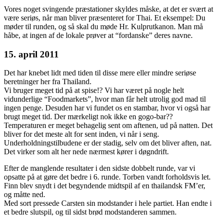
Vores noget svingende præstationer skyldes måske, at det er svært at
være seriøs, når man bliver præsenteret for Thai. Et eksempel: Du
møder til runden, og så skal du møde Hr. Kulprutkanon. Man må
håbe, at ingen af de lokale prøver at “fordanske” deres navne.
15. april 2011
Det har knebet lidt med tiden til disse mere eller mindre seriøse
beretninger her fra Thailand.
Vi bruger meget tid på at spise!? Vi har været på nogle helt
vidunderlige “Foodmarkets”, hvor man får helt utrolig god mad til
ingen penge. Desuden har vi fundet os en stambar, hvor vi også har
brugt meget tid. Der mærkeligt nok ikke en gogo-bar??
Temperaturen er meget behagelig sent om aftenen, ud på natten. Det
bliver for det meste alt for sent inden, vi når i seng.
Underholdningstilbudene er der stadig, selv om det bliver aften, nat.
Det virker som alt her nede nærmest kører i døgndrift.
Efter de manglende resultater i den sidste dobbelt runde, var vi
opsatte på at gøre det bedre i 6. runde. Torben vandt forholdsvis let.
Finn blev snydt i det begyndende midtspil af en thailandsk FM’er,
og måtte ned.
Med sort pressede Carsten sin modstander i hele partiet. Han endte i
et bedre slutspil, og til sidst brød modstanderen sammen.