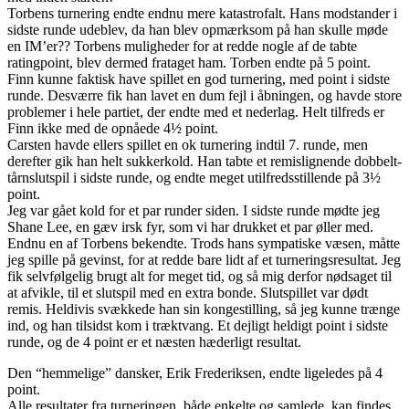
Torbens turnering endte endnu mere katastrofalt. Hans modstander i
sidste runde udeblev, da han blev opmærksom på han skulle møde
en IM’er?? Torbens muligheder for at redde nogle af de tabte
ratingpoint, blev dermed frataget ham. Torben endte på 5 point.
Finn kunne faktisk have spillet en god turnering, med point i sidste
runde. Desværre fik han lavet en dum fejl i åbningen, og havde store
problemer i hele partiet, der endte med et nederlag. Helt tilfreds er
Finn ikke med de opnåede 4½ point.
Carsten havde ellers spillet en ok turnering indtil 7. runde, men
derefter gik han helt sukkerkold. Han tabte et remislignende dobbelt-
tårnslutspil i sidste runde, og endte meget utilfredsstillende på 3½
point.
Jeg var gået kold for et par runder siden. I sidste runde mødte jeg
Shane Lee, en gæv irsk fyr, som vi har drukket et par øller med.
Endnu en af Torbens bekendte. Trods hans sympatiske væsen, måtte
jeg spille på gevinst, for at redde bare lidt af et turneringsresultat. Jeg
fik selvfølgelig brugt alt for meget tid, og så mig derfor nødsaget til
at afvikle, til et slutspil med en extra bonde. Slutspillet var dødt
remis. Heldivis svækkede han sin kongestilling, så jeg kunne trænge
ind, og han tilsidst kom i træktvang. Et dejligt heldigt point i sidste
runde, og de 4 point er et næsten hæderligt resultat.
Den “hemmelige” dansker, Erik Frederiksen, endte ligeledes på 4
point.
Alle resultater fra turneringen, både enkelte og samlede, kan findes