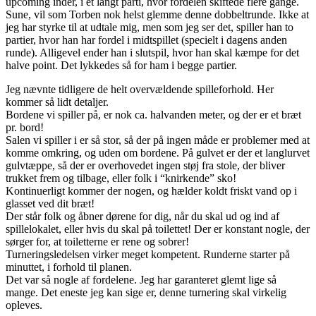
upcoming inder, i et langt parti, hvor fordelen skiftede flere gange.
Sune, vil som Torben nok helst glemme denne dobbeltrunde. Ikke at
jeg har styrke til at udtale mig, men som jeg ser det, spiller han to
partier, hvor han har fordel i midtspillet (specielt i dagens anden
runde). Alligevel ender han i slutspil, hvor han skal kæmpe for det
halve point. Det lykkedes så for ham i begge partier.
Jeg nævnte tidligere de helt overvældende spilleforhold. Her
kommer så lidt detaljer.
Bordene vi spiller på, er nok ca. halvanden meter, og der er et bræt
pr. bord!
Salen vi spiller i er så stor, så der på ingen måde er problemer med at
komme omkring, og uden om bordene. På gulvet er der et langlurvet
gulvtæppe, så der er overhovedet ingen støj fra stole, der bliver
trukket frem og tilbage, eller folk i “knirkende” sko!
Kontinuerligt kommer der nogen, og hælder koldt friskt vand op i
glasset ved dit bræt!
Der står folk og åbner dørene for dig, når du skal ud og ind af
spillelokalet, eller hvis du skal på toilettet! Der er konstant nogle, der
sørger for, at toiletterne er rene og sobrer!
Turneringsledelsen virker meget kompetent. Runderne starter på
minuttet, i forhold til planen.
Det var så nogle af fordelene. Jeg har garanteret glemt lige så
mange. Det eneste jeg kan sige er, denne turnering skal virkelig
opleves.