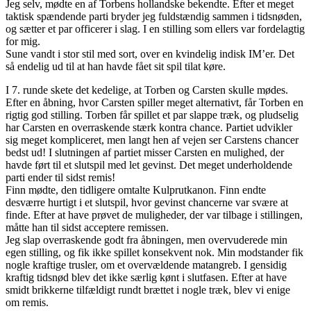
Jeg selv, mødte en af Torbens hollandske bekendte. Efter et meget
taktisk spændende parti bryder jeg fuldstændig sammen i tidsnøden,
og sætter et par officerer i slag. I en stilling som ellers var fordelagtig
for mig.
Sune vandt i stor stil med sort, over en kvindelig indisk IM’er. Det
så endelig ud til at han havde fået sit spil tilat køre.
I 7. runde skete det kedelige, at Torben og Carsten skulle mødes.
Efter en åbning, hvor Carsten spiller meget alternativt, får Torben en
rigtig god stilling. Torben får spillet et par slappe træk, og pludselig
har Carsten en overraskende stærk kontra chance. Partiet udvikler
sig meget kompliceret, men langt hen af vejen ser Carstens chancer
bedst ud! I slutningen af partiet misser Carsten en mulighed, der
havde ført til et slutspil med let gevinst. Det meget underholdende
parti ender til sidst remis!
Finn mødte, den tidligere omtalte Kulprutkanon. Finn endte
desværre hurtigt i et slutspil, hvor gevinst chancerne var svære at
finde. Efter at have prøvet de muligheder, der var tilbage i stillingen,
måtte han til sidst acceptere remissen.
Jeg slap overraskende godt fra åbningen, men overvuderede min
egen stilling, og fik ikke spillet konsekvent nok. Min modstander fik
nogle kraftige trusler, om et overvældende matangreb. I gensidig
kraftig tidsnød blev det ikke særlig kønt i slutfasen. Efter at have
smidt brikkerne tilfældigt rundt brættet i nogle træk, blev vi enige
om remis.