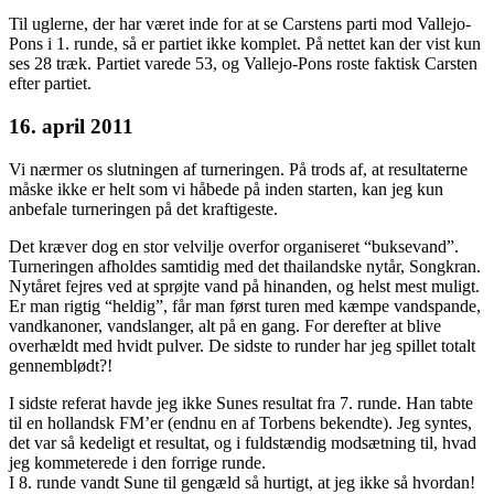
Til uglerne, der har været inde for at se Carstens parti mod Vallejo-
Pons i 1. runde, så er partiet ikke komplet. På nettet kan der vist kun
ses 28 træk. Partiet varede 53, og Vallejo-Pons roste faktisk Carsten
efter partiet.
16. april 2011
Vi nærmer os slutningen af turneringen. På trods af, at resultaterne
måske ikke er helt som vi håbede på inden starten, kan jeg kun
anbefale turneringen på det kraftigeste.
Det kræver dog en stor velvilje overfor organiseret “buksevand”.
Turneringen afholdes samtidig med det thailandske nytår, Songkran.
Nytåret fejres ved at sprøjte vand på hinanden, og helst mest muligt.
Er man rigtig “heldig”, får man først turen med kæmpe vandspande,
vandkanoner, vandslanger, alt på en gang. For derefter at blive
overhældt med hvidt pulver. De sidste to runder har jeg spillet totalt
gennemblødt?!
I sidste referat havde jeg ikke Sunes resultat fra 7. runde. Han tabte
til en hollandsk FM’er (endnu en af Torbens bekendte). Jeg syntes,
det var så kedeligt et resultat, og i fuldstændig modsætning til, hvad
jeg kommeterede i den forrige runde.
I 8. runde vandt Sune til gengæld så hurtigt, at jeg ikke så hvordan!