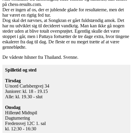
på chess-results.com.
Der er ingen af os, der er jublende glade for resultaterne, men det
har været en rigtig fed tur.
Dog skal det nævnes, at Songkran er gået fuldstændig amok. Det
har nu udviklet sig til decideret vandkrig. Man kan ikke gå nogen
steder uden at blive totalt oversprøjtet. Egentlig skulle det være
stoppet i går, men i Pattaya fortsætter de tre dage extra, hvor tingene
eskalerer fra dag til dag. De fleste er nu meget trætte af at være
genneblødte.
De vådeste hilsner fra Thailand. Svenne.
Spilletid og sted
Tirsdag
U/nord Carlsbergvej 34
Juniorer: kl. 18 - 19.15
Alle: kl. 19.30 - slut
Onsdag
Hillerød Midtspil
Dagturnering
Fredensvej 12C 1. sal
kl. 12:30 - 16:30