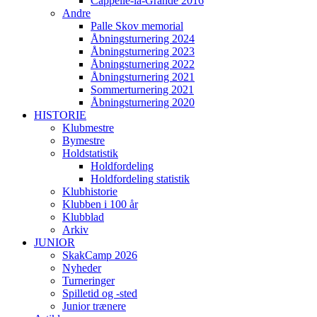
Cappelle-la-Grande 2016
Andre
Palle Skov memorial
Åbningsturnering 2024
Åbningsturnering 2023
Åbningsturnering 2022
Åbningsturnering 2021
Sommerturnering 2021
Åbningsturnering 2020
HISTORIE
Klubmestre
Bymestre
Holdstatistik
Holdfordeling
Holdfordeling statistik
Klubhistorie
Klubben i 100 år
Klubblad
Arkiv
JUNIOR
SkakCamp 2026
Nyheder
Turneringer
Spilletid og -sted
Junior trænere