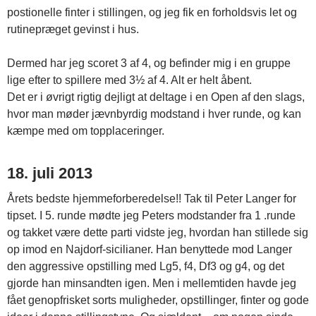
postionelle finter i stillingen, og jeg fik en forholdsvis let og
rutinepræget gevinst i hus.
Dermed har jeg scoret 3 af 4, og befinder mig i en gruppe
lige efter to spillere med 3½ af 4. Alt er helt åbent.
Det er i øvrigt rigtig dejligt at deltage i en Open af den slags,
hvor man møder jævnbyrdig modstand i hver runde, og kan
kæmpe med om topplaceringer.
18. juli 2013
Årets bedste hjemmeforberedelse!! Tak til Peter Langer for
tipset. I 5. runde mødte jeg Peters modstander fra 1 .runde
og takket være dette parti vidste jeg, hvordan han stillede sig
op imod en Najdorf-sicilianer. Han benyttede mod Langer
den aggressive opstilling med Lg5, f4, Df3 og g4, og det
gjorde han minsandten igen. Men i mellemtiden havde jeg
fået genopfrisket sorts muligheder, opstillinger, finter og gode