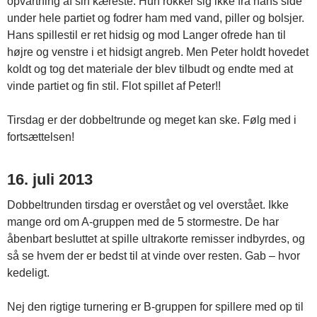
opvartning af sin kæreste. Hun rokker sig ikke fra hans side
under hele partiet og fodrer ham med vand, piller og bolsjer.
Hans spillestil er ret hidsig og mod Langer ofrede han til
højre og venstre i et hidsigt angreb. Men Peter holdt hovedet
koldt og tog det materiale der blev tilbudt og endte med at
vinde partiet og fin stil. Flot spillet af Peter!!
Tirsdag er der dobbeltrunde og meget kan ske. Følg med i
fortsættelsen!
16. juli 2013
Dobbeltrunden tirsdag er overstået og vel overstået. Ikke
mange ord om A-gruppen med de 5 stormestre. De har
åbenbart besluttet at spille ultrakorte remisser indbyrdes, og
så se hvem der er bedst til at vinde over resten. Gab – hvor
kedeligt.
Nej den rigtige turnering er B-gruppen for spillere med op til