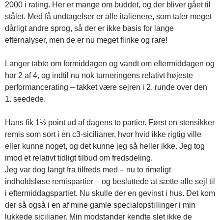
2000 i rating. Her er mange om buddet, og der bliver gået til
stålet. Med få undtagelser er alle italienere, som taler meget
dårligt andre sprog, så der er ikke basis for lange
efternalyser, men de er nu meget flinke og rare!
Langer tabte om formiddagen og vandt om eftermiddagen og
har 2 af 4, og indtil nu nok turneringens relativt højeste
performancerating – takket være sejren i 2. runde over den
1. seedede.
Hans fik 1½ point ud af dagens to partier. Først en stensikker
remis som sort i en c3-sicilianer, hvor hvid ikke rigtig ville
eller kunne noget, og det kunne jeg så heller ikke. Jeg tog
imod et relativt tidligt tilbud om fredsdeling.
Jeg var dog langt fra tilfreds med – nu to rimeligt
indholdsløse remispartier – og besluttede at sætte alle sejl til
i eftermiddagspartiet. Nu skulle der en gevinst i hus. Det kom
der så også i en af mine gamle specialopstillinger i min
lukkede sicilianer. Min modstander kendte slet ikke de