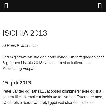
Hop
til
indhold
ISCHIA 2013
Af Hans E. Jacobsen
Lad mig straks afsløre den gode nyhed: Undertegnede vandt
B-gruppen i Ischia 2013 sammen med to italienere –
Messina og Vespa!!
15. juli 2013
Peter Langer og Hans E. Jacobsen kombinerer ferie og skak
på den lille italienske ø Ischia ud for Napoli. Fruerne er med,
så der bliver både vandret, ligget ved stranden, spist en