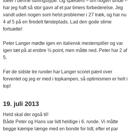
ideer i denne stillingstype. Og sjældent – om nogen sinde –
har jeg haft så stor gavn af et par timers forbederelse. Jeg
vandt uden nogen som helst problemer i 27 træk, og har nu
4 af 5 på en firedelt førsteplads. Lad den gode stime
fortsætte!
Peter Langer mødte igen en italiensk mesterspiller og var
igen tæt på at erobre ½ point, men måtte ned. Peter har 2 af
5.
Før de sidste tre runder har Langer scoret pænt over
forventet og jeg er med i topkampen, så optimismen er helt i
top!
19. juli 2013
Held skal der også til!
Både Peter og Hans var lidt heldige i 6. runde. Vi måtte
begge kæmpe længe med en bonde for lidt, efter et par