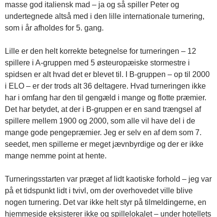
masse god italiensk mad – ja og så spiller Peter og
undertegnede altså med i den lille internationale turnering,
som i år afholdes for 5. gang.
Lille er den helt korrekte betegnelse for turneringen – 12
spillere i A-gruppen med 5 østeuropæiske stormestre i
spidsen er alt hvad det er blevet til. I B-gruppen – op til 2000
i ELO – er der trods alt 36 deltagere. Hvad turneringen ikke
har i omfang har den til gengæld i mange og flotte præmier.
Det har betydet, at der i B-gruppen er en sand trængsel af
spillere mellem 1900 og 2000, som alle vil have del i de
mange gode pengepræmier. Jeg er selv en af dem som 7.
seedet, men spillerne er meget jævnbyrdige og der er ikke
mange nemme point at hente.
Turneringsstarten var præget af lidt kaotiske forhold – jeg var
på et tidspunkt lidt i tvivl, om der overhovedet ville blive
nogen turnering. Det var ikke helt styr på tilmeldingerne, en
hjemmeside eksisterer ikke og spillelokalet – under hotellets