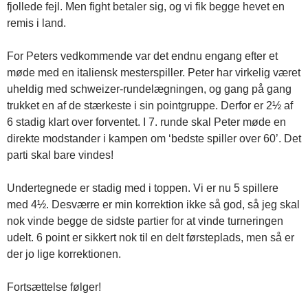
fjollede fejl. Men fight betaler sig, og vi fik begge hevet en
remis i land.
For Peters vedkommende var det endnu engang efter et
møde med en italiensk mesterspiller. Peter har virkelig været
uheldig med schweizer-rundelægningen, og gang på gang
trukket en af de stærkeste i sin pointgruppe. Derfor er 2½ af
6 stadig klart over forventet. I 7. runde skal Peter møde en
direkte modstander i kampen om ‘bedste spiller over 60’. Det
parti skal bare vindes!
Undertegnede er stadig med i toppen. Vi er nu 5 spillere
med 4½. Desværre er min korrektion ikke så god, så jeg skal
nok vinde begge de sidste partier for at vinde turneringen
udelt. 6 point er sikkert nok til en delt førsteplads, men så er
der jo lige korrektionen.
Fortsættelse følger!