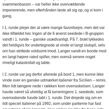
svømmenbassin – var heller ikke overvældende
imponerende, men efterhånden løste alt sig op, og vi kom i
gang.
I 1. runde plejer der at være mange favoritsejre, men det var
ikke tilfældet her. Ingen af de 6 øverst seedede i B-gruppen
vandt i 1. runde – ganske usædvanligt. På 7. bræt lykkedes
det heldigvis for undertegnede at vinde et langt slutspil, selv
om han strittede voldsomt imod. Langer vandt en bonde mod
en langt højere rated spiller, men overså senere noget
rimeligt katastrofalt og tabte.
I 2. runde var jeg derfor allerede på bord 1, men kunne ikke
vinde over en ganske udmærket italiener fra Sicilien – remis.
Men lidt længere nede i rækken kom overraskelsen. Langer
havde været så uheldig at få turneringens 1. seedede, som
overraskende havde tabt i 1. runde. Det drejede sig om en
lidt speciel italiener på 1992, som under partierne har fast