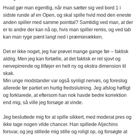
Hvad gør man egentlig, når man sætter sig ved bord 1 i
sidste runde af en Open, og skal spille hvid mod den eneste
anden spiller med samme pointtal? Samtidig ved man, at der
er to andre der kan nå op, hvis man spiller remis, og ved tab
kan man ryge pænt langt ned i præmierækken.
Det er ikke noget, jeg har prøvet mange gange før – faktisk
aldrig. Men jeg kan fortælle, at det faktisk er ret sjovt og
nervepirrende og tilføjer en helt ny og ekstra dimension til
skak.
Min unge modstander var også synligt nervøs, og foreslog
allerede før partiet en hurtig fredsslutning. Jeg afslog høfligt
og forklarede, at eftersom han nok havde bedre korrektion
end mig, så ville jeg forsøge at vinde.
Jeg besluttede mig for at spille sikkert, med moderat pres og
ikke tage nogen vilde chancer. Han spillede Aljechins
forsvar, og jeg stillede mig stille og roligt op, og forsøgte at