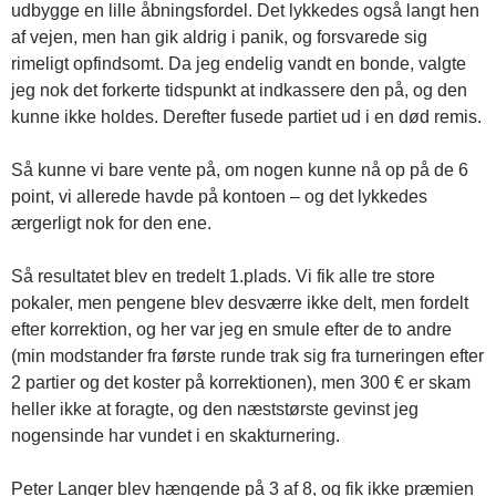
udbygge en lille åbningsfordel. Det lykkedes også langt hen
af vejen, men han gik aldrig i panik, og forsvarede sig
rimeligt opfindsomt. Da jeg endelig vandt en bonde, valgte
jeg nok det forkerte tidspunkt at indkassere den på, og den
kunne ikke holdes. Derefter fusede partiet ud i en død remis.
Så kunne vi bare vente på, om nogen kunne nå op på de 6
point, vi allerede havde på kontoen – og det lykkedes
ærgerligt nok for den ene.
Så resultatet blev en tredelt 1.plads. Vi fik alle tre store
pokaler, men pengene blev desværre ikke delt, men fordelt
efter korrektion, og her var jeg en smule efter de to andre
(min modstander fra første runde trak sig fra turneringen efter
2 partier og det koster på korrektionen), men 300 € er skam
heller ikke at foragte, og den næststørste gevinst jeg
nogensinde har vundet i en skakturnering.
Peter Langer blev hængende på 3 af 8, og fik ikke præmien