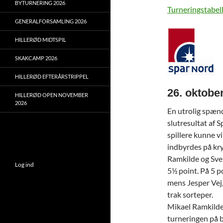
BYTURNERING 2026
Turneringstabel
GENERALFORSAMLING 2026
HILLERØD MIDTSPIL
SKAKCAMP 2026
HILLERØD EFTERÅRSTRIPPEL
26. oktobe
HILLERØD OPEN NOVEMBER
2026
En utrolig spæn
slutresultat af 
spillere kunne v
indbyrdes på kry
Ramkilde og Sve
Log ind
5½ point. På 5 p
mens Jesper Vej
trak sorteper.
Mikael Ramkilde 
turneringen på b