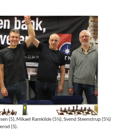
sen (5), Mikael Ramkilde (5½), Svend Steenstrup (5½)
erod (5).