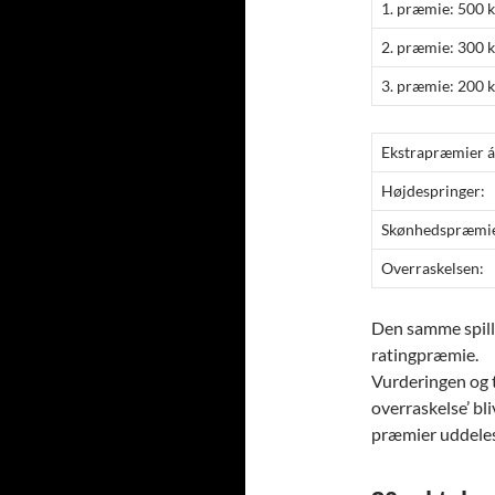
1. præmie: 500 k
2. præmie: 300 k
3. præmie: 200 k
Ekstrapræmier á 
Højdespringer:
Skønhedspræmi
Overraskelsen:
Den samme spill
ratingpræmie.
Vurderingen og t
overraskelse’ bli
præmier uddeles 