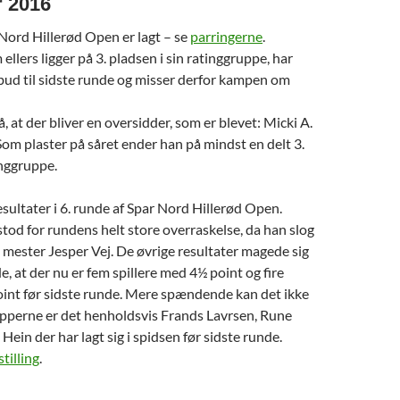
r 2016
 Nord Hillerød Open er lagt – se
parringerne
.
llers ligger på 3. pladsen i sin ratinggruppe, har
bud til sidste runde og misser derfor kampen om
, at der bliver en oversidder, som er blevet: Micki A.
Som plaster på såret ender han på mindst en delt 3.
inggruppe.
ultater i 6. runde af Spar Nord Hillerød Open.
tod for rundens helt store overraskelse, da han slog
mester Jesper Vej. De øvrige resultater magede sig
, at der nu er fem spillere med 4½ point og fire
oint før sidste runde. Mere spændende kan det ikke
rupperne er det henholdsvis Frands Lavrsen, Rune
Hein der har lagt sig i spidsen før sidste runde.
stilling
.