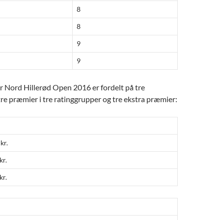
8
8
9
9
r Nord Hillerød Open 2016 er fordelt på tre
e præmier i tre ratinggrupper og tre ekstra præmier:
kr.
kr.
kr.