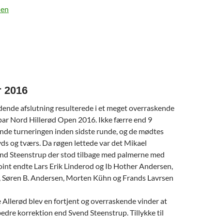
len
r 2016
dende afslutning resulterede i et meget overraskende
Spar Nord Hillerød Open 2016. Ikke færre end 9
inde turneringen inden sidste runde, og de mødtes
ds og tværs. Da røgen lettede var det Mikael
nd Steenstrup der stod tilbage med palmerne med
oint endte Lars Erik Linderod og Ib Hother Andersen,
, Søren B. Andersen, Morten Kühn og Frands Lavrsen
Allerød blev en fortjent og overraskende vinder at
edre korrektion end Svend Steenstrup. Tillykke til