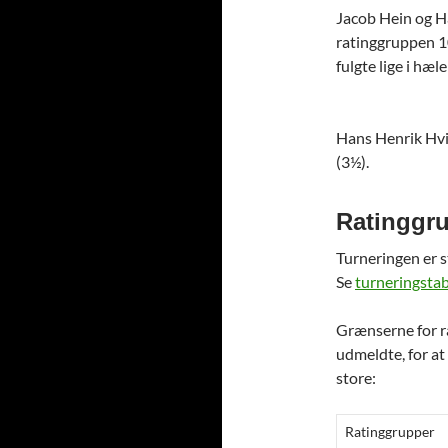
Jacob Hein og Ha
ratinggruppen 1
fulgte lige i hæ
Hans Henrik Hvii
(3½).
Ratinggr
Turneringen er s
Se
turneringstab
Grænserne for ra
udmeldte, for at 
store:
Ratinggrupper