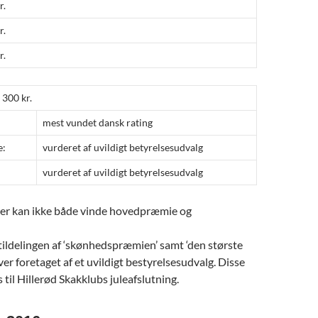
r.
r.
r.
300 kr.
mest vundet dansk rating
e:
vurderet af uvildigt betyrelsesudvalg
vurderet af uvildigt betyrelsesudvalg
er kan ikke både vinde hovedpræmie og
ildelingen af ‘skønhedspræmien’ samt ‘den største
ver foretaget af et uvildigt bestyrelsesudvalg. Disse
til Hillerød Skakklubs juleafslutning.