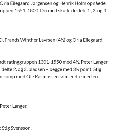
 Orla Eilegaard Jørgensen og Henrik Holm opnåede
gruppen 1551-1800. Dermed skulle de dele 1., 2. og 3.
), Frands Winther Lavrsen (4½) og Orla Eilegaard
ndt ratinggruppen 1301-1550 med 4½. Peter Langer
 delte 2. og 3. pladsen – begge med 3½ point. Stig
sin kamp mod Ole Rasmussen som endte med en
Peter Langer.
 Stig Svensson.