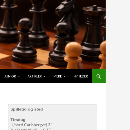
JUNIOR
ARTIKLER
MERE
NYHEDER
Spilletid og sted
Tirsdag
U/nord Carlsbergvej 34
Juniorer: kl. 18 - 19.15