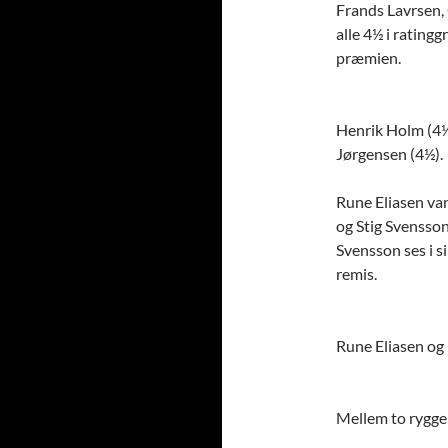
Frands Lavrsen,
alle 4½ i rating
præmien.
Henrik Holm (4½
Jørgensen (4½).
Rune Eliasen va
og Stig Svensson
Svensson ses i 
remis.
Rune Eliasen og 
Mellem to rygge: