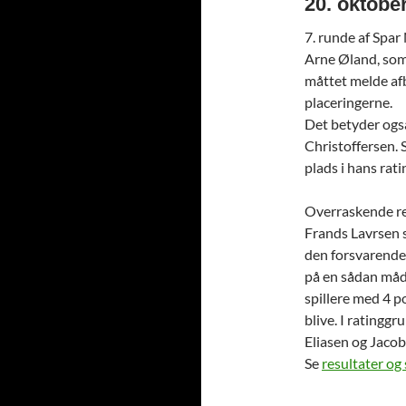
20. oktobe
7. runde af Spar
Arne Øland, som e
måttet melde af
placeringerne.
Det betyder også
Christoffersen. 
plads i hans rat
Overraskende res
Frands Lavrsen s
den forsvarende 
på en sådan måde
spillere med 4 p
blive. I ratingg
Eliasen og Jacob 
Se
resultater og 