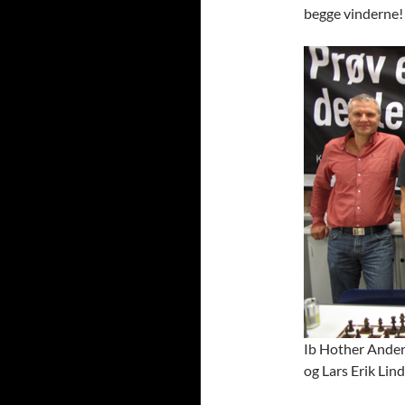
begge vinderne!
Ib Hother Ander
og Lars Erik Lind