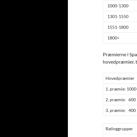
1000-1300
1301-1550
1551-1800
1800<
Præmierne i Spa
hovedpræmier, tr
Hovedpræmier
1. præmie: 1000 
2. præmie: 600 
3. præmie: 400 
Ratinggrupper