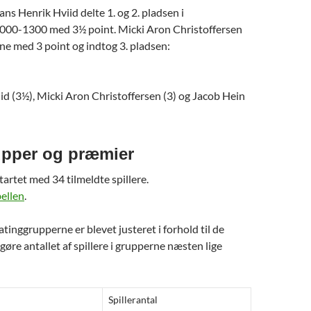
ns Henrik Hviid delte 1. og 2. pladsen i
000-1300 med 3½ point. Micki Aron Christoffersen
lene med 3 point og indtog 3. pladsen:
d (3½), Micki Aron Christoffersen (3) og Jacob Hein
upper og præmier
tartet med 34 tilmeldte spillere.
ellen
.
tinggrupperne er blevet justeret i forhold til de
gøre antallet af spillere i grupperne næsten lige
Spillerantal