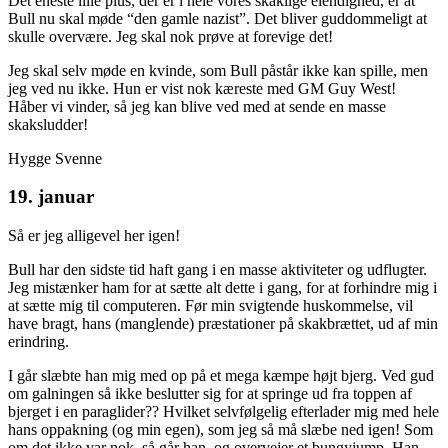
Det eneste lille plus, der er i hele vores skaklige elendighed, er at
Bull nu skal møde “den gamle nazist”. Det bliver guddommeligt at
skulle overvære. Jeg skal nok prøve at forevige det!
Jeg skal selv møde en kvinde, som Bull påstår ikke kan spille, men
jeg ved nu ikke. Hun er vist nok kæreste med GM Guy West!
Håber vi vinder, så jeg kan blive ved med at sende en masse
skaksludder!
Hygge Svenne
19. januar
Så er jeg alligevel her igen!
Bull har den sidste tid haft gang i en masse aktiviteter og udflugter.
Jeg mistænker ham for at sætte alt dette i gang, for at forhindre mig i
at sætte mig til computeren. Før min svigtende huskommelse, vil
have bragt, hans (manglende) præstationer på skakbrættet, ud af min
erindring.
I går slæbte han mig med op på et mega kæmpe højt bjerg. Ved gud
om galningen så ikke beslutter sig for at springe ud fra toppen af
bjerget i en paraglider?? Hvilket selvfølgelig efterlader mig med hele
hans oppakning (og min egen), som jeg så må slæbe ned igen! Som
om det ikke var nok, så går han, og overvejer et bungyjump. Han