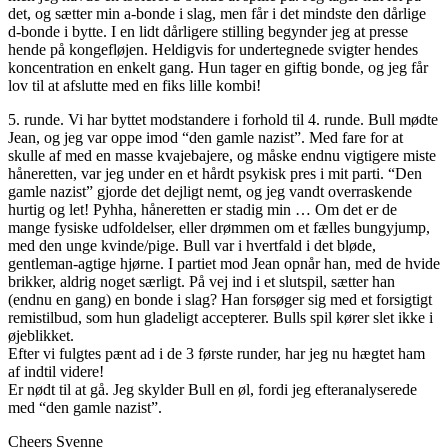
det, og sætter min a-bonde i slag, men får i det mindste den dårlige
d-bonde i bytte. I en lidt dårligere stilling begynder jeg at presse
hende på kongefløjen. Heldigvis for undertegnede svigter hendes
koncentration en enkelt gang. Hun tager en giftig bonde, og jeg får
lov til at afslutte med en fiks lille kombi!
5. runde. Vi har byttet modstandere i forhold til 4. runde. Bull mødte
Jean, og jeg var oppe imod “den gamle nazist”. Med fare for at
skulle af med en masse kvajebajere, og måske endnu vigtigere miste
håneretten, var jeg under en et hårdt psykisk pres i mit parti. “Den
gamle nazist” gjorde det dejligt nemt, og jeg vandt overraskende
hurtig og let! Pyhha, håneretten er stadig min … Om det er de
mange fysiske udfoldelser, eller drømmen om et fælles bungyjump,
med den unge kvinde/pige. Bull var i hvertfald i det bløde,
gentleman-agtige hjørne. I partiet mod Jean opnår han, med de hvide
brikker, aldrig noget særligt. På vej ind i et slutspil, sætter han
(endnu en gang) en bonde i slag? Han forsøger sig med et forsigtigt
remistilbud, som hun gladeligt accepterer. Bulls spil kører slet ikke i
øjeblikket.
Efter vi fulgtes pænt ad i de 3 første runder, har jeg nu hægtet ham
af indtil videre!
Er nødt til at gå. Jeg skylder Bull en øl, fordi jeg efteranalyserede
med “den gamle nazist”.
Cheers Svenne