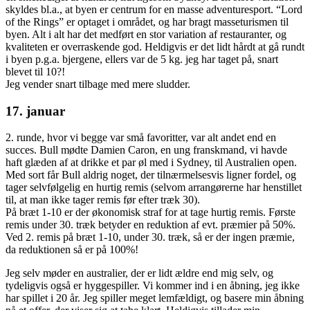
skyldes bl.a., at byen er centrum for en masse adventuresport. “Lord
of the Rings” er optaget i området, og har bragt masseturismen til
byen. Alt i alt har det medført en stor variation af restauranter, og
kvaliteten er overraskende god. Heldigvis er det lidt hårdt at gå rundt
i byen p.g.a. bjergene, ellers var de 5 kg. jeg har taget på, snart
blevet til 10?!
Jeg vender snart tilbage med mere sludder.
17. januar
2. runde, hvor vi begge var små favoritter, var alt andet end en
succes. Bull mødte Damien Caron, en ung franskmand, vi havde
haft glæden af at drikke et par øl med i Sydney, til Australien open.
Med sort får Bull aldrig noget, der tilnærmelsesvis ligner fordel, og
tager selvfølgelig en hurtig remis (selvom arrangørerne har henstillet
til, at man ikke tager remis før efter træk 30).
På bræt 1-10 er der økonomisk straf for at tage hurtig remis. Første
remis under 30. træk betyder en reduktion af evt. præmier på 50%.
Ved 2. remis på bræt 1-10, under 30. træk, så er der ingen præmie,
da reduktionen så er på 100%!
Jeg selv møder en australier, der er lidt ældre end mig selv, og
tydeligvis også er hyggespiller. Vi kommer ind i en åbning, jeg ikke
har spillet i 20 år. Jeg spiller meget lemfældigt, og basere min åbning