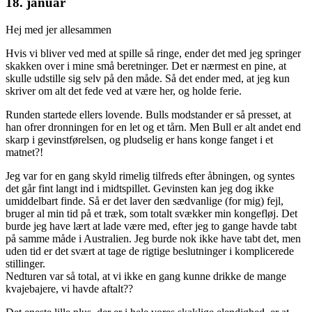
18. januar
Hej med jer allesammen
Hvis vi bliver ved med at spille så ringe, ender det med jeg springer
skakken over i mine små beretninger. Det er nærmest en pine, at
skulle udstille sig selv på den måde. Så det ender med, at jeg kun
skriver om alt det fede ved at være her, og holde ferie.
Runden startede ellers lovende. Bulls modstander er så presset, at
han ofrer dronningen for en let og et tårn. Men Bull er alt andet end
skarp i gevinstførelsen, og pludselig er hans konge fanget i et
matnet?!
Jeg var for en gang skyld rimelig tilfreds efter åbningen, og syntes
det går fint langt ind i midtspillet. Gevinsten kan jeg dog ikke
umiddelbart finde. Så er det laver den sædvanlige (for mig) fejl,
bruger al min tid på et træk, som totalt svækker min kongefløj. Det
burde jeg have lært at lade være med, efter jeg to gange havde tabt
på samme måde i Australien. Jeg burde nok ikke have tabt det, men
uden tid er det svært at tage de rigtige beslutninger i komplicerede
stillinger.
Nedturen var så total, at vi ikke en gang kunne drikke de mange
kvajebajere, vi havde aftalt??