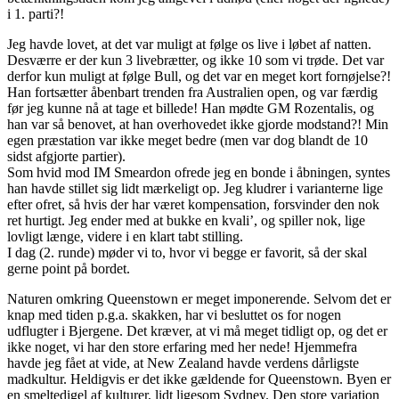
i 1. parti?!
Jeg havde lovet, at det var muligt at følge os live i løbet af natten.
Desværre er der kun 3 livebrætter, og ikke 10 som vi trøde. Det var
derfor kun muligt at følge Bull, og det var en meget kort fornøjelse?!
Han fortsætter åbenbart trenden fra Australien open, og var færdig
før jeg kunne nå at tage et billede! Han mødte GM Rozentalis, og
han var så benovet, at han overhovedet ikke gjorde modstand?! Min
egen præstation var ikke meget bedre (men var dog blandt de 10
sidst afgjorte partier).
Som hvid mod IM Smeardon ofrede jeg en bonde i åbningen, syntes
han havde stillet sig lidt mærkeligt op. Jeg kludrer i varianterne lige
efter ofret, så hvis der har været kompensation, forsvinder den nok
ret hurtigt. Jeg ender med at bukke en kvali’, og spiller nok, lige
lovligt længe, videre i en klart tabt stilling.
I dag (2. runde) møder vi to, hvor vi begge er favorit, så der skal
gerne point på bordet.
Naturen omkring Queenstown er meget imponerende. Selvom det er
knap med tiden p.g.a. skakken, har vi besluttet os for nogen
udflugter i Bjergene. Det kræver, at vi må meget tidligt op, og det er
ikke noget, vi har den store erfaring med her nede! Hjemmefra
havde jeg fået at vide, at New Zealand havde verdens dårligste
madkultur. Heldigvis er det ikke gældende for Queenstown. Byen er
en smeltedigel af kulturer, lidt ligesom Sydney. Den store variation