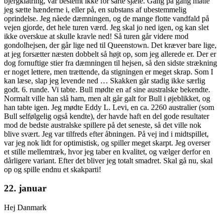
bjergklatring, var bestemt ikke for sarte sjæle. Gang på gang måtte
jeg sætte hænderne i, eller på, en substans af ubestemmelig
oprindelse. Jeg nåede dæmningen, og de mange flotte vandfald på
vejen gjorde, det hele turen værd. Jeg skal jo ned igen, og kan slet
ikke overskue at skulle kravle ned! Så turen går videre mod
gondolhejsen, der går lige ned til Queenstown. Det kræver bare lige,
at jeg forsætter næsten dobbelt så højt op, som jeg allerede er. Der er
dog fornuftige stier fra dæmningen til hejsen, så den sidste strækning
er noget lettere, men trættende, da stigningen er meget skrap. Som I
kan læse, slap jeg levende ned … Skakken går stadig ikke særlig
godt. 6. runde. Vi tabte. Bull mødte en af sine australske bekendte.
Normalt ville han slå ham, men alt går galt for Bull i øjeblikket, og
han tabte igen. Jeg mødte Eddy L. Levi, en ca. 2260 australier (som
Bull selfølgelig også kendte), der havde haft en del gode resultater
mod de bedste australske spillere på det seneste, så det ville nok
blive svært. Jeg var tilfreds efter åbningen. På vej ind i midtspillet,
var jeg nok lidt for optimistisk, og spiller meget skarpt. Jeg overser
et stille mellemtræk, hvor jeg taber en kvalitet, og vælger derfor en
dårligere variant. Efter det bliver jeg totalt smadret. Skal gå nu, skal
op og spille endnu et skakparti!
22. januar
Hej Danmark