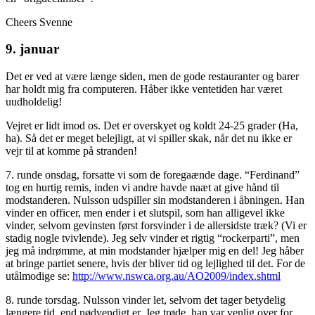
Cheers Svenne
9. januar
Det er ved at være længe siden, men de gode restauranter og barer
har holdt mig fra computeren. Håber ikke ventetiden har været
uudholdelig!
Vejret er lidt imod os. Det er overskyet og koldt 24-25 grader (Ha,
ha). Så det er meget belejligt, at vi spiller skak, når det nu ikke er
vejr til at komme på stranden!
7. runde onsdag, forsatte vi som de foregaænde dage. “Ferdinand”
tog en hurtig remis, inden vi andre havde naæt at give hånd til
modstanderen. Nulsson udspiller sin modstanderen i åbningen. Han
vinder en officer, men ender i et slutspil, som han alligevel ikke
vinder, selvom gevinsten først forsvinder i de allersidste træk? (Vi er
stadig nogle tvivlende). Jeg selv vinder et rigtig “rockerparti”, men
jeg må indrømme, at min modstander hjælper mig en del! Jeg håber
at bringe partiet senere, hvis der bliver tid og lejlighed til det. For de
utålmodige se:
http://www.nswca.org.au/AO2009/index.shtml
8. runde torsdag. Nulsson vinder let, selvom det tager betydelig
længere tid, end nødvendigt er. Jeg trøde, han var venlig over for