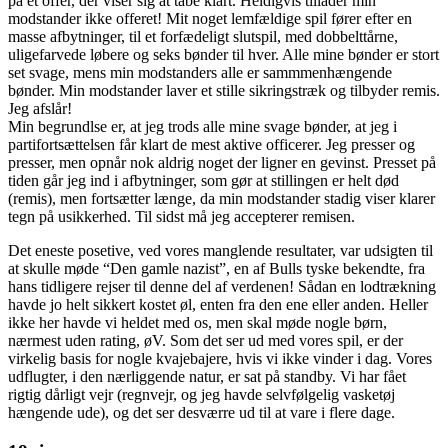
på et offer, der viser sig at tabe klart. Heldigvis tillader min
modstander ikke offeret! Mit noget lemfældige spil fører efter en
masse afbytninger, til et forfædeligt slutspil, med dobbelttårne,
uligefarvede løbere og seks bønder til hver. Alle mine bønder er stort
set svage, mens min modstanders alle er sammmenhængende
bønder. Min modstander laver et stille sikringstræk og tilbyder remis.
Jeg afslår!
Min begrundlse er, at jeg trods alle mine svage bønder, at jeg i
partifortsættelsen får klart de mest aktive officerer. Jeg presser og
presser, men opnår nok aldrig noget der ligner en gevinst. Presset på
tiden går jeg ind i afbytninger, som gør at stillingen er helt død
(remis), men fortsætter længe, da min modstander stadig viser klarer
tegn på usikkerhed. Til sidst må jeg accepterer remisen.
Det eneste posetive, ved vores manglende resultater, var udsigten til
at skulle møde “Den gamle nazist”, en af Bulls tyske bekendte, fra
hans tidligere rejser til denne del af verdenen! Sådan en lodtrækning
havde jo helt sikkert kostet øl, enten fra den ene eller anden. Heller
ikke her havde vi heldet med os, men skal møde nogle børn,
nærmest uden rating, øV. Som det ser ud med vores spil, er der
virkelig basis for nogle kvajebajere, hvis vi ikke vinder i dag. Vores
udflugter, i den nærliggende natur, er sat på standby. Vi har fået
rigtig dårligt vejr (regnvejr, og jeg havde selvfølgelig vasketøj
hængende ude), og det ser desværre ud til at vare i flere dage.