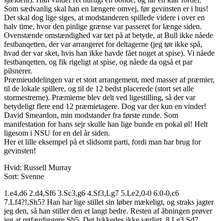
Som sædvanlig skal han en længere omvej, før gevinsten er i hus!
Det skal dog lige siges, at modstanderen spillede videre i over en
halv time, hvor den pinlige grænse var passeret for længe siden.
Ovenstænde omstændighed var tæt på at betyde, at Bull ikke nåede
festbanqetten, der var arrangeret for deltagerne (jeg tør ikke spå,
hvad der var sket, hvis han ikke havde fået noget at spise). Vi nåede
festbanqetten, og fik rigeligt at spise, og nåede da også et par
pilsnerer.
Præmieuddelingen var et stort arrangement, med masser af præmier,
til de lokale spillere, og til de 12 bedst placerede (stort set alle
stormestrerne). Præmierne blev delt ved ligestilling, så der var
betydeligt flere end 12 præmietagere. Dog var der kun en vinder!
David Smeardon, min modstander fra første runde. Som
manifestation for hans sejr skulle han lige bunde en pokal øl! Helt
ligesom i NSU for en del år siden.
Her et lille eksempel på et slidsomt parti, fordi man har brug for
gevinsten!
Hvid: Russell Murray
Sort: Svenne
1.e4,d6 2.d4,Sf6 3.Sc3,g6 4.Sf3,Lg7 5.Le2,0-0 6.0-0,c6
7.Lf4?!,Sh5? Han har lige stillet sin løber mækeligt, og straks jagter
jeg den, så han stiller den et langt bedre. Resten af åbningen prøver
jeg at retfærdiggøre Sh5. Det lykkedes ikke særligt. 8.Le3,Sd7