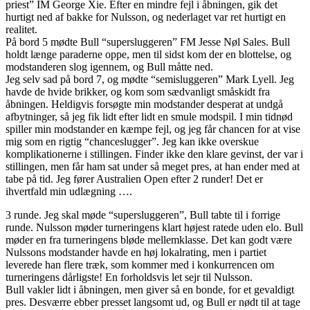
priest” IM George Xie. Efter en mindre fejl i åbningen, gik det
hurtigt ned af bakke for Nulsson, og nederlaget var ret hurtigt en
realitet.
På bord 5 mødte Bull “supersluggeren” FM Jesse Nøl Sales. Bull
holdt længe paraderne oppe, men til sidst kom der en blottelse, og
modstanderen slog igennem, og Bull måtte ned.
Jeg selv sad på bord 7, og mødte “semisluggeren” Mark Lyell. Jeg
havde de hvide brikker, og kom som sædvanligt småskidt fra
åbningen. Heldigvis forsøgte min modstander desperat at undgå
afbytninger, så jeg fik lidt efter lidt en smule modspil. I min tidnød
spiller min modstander en kæmpe fejl, og jeg får chancen for at vise
mig som en rigtig “chanceslugger”. Jeg kan ikke overskue
komplikationerne i stillingen. Finder ikke den klare gevinst, der var i
stillingen, men får ham sat under så meget pres, at han ender med at
tabe på tid. Jeg fører Australien Open efter 2 runder! Det er
ihvertfald min udlægning ….
3 runde. Jeg skal møde “supersluggeren”, Bull tabte til i forrige
runde. Nulsson møder turneringens klart højest ratede uden elo. Bull
møder en fra turneringens bløde mellemklasse. Det kan godt være
Nulssons modstander havde en høj lokalrating, men i partiet
leverede han flere træk, som kommer med i konkurrencen om
turneringens dårligste! En forholdsvis let sejr til Nulsson.
Bull vakler lidt i åbningen, men giver så en bonde, for et gevaldigt
pres. Desværre ebber presset langsomt ud, og Bull er nødt til at tage