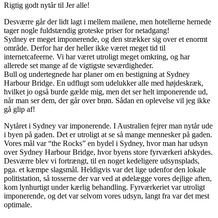
Rigtig godt nytår til Jer alle!
Desværre går der lidt lagt i mellem mailene, men hotellerne hernede
tager nogle fuldstændig groteske priser for netadgang!
Sydney er meget imponerende, og den strækker sig over et enormt
område. Derfor har der heller ikke været meget tid til
internetcafeerne. Vi har været utroligt meget omkring, og har
allerede set mange af de vigtigste seværdigheder.
Bull og undertegnede har planer om en bestigning at Sydney
Harbour Bridge. En udflugt som udelukker alle med højdeskræk,
hvilket jo også burde gælde mig, men det ser helt imponerende ud,
når man ser dem, der går over brøn. Sådan en oplevelse vil jeg ikke
gå glip af!
Nytåret i Sydney var imponerende. I Australien fejrer man nytår ude
i byen på gaden. Det er utroligt at se så mange mennesker på gaden.
Vores mål var “the Rocks” en bydel i Sydney, hvor man har udsyn
over Sydney Harbour Bridge, hvor byens store fyrværkeri afskydes.
Desværre blev vi fortrængt, til en noget kedeligere udsynsplads,
pga. et kæmpe slagsmål. Heldigvis var det lige udenfor den lokale
politistation, så tosserne der var ved at ødelægge vores dejlige aften,
kom lynhurtigt under kærlig behandling. Fyrværkeriet var utroligt
imponerende, og det var selvom vores udsyn, langt fra var det mest
optimale.