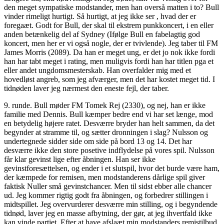
den meget sympatiske modstander, men han overså matten i to? Bull
vinder rimeligt hurtigt. Så hurtigt, at jeg ikke ser , hvad der er
foregaæt. Godt for Bull, der skal til ekstrem punkkoncert, i en eller
anden betænkelig del af Sydney (Ifølge Bull en fabelagtig god
koncert, men her er vi også nogle, der er tvivlende). Jeg taber til FM
James Morris (2089). Da han er meget ung, er det jo nok ikke fordi
han har tabt meget i rating, men muligvis fordi han har titlen pga et
eller andet ungdomsmesterskab. Han overfalder mig med et
hovedløst angreb, som jeg afværger, men det har kostet meget tid. I
tidnøden laver jeg nærmest den eneste fejl, der taber.
9. runde. Bull møder FM Tomek Rej (2330), og nej, han er ikke
familie med Dennis. Bull kæmper bedre end vi har set længe, mod
en betydelig højere ratet. Desværre bryder han helt sammen, da det
begynder at stramme til, og sætter dronningen i slag? Nulsson og
undertegnede sidder side om side på bord 13 og 14. Det har
desværre ikke den store posetive indflydelse på vores spil. Nulsson
får klar gevinst lige efter åbningen. Han ser ikke
gevinstforesættelsen, og ender i et slutspil, hvor det burde være ham,
der kæmpede for remisen, men modstanderens dårlige spil giver
faktisk Nuller små gevinstchancer. Men til sidst ebber alle chancer
ud. Jeg kommer rigtig godt fra åbningen, og forbedrer stillingen i
midtspillet. Jeg overvurderer desværre min stilling, og i begyndende
tidnød, laver jeg en masse afbytning, der gør, at jeg ihvertfald ikke
kan vinde partiet. Efter at have afslaæt min modstanders remistilbud,