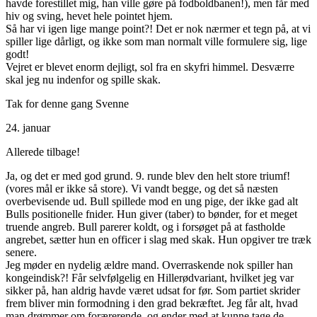
havde forestillet mig, han ville gøre på fodboldbanen!), men får med
hiv og sving, hevet hele pointet hjem.
Så har vi igen lige mange point?! Det er nok nærmer et tegn på, at vi
spiller lige dårligt, og ikke som man normalt ville formulere sig, lige
godt!
Vejret er blevet enorm dejligt, sol fra en skyfri himmel. Desværre
skal jeg nu indenfor og spille skak.
Tak for denne gang Svenne
24. januar
Allerede tilbage!
Ja, og det er med god grund. 9. runde blev den helt store triumf!
(vores mål er ikke så store). Vi vandt begge, og det så næsten
overbevisende ud. Bull spillede mod en ung pige, der ikke gad alt
Bulls positionelle fnider. Hun giver (taber) to bønder, for et meget
truende angreb. Bull parerer koldt, og i forsøget på at fastholde
angrebet, sætter hun en officer i slag med skak. Hun opgiver tre træk
senere.
Jeg møder en nydelig ældre mand. Overraskende nok spiller han
kongeindisk?! Får selvfølgelig en Hillerødvariant, hvilket jeg var
sikker på, han aldrig havde været udsat for før. Som partiet skrider
frem bliver min formodning i den grad bekræftet. Jeg får alt, hvad
man drømmer om forærerende, og ender med at kunne tage de