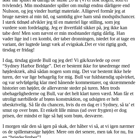
tvivlende). Min modstander spiller om muligt endnu dårligere end
Nulsson, og jeg vinder hurtigt materiale. Alligevel formår jeg at
bruge næsten al min tid, og samtidig give ham små modspilschancer.
I stærk tidnød afvikler jeg til en materiel lige stilling, som jeg
vurdere som fordelagtig. Jeg er ihvertfald sikker på, jeg ikke kan
tabe den! Men som nævnt er min modstander rigtig dårlig. Han
vader lige ind i en kombi, der taber dronningen, istedet for at tage en
variant, der lugtede langt væk af evigskak.Det er vist rigtig godt,
tirsdag er fridag!
I dag, tirsdag gjorde Bull og jeg det! Vi gik/kravlede op over
“Sydney Harbor Bridge”. Det er bestemt ikke for tøsedrenge med
højdeskræk, altså sådan nogen som mig. Det var bestemt ikke hele
turen, der var lige behagelig for mig. Bull var fuldstændig upåvirket,
og var selvfølgelig klar med hånende kommentarer, og skræmmende
historier om højder, de allerværste steder på turen. Men trods
ubehagelighederne og Bull, var det helt klart turen værd. Man får et
utroligt nærbillede af brøns konstruktion, og udsigten er helt
ubeskrivelig. Så får du chancen, hvis du en dag er i Sydney, så ta’ et
smut op over brøn. Et enkelt lille minus (ud over frygten) er dog
prisen, der mindst er lige så høj som brøn, desværre.
I morgen står den så igen på skak, der håber vi så, at vi igen nærmer
os de spillemæssige højder. Mere om det senere, men tak for nu, fra
en “brigdeclimber”!