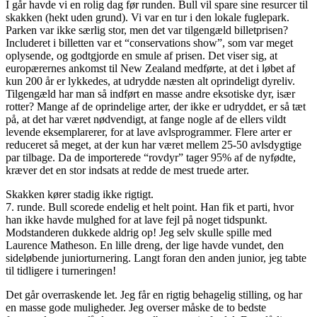
I går havde vi en rolig dag før runden. Bull vil spare sine resurcer til
skakken (hekt uden grund). Vi var en tur i den lokale fuglepark.
Parken var ikke særlig stor, men det var tilgengæld billetprisen?
Includeret i billetten var et “conservations show”, som var meget
oplysende, og godtgjorde en smule af prisen. Det viser sig, at
europærernes ankomst til New Zealand medførte, at det i løbet af
kun 200 år er lykkedes, at udrydde næsten alt oprindeligt dyreliv.
Tilgengæld har man så indført en masse andre eksotiske dyr, især
rotter? Mange af de oprindelige arter, der ikke er udryddet, er så tæt
på, at det har været nødvendigt, at fange nogle af de ellers vildt
levende eksemplarerer, for at lave avlsprogrammer. Flere arter er
reduceret så meget, at der kun har været mellem 25-50 avlsdygtige
par tilbage. Da de importerede “rovdyr” tager 95% af de nyfødte,
kræver det en stor indsats at redde de mest truede arter.
Skakken kører stadig ikke rigtigt.
7. runde. Bull scorede endelig et helt point. Han fik et parti, hvor
han ikke havde mulghed for at lave fejl på noget tidspunkt.
Modstanderen dukkede aldrig op! Jeg selv skulle spille med
Laurence Matheson. En lille dreng, der lige havde vundet, den
sideløbende juniorturnering. Langt foran den anden junior, jeg tabte
til tidligere i turneringen!
Det går overraskende let. Jeg får en rigtig behagelig stilling, og har
en masse gode muligheder. Jeg overser måske de to bedste