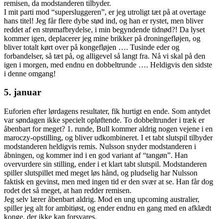
remisen, da modstanderen tilbyder.
I mit parti mod “supersluggeren”, er jeg utroligt tæt på at overtage
hans titel! Jeg får flere dybe stød ind, og han er rystet, men bliver
reddet af en strømafbrydelse, i min begyndende tidnød?! Da lyset
kommer igen, deplacerer jeg mine brikker på droningefløjen, og
bliver totalt kørt over på kongefløjen …. Tusinde eder og
forbandelser, så tæt på, og alligevel så langt fra. Nå vi skal på den
igen i morgen, med endnu en dobbeltrunde …. Heldigvis den sidste
i denne omgang!
5. januar
Euforien efter lørdagens resultater, fik hurtigt en ende. Som antydet
var søndagen ikke specielt opløftende. To dobbeltrunder i træk er
åbenbart for meget? 1. runde, Bull kommer aldrig nogen vejene i en
maroczy-opstilling, og bliver udkombineret. I et tabt slutspil tilbyder
modstanderen heldigvis remis. Nulsson snyder modstanderen i
åbningen, og kommer ind i en god variant af “tangøn”. Han
overvurdere sin stilling, ender i et klart tabt slutspil. Modstanderen
spiller slutspillet med meget løs hånd, og pludselig har Nulsson
faktisk en gevinst, men med ingen tid er den svær at se. Han får dog
rodet det så meget, at han redder remisen.
Jeg selv lærer åbenbart aldrig. Mod en ung upcoming australier,
spiller jeg alt for ambitiøst, og ender endnu en gang med en afklædt
konge, der ikke kan forsvares.