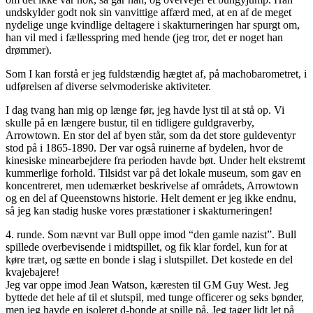
undskylder godt nok sin vanvittige affærd med, at en af de meget
nydelige unge kvindlige deltagere i skakturneringen har spurgt om,
han vil med i fællesspring med hende (jeg tror, det er noget han
drømmer).
Som I kan forstå er jeg fuldstændig hægtet af, på machobarometret, i
udførelsen af diverse selvmoderiske aktiviteter.
I dag tvang han mig op længe før, jeg havde lyst til at stå op. Vi
skulle på en længere bustur, til en tidligere guldgraverby,
Arrowtown. En stor del af byen står, som da det store guldeventyr
stod på i 1865-1890. Der var også ruinerne af bydelen, hvor de
kinesiske minearbejdere fra perioden havde bøt. Under helt ekstremt
kummerlige forhold. Tilsidst var på det lokale museum, som gav en
koncentreret, men udemærket beskrivelse af områdets, Arrowtown
og en del af Queenstowns historie. Helt dement er jeg ikke endnu,
så jeg kan stadig huske vores præstationer i skakturneringen!
4. runde. Som nævnt var Bull oppe imod “den gamle nazist”. Bull
spillede overbevisende i midtspillet, og fik klar fordel, kun for at
køre træt, og sætte en bonde i slag i slutspillet. Det kostede en del
kvajebajere!
Jeg var oppe imod Jean Watson, kæresten til GM Guy West. Jeg
byttede det hele af til et slutspil, med tunge officerer og seks bønder,
men jeg havde en isoleret d-bonde at spille på. Jeg tager lidt let på