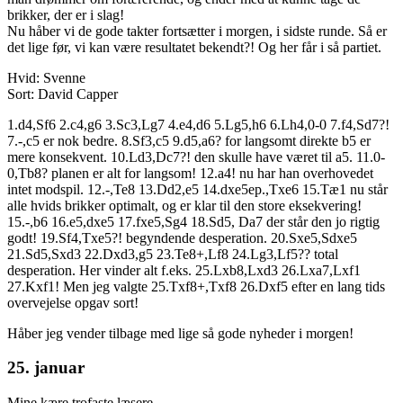
brikker, der er i slag!
Nu håber vi de gode takter fortsætter i morgen, i sidste runde. Så er
det lige før, vi kan være resultatet bekendt?! Og her får i så partiet.
Hvid: Svenne
Sort: David Capper
1.d4,Sf6 2.c4,g6 3.Sc3,Lg7 4.e4,d6 5.Lg5,h6 6.Lh4,0-0 7.f4,Sd7?!
7.-,c5 er nok bedre. 8.Sf3,c5 9.d5,a6? for langsomt direkte b5 er
mere konsekvent. 10.Ld3,Dc7?! den skulle have været til a5. 11.0-
0,Tb8? planen er alt for langsom! 12.a4! nu har han overhovedet
intet modspil. 12.-,Te8 13.Dd2,e5 14.dxe5ep.,Txe6 15.Tæ1 nu står
alle hvids brikker optimalt, og er klar til den store eksekvering!
15.-,b6 16.e5,dxe5 17.fxe5,Sg4 18.Sd5, Da7 der står den jo rigtig
godt! 19.Sf4,Txe5?! begyndende desperation. 20.Sxe5,Sdxe5
21.Sd5,Sxd3 22.Dxd3,g5 23.Te8+,Lf8 24.Lg3,Lf5?? total
desperation. Her vinder alt f.eks. 25.Lxb8,Lxd3 26.Lxa7,Lxf1
27.Kxf1! Men jeg valgte 25.Txf8+,Txf8 26.Dxf5 efter en lang tids
overvejelse opgav sort!
Håber jeg vender tilbage med lige så gode nyheder i morgen!
25. januar
Mine kære trofaste læsere