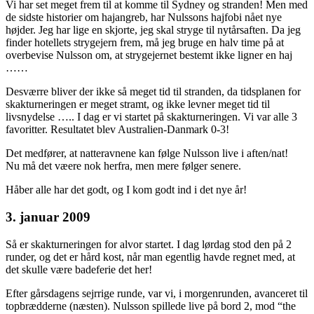
Vi har set meget frem til at komme til Sydney og stranden! Men med
de sidste historier om hajangreb, har Nulssons hajfobi nået nye
højder. Jeg har lige en skjorte, jeg skal stryge til nytårsaften. Da jeg
finder hotellets strygejern frem, må jeg bruge en halv time på at
overbevise Nulsson om, at strygejernet bestemt ikke ligner en haj
……
Desværre bliver der ikke så meget tid til stranden, da tidsplanen for
skakturneringen er meget stramt, og ikke levner meget tid til
livsnydelse ….. I dag er vi startet på skakturneringen. Vi var alle 3
favoritter. Resultatet blev Australien-Danmark 0-3!
Det medfører, at natteravnene kan følge Nulsson live i aften/nat!
Nu må det væere nok herfra, men mere følger senere.
Håber alle har det godt, og I kom godt ind i det nye år!
3. januar 2009
Så er skakturneringen for alvor startet. I dag lørdag stod den på 2
runder, og det er hård kost, når man egentlig havde regnet med, at
det skulle være badeferie det her!
Efter gårsdagens sejrrige runde, var vi, i morgenrunden, avanceret til
topbrædderne (næsten). Nulsson spillede live på bord 2, mod “the