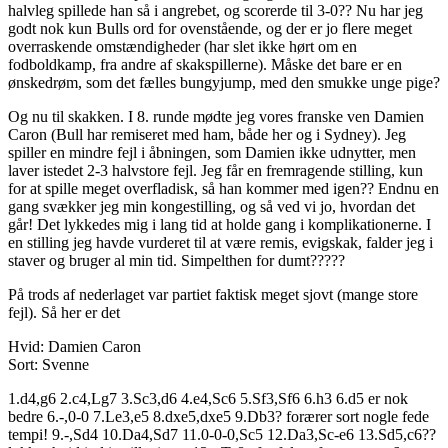
halvleg spillede han så i angrebet, og scorerde til 3-0?? Nu har jeg
godt nok kun Bulls ord for ovenstående, og der er jo flere meget
overraskende omstændigheder (har slet ikke hørt om en
fodboldkamp, fra andre af skakspillerne). Måske det bare er en
ønskedrøm, som det fælles bungyjump, med den smukke unge pige?
Og nu til skakken. I 8. runde mødte jeg vores franske ven Damien
Caron (Bull har remiseret med ham, både her og i Sydney). Jeg
spiller en mindre fejl i åbningen, som Damien ikke udnytter, men
laver istedet 2-3 halvstore fejl. Jeg får en fremragende stilling, kun
for at spille meget overfladisk, så han kommer med igen?? Endnu en
gang svækker jeg min kongestilling, og så ved vi jo, hvordan det
går! Det lykkedes mig i lang tid at holde gang i komplikationerne. I
en stilling jeg havde vurderet til at være remis, evigskak, falder jeg i
staver og bruger al min tid. Simpelthen for dumt?????
På trods af nederlaget var partiet faktisk meget sjovt (mange store
fejl). Så her er det
Hvid: Damien Caron
Sort: Svenne
1.d4,g6 2.c4,Lg7 3.Sc3,d6 4.e4,Sc6 5.Sf3,Sf6 6.h3 6.d5 er nok
bedre 6.-,0-0 7.Le3,e5 8.dxe5,dxe5 9.Db3? forærer sort nogle fede
tempi! 9.-,Sd4 10.Da4,Sd7 11.0-0-0,Sc5 12.Da3,Sc-e6 13.Sd5,c6??