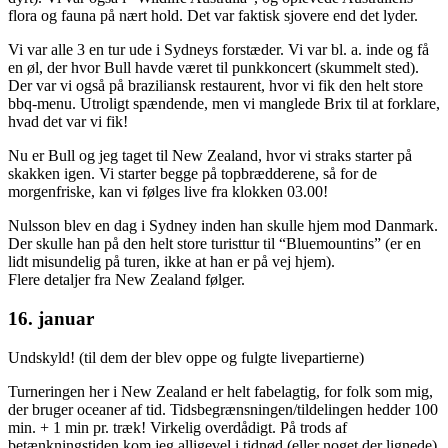
flora og fauna på nært hold. Det var faktisk sjovere end det lyder.
Vi var alle 3 en tur ude i Sydneys forstæder. Vi var bl. a. inde og få
en øl, der hvor Bull havde været til punkkoncert (skummelt sted).
Der var vi også på braziliansk restaurent, hvor vi fik den helt store
bbq-menu. Utroligt spændende, men vi manglede Brix til at forklare,
hvad det var vi fik!
Nu er Bull og jeg taget til New Zealand, hvor vi straks starter på
skakken igen. Vi starter begge på topbrædderene, så for de
morgenfriske, kan vi følges live fra klokken 03.00!
Nulsson blev en dag i Sydney inden han skulle hjem mod Danmark.
Der skulle han på den helt store turisttur til “Bluemountins” (er en
lidt misundelig på turen, ikke at han er på vej hjem).
Flere detaljer fra New Zealand følger.
16. januar
Undskyld! (til dem der blev oppe og fulgte livepartierne)
Turneringen her i New Zealand er helt fabelagtig, for folk som mig,
der bruger oceaner af tid. Tidsbegrænsningen/tildelingen hedder 100
min. + 1 min pr. træk! Virkelig overdådigt. På trods af
betænkningstiden kom jeg alligevel i tidnød (eller noget der lignede)