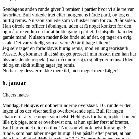
Søndagens anden runde giver 3 remiser, i partier hvor vi alle tre var
favoritter. Bull virkede træt efter morgenens hårde parti, og tog en
hurtig remis. Nulsson spillede som vi husker ham for ca. 20 år siden.
Han ofrede en officer i åbningen, uden at få noget konkret for den,
og må ofre endnu en for at holde gang i partiet. I slutspillet kan den
gamle mand, Nulsson møder ikke finde ud af det, og tager en evig
skak. Det var virkelig som at være 20 år tilbage i tiden!
Jeg selv tager en forholdsvis hurtig remis, mod en ung teoristærk
Aussie. Jeg kommer til at stå meget presset i min russer, men han har
tilsyneladende respekt (man må undre sig), og tilbyder remis. Uden
tid og en skidt stilling tager jeg remis.
Nu har jeg desværre ikke mere tid, men meget mere følger!
6. januar
Cheers mates
Mandag, heldigvis er dobbeltrunderne overstaæt. I 6. runde er der
ingen af os der viser særligt overbevisende spil. Bull får ingen
chance for at vise noget som helst. Heldigvis for ham, møder han en
lille tyk pige, som er overbevist om, at hun spiller først af brættet.
Bull har vundet efter en time! Nulsson vil nok helst fortrænge 6.
runde, som han taber meget hurtigt. Han påstår efter partiet, at han
ikke har spillet så dårligt de sidste 20 år (Vi er nok nogen, som er