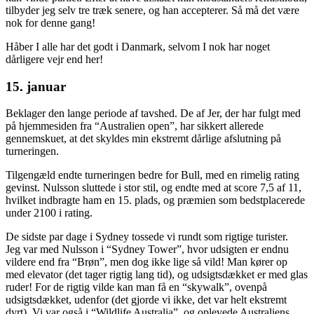
tilbyder jeg selv tre træk senere, og han accepterer. Så må det være
nok for denne gang!
Håber I alle har det godt i Danmark, selvom I nok har noget
dårligere vejr end her!
15. januar
Beklager den lange periode af tavshed. De af Jer, der har fulgt med
på hjemmesiden fra “Australien open”, har sikkert allerede
gennemskuet, at det skyldes min ekstremt dårlige afslutning på
turneringen.
Tilgengæld endte turneringen bedre for Bull, med en rimelig rating
gevinst. Nulsson sluttede i stor stil, og endte med at score 7,5 af 11,
hvilket indbragte ham en 15. plads, og præmien som bedstplacerede
under 2100 i rating.
De sidste par dage i Sydney tossede vi rundt som rigtige turister.
Jeg var med Nulsson i “Sydney Tower”, hvor udsigten er endnu
vildere end fra “Brøn”, men dog ikke lige så vild! Man kører op
med elevator (det tager rigtig lang tid), og udsigtsdækket er med glas
ruder! For de rigtig vilde kan man få en “skywalk”, ovenpå
udsigtsdækket, udenfor (det gjorde vi ikke, det var helt ekstremt
dyrt). Vi var også i “Wildlife Australia”, og oplevede Australiens