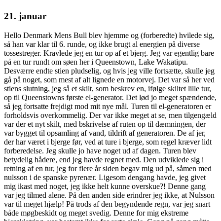
21. januar
Hello Denmark Mens Bull blev hjemme og (forberedte) hvilede sig,
så han var klar til 6. runde, og ikke brugt al energien på diverse
tossestreger. Kravlede jeg en tur op af et bjerg. Jeg var egentlig bare
på en tur rundt om søen her i Queenstown, Lake Wakatipu.
Desværre endte stien pludselig, og hvis jeg ville fortsætte, skulle jeg
gå på noget, som mest af alt lignede en motorvej. Det var så her ved
stiens slutning, jeg så et skilt, som beskrev en, ifølge skiltet lille tur,
op til Queenstowns første el-generator. Det lød jo meget spændende,
så jeg fortsatte frejdigt mod mit nye mål. Turen til el-generatoren er
forholdsvis overkommelig. Der var ikke meget at se, men tilgengæld
var der et nyt skilt, med bskrivelse af ruten op til dæmningen, der
var bygget til opsamling af vand, tildrift af generatoren. De af jer,
der har været i bjerge før, ved at ture i bjerge, som regel kræver lidt
forberedelse. Jeg skulle jo have noget ud af dagen. Turen blev
betydelig hådere, end jeg havde regnet med. Den udviklede sig i
retning af en tur, jeg for flere år siden begav mig ud på, såmen med
nulsson i de spanske pyrenær. Ligesom dengang havde, jeg givet
mig ikast med noget, jeg ikke helt kunne overskue?! Denne gang
var jeg tilmed alene. På den anden side erindrer jeg ikke, at Nulsson
var til meget hjælp! På trods af den begyndende regn, var jeg snart
både møgbeskidt og meget svedig. Denne for mig ekstreme