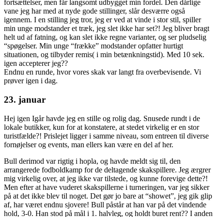
fortsættelser, men får langsomt udbygget min fordel. Den dårlige
vane jeg har med at nyde gode stillinger, slår desværre også
igennem. I en stilling jeg tror, jeg er ved at vinde i stor stil, spiller
min unge modstander et træk, jeg slet ikke har set?! Jeg bliver bragt
helt ud af fatning, og kan slet ikke regne varianter, og ser pludselig
“spøgelser. Min unge “frække” modstander opfatter hurtigt
situationen, og tilbyder remis( i min betænkningstid). Med 10 sek.
igen accepterer jeg??
Endnu en runde, hvor vores skak var langt fra overbevisende. Vi
prøver igen i dag.
23. januar
Hej igen Igår havde jeg en stille og rolig dag. Snusede rundt i de
lokale butikker, kun for at konstatere, at stedet virkelig er en stor
turistfælde?! Prislejet ligger i samme niveau, som entreen til diverse
fornøjelser og events, man ellers kan være en del af her.
Bull derimod var rigtig i hopla, og havde meldt sig til, den
arrangerede fodboldkamp for de deltagende skakspillere. Jeg ærgrer
mig virkelig over, at jeg ikke var tilstede, og kunne forevige dette?!
Men efter at have vuderet skakspillerne i turneringen, var jeg sikker
på at det ikke blev til noget. Det gør jo bare at “showet”, jeg gik glip
af, har været endnu sjovere! Bull påstår at han var på det vindende
hold, 3-0. Han stod på mål i 1. halvleg, og holdt buret rent?? I anden