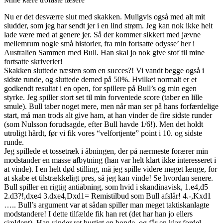
Nu er det desværre slut med skakken. Muligvis også med alt mit
sludder, som jeg har sendt jer i en lind strøm. Jeg kan nok ikke helt
lade være med at genere jer. Så der kommer sikkert med jævne
mellemrum nogle små historier, fra min fortsatte odysse’ her i
Australien Sammen med Bull. Han skal jo nok give stof til mine
fortsatte skriverier!
Skakken sluttede næsten som en succes?! Vi vandt begge også i
sidste runde, og sluttede demed på 50%. Hvilket normalt er et
godkendt resultat i en open, for spillere på Bull’s og min egen
styrke. Jeg spiller stort set til min forventede score (taber en lille
smule). Bull taber noget mere, men når man ser på hans forfærdelige
start, må man trods alt give ham, at han vinder de fire sidste runder
(som Nulsson forudsagde, efter Bull havde 1/6!). Men det holdt
utroligt hårdt, før vi fik vores “velfortjente” point i 10. og sidste
runde.
Jeg spillede et tossetræk i åbningen, der på nærmeste forærer min
modstander en masse afbytning (han var helt klart ikke interesseret i
at vinde). I en helt død stilling, må jeg spille videre meget længe, for
at skabe et tilstrækkeligt pres, så jeg kan vinde! Se hvordan senere.
Bull spiller en rigtig antiåbning, som hvid i skandinavisk, 1.e4,d5
2.d3?!,dxe4 3.dxe4,Dxd1= Remistilbud som Bull afslår! 4.-,Kxd1
….. Bull’s argument var at sådan spiller man meget taktiskanlagte
modstandere! I dette tilfælde fik han ret (det har han jo ellers
sjældent). Han vinder ret hurtigt en bonde, og får en klar fordel.