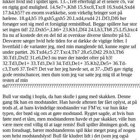
lukker hvid ind i spillet igen. 13.-,Te8 efterfulgt af et senere c6, var
en rigtig god mulighed. 14.Se7+,Kh8 15.Sxc8,Txc8 16.Sxd4,Sxd4
17.h4,h5?? en enorm svækkelse, som virkelig bringer sort på
hælene. 18.g4,b5 19.gxh5,gxh5 20.Lxd4,exd4 21.Df3,Df6 her
forsøger sort sig med et forsigtigt remistilbud. Begge spillere har stor
set ingen tid! 22.Dxh5+,Lh6+ 23.Kb1,Df4 24.Lh3,Tb8 25.Lf5,bxc4
fra nu af kostede det en del tid at overskue diverse tårnofre på b2.
Desværre sørger hvid hele tiden for at dække de vigtige felter. I
hvertfald i de varianter jeg, med min manglende tid, kunne regne ud
under partiet. 26.Txd4,c5 27.Txc4,Tb7 28.e5,Dd2 29.b3,Tb6
30.Td1,Dxf2 31.e6,De3 nu truer der istedet ofrer på b3!
32.Td3,De1+ 33.Td1,De3 34.Td3,De1+ 35.Kb2,De5+ 36.Td-
c3,Txe6 37.Te4?! Det var her jeg havde set, at 37.-,Dd5 gav rigtig
gode remischancer, men dum som jeg var satte jeg mig til at bruge
resten af min
tid????????????????????????????????????????????????????????????
Bull var stadig i hopla, da han skulle i gang med skakken. Denne
gang fik han en modstander. Han havde aftenen før fået oplyst, at på
trods af, at hans kvindelige modstander var FM’er, var hun ikke
typen, der brød sig om at gøre modstand. Rygtet sagde, at hvis hun
førte med et tårn, men modstanderen havde et par skakker, viile hun
være mere end villig til at tage remis! Bull spiller åbningen godt, og
som forudsagt, bærer modstanderens spil ikke meget præg af nogen
som helst modstandslyst! Bull får kludret lidt i det (som jeg også