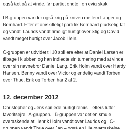
også tæt på at vinde, før partiet endte i en evig skak.
I B-gruppen var der også krig på kniven mellem Langer og
Bernhard. Efter et omskifteligt parti fik Bernhard pludselig fat
og vandt. Laurids vandt rimeligt hurtigt over Stig og David
vandt meget hurtigt over Jacob Hein.
C-gruppen er udvidet til 10 spillere efter at Daniel Larsen er
tilbage i klubben og han indledte sin turnering med at vinde
over sin navnebror Daniel Lang. Erik Holm vandt over Hardy
Hansen, Benny vandt over Victor og endelig vandt Torben
over Thue. Erik og Torben har 2 af 2.
12. december 2012
Christopher og Jens spillede hurtigt remis – ellers lutter
favoritsejre i A-gruppen. I B-gruppen var det en smule
overaskende at Henrik Holm vandt over Laurids og i C-
gruppen vandt Thue over Jan – også en lille overraskelse.