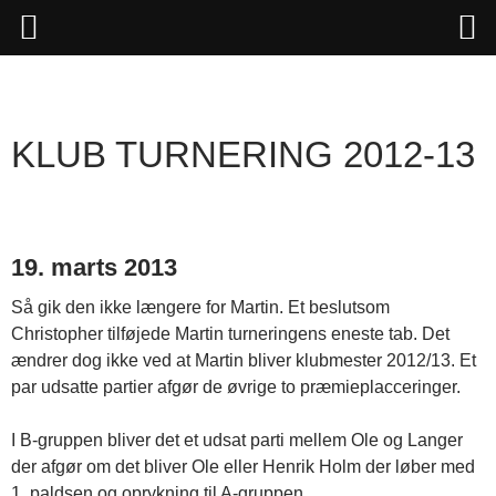
Hop
til
indhold
KLUB TURNERING 2012-13
19. marts 2013
Så gik den ikke længere for Martin. Et beslutsom
Christopher tilføjede Martin turneringens eneste tab. Det
ændrer dog ikke ved at Martin bliver klubmester 2012/13. Et
par udsatte partier afgør de øvrige to præmieplacceringer.
I B-gruppen bliver det et udsat parti mellem Ole og Langer
der afgør om det bliver Ole eller Henrik Holm der løber med
1. paldsen og oprykning til A-gruppen.