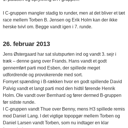
I C-gruppen mangler stadig to runder, men at det bliver et tæt
race mellem Torben B. Jensen og Erik Holm kan der ikke
herske tvivl om. Begge vandt igen i 7. runde.
26. februar 2013
Jens Østergaard har sat slutspurten ind og vandt 3. sejr i
træk – denne gang over Frands. Hans vandt et godt
gennemført parti mod Esben, der spillede meget
udfordrende og provokerende med sort.
Fornyet spænding i B-rækken hvor en godt spillende David
Palvig vandt et langt parti mod den hidtil førende Henrik
Holm. Ole vandt over Bernhard og fører dermed B-gruppen
før sidste runde.
I C-gruppen vandt Thue over Benny, mens H3 spillede remis
mod Daniel Lang. I det vigtige topopgør mellem Torben og
Daniel Larsen vandt Torben, som nu indtager en klar