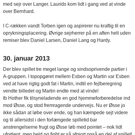
med sejr over Langer. Laurids kom lidt i gang ved at vinde
over Bernhard.
I C-rækken vandt Torben igen og aspirerer nu kraftig til en
oprykningsplacering. Øvrige sejrherrer på en aften helt uden
remiser blev Daniel Larsen, Daniel Lang og Hardy.
30. januar 2013
Der blev spillet tre meget lange og sindsoprivende partier i
A-gruppen. I topopgøret mellem Esben og Martin var Esben
ved at have rigtig godt fat i Martin, indtil en fejlberegning
vendte billedet og Martin endte med at vinde!
Ib Hother fik tilsyneladende en god hjemmeforberedelse ind
mod Øsse, og stod fremragende undervejs. Nu er Øsse jo
ikke sådan at løbe over ende, og han kæmpede sejt videre
og til allersidst i den forlængede spilletid bar
anstrengelserne frugt og Øsse løb med pointet – nok lidt
ufortjent, men held og fight er så afgjort også en del af spillet!