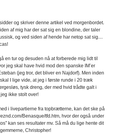
 sidder og skriver denne artikel ved morgenbordet.
den af mig har der sat sig en blondine, der taler
 russisk, og ved siden af hende har netop sat sig…
cas!
å en tur og desuden nå at forberede mig lidt til
or jeg skal have hvid mod den spanske IM’er
teban (jeg tror, det bliver en Najdorf). Men inden
kal I lige vide, at jeg i første runde i 20 træk
gesløs, tysk dreng, der med hvid trådte galt i
 jeg ikke stolt over!
 med i livepartierne fra topbrætterne, kan det ske på
reznd.com/Benasque/tfd.htm, hvor der også under
s” kan ses resultater mv. Så må du lige hente dit
 gemmerne, Christopher!