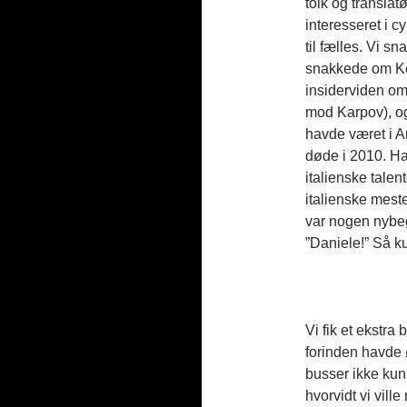
tolk og translat
interesseret i cy
til fælles. Vi s
snakkede om Kor
insiderviden o
mod Karpov), og
havde været i A
døde i 2010. Ha
italienske talen
italienske mest
var nogen nybeg
”Daniele!” Så k
Vi fik et ekstra
forinden havde 
busser ikke kun
hvorvidt vi vill