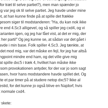
for træt til selve partiet?), men man spænder jo
g var jeg ok til selve partiet. Jeg havde under mine
t, at han kunne finde på at spille det frække
ligesom siger til modstanderen: ”Ha, du kan nok ikke
e end 4.Sc3 alligevel, og så spiller jeg cxd4, og vi
arianten igen, og jeg har fået vist, at det er mig, der
her parti!” Og jeg kunne se, at sådan var det gået i
havde i min base. Folk spiller 4.Sc3. Jeg tænkte, at
det mod mig, var det måske en fejl, for jeg har altså
ngpoint mindre end ham, og det ville give mig
t spille dxc5 i træk 4, hvilket han måske ikke
 som provokationen antyder, for der var jo som sagt
 basen, hvor hans modstandere havde spillet det. Og
te et par timer på at studere netop dxc5? Ikke al
stid, for det kunne jo også blive en Najdorf, hvis
t normale cxd4.
 skete: