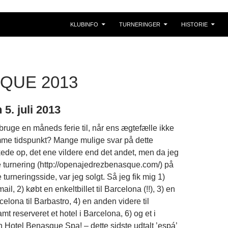
KLUBINFO
TURNERINGER
HISTORIE
QUE 2013
5. juli 2013
ruge en måneds ferie til, når ens ægtefælle ikke
mme tidspunkt? Mange mulige svar på dette
de op, det ene vildere end det andet, men da jeg
e turnering (http://openajedrezbenasque.com/) på
urneringsside, var jeg solgt. Så jeg fik mig 1)
ail, 2) købt en enkeltbillet til Barcelona (!!), 3) en
rcelona til Barbastro, 4) en anden videre til
t reserveret et hotel i Barcelona, 6) og et i
Hotel Benasque Spa! – dette sidste udtalt ’espá’