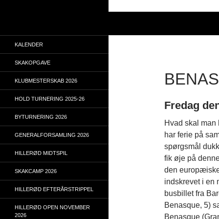
Hop
til
Søg
indhold
KALENDER
SKAKOPGAVE
BENAS
KLUBMESTERSKAB 2026
HOLD TURNERING 2025-26
Fredag den 
BYTURNERING 2026
Hvad skal man b
har ferie på sa
GENERALFORSAMLING 2026
spørgsmål dukke
HILLERØD MIDTSPIL
fik øje på denn
den europæiske t
SKAKCAMP 2026
indskrevet i en m
HILLERØD EFTERÅRSTRIPPEL
busbillet fra Ba
Benasque, 5) sam
HILLERØD OPEN NOVEMBER
2026
Benasque (Gran 