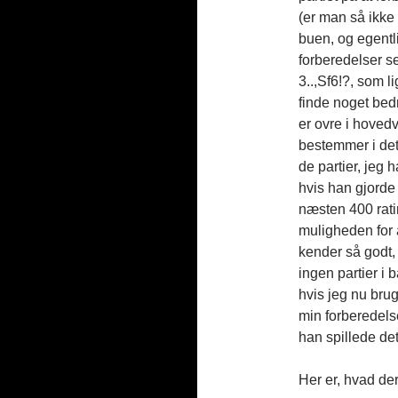
(er man så ikke 
buen, og egentli
forberedelser se
3..,Sf6!?, som 
finde noget bedr
er ovre i hovedv
bestemmer i det 
de partier, jeg 
hvis han gjorde 
næsten 400 rati
muligheden for a
kender så godt,
ingen partier i
hvis jeg nu brug
min forberedelse
han spillede de
Her er, hvad der