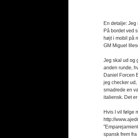
En detalje: Jeg
På bordet ved si
højt i mobil på
GM Miguel Illes
Jeg skal ud og g
anden runde, hv
Daniel Forcen Es
jeg checker ud, s
smadrede en vær
italiensk. Det er
Hvis I vil følge
http://www.ajed
”Emparejamiento
spansk frem fra