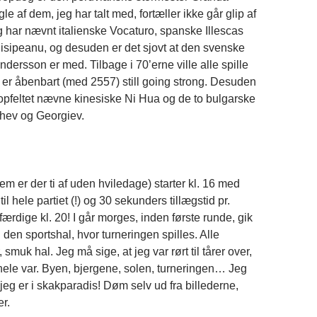
e af dem, jeg har talt med, fortæller ikke går glip af
eg har nævnt italienske Vocaturo, spanske Illescas
sipeanu, og desuden er det sjovt at den svenske
ndersson er med. Tilbage i 70’erne ville alle spille
 er åbenbart (med 2557) still going strong. Desuden
topfeltet nævne kinesiske Ni Hua og de to bulgarske
hev og Georgiev.
m er der ti af uden hviledage) starter kl. 16 med
il hele partiet (!) og 30 sekunders tillægstid pr.
 færdige kl. 20! I går morges, inden første runde, gik
il den sportshal, hvor turneringen spilles. Alle
r, smuk hal. Jeg må sige, at jeg var rørt til tårer over,
hele var. Byen, bjergene, solen, turneringen… Jeg
at jeg er i skakparadis! Døm selv ud fra billederne,
r.