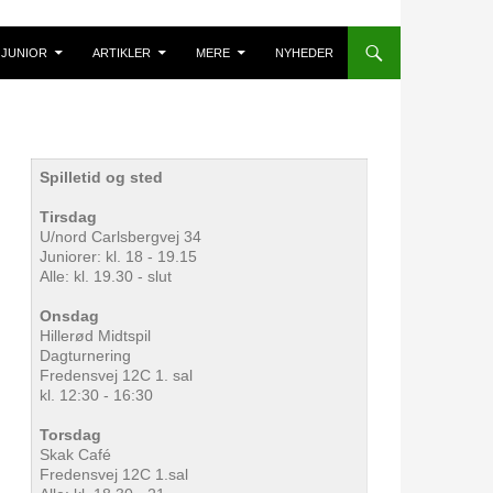
JUNIOR
ARTIKLER
MERE
NYHEDER
Spilletid og sted
Tirsdag
U/nord Carlsbergvej 34
Juniorer: kl. 18 - 19.15
Alle: kl. 19.30 - slut
Onsdag
Hillerød Midtspil
Dagturnering
Fredensvej 12C 1. sal
kl. 12:30 - 16:30
Torsdag
Skak Café
Fredensvej 12C 1.sal