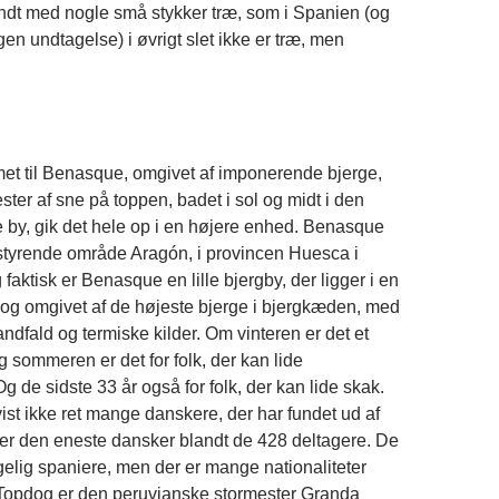
e rundt med nogle små stykker træ, som i Spanien (og
en undtagelse) i øvrigt slet ikke er træ, men
t til Benasque, omgivet af imponerende bjerge,
ester af sne på toppen, badet i sol og midt i den
le by, gik det hele op i en højere enhed. Benasque
lvstyrende område Aragón, i provincen Huesca i
aktisk er Benasque en lille bjergby, der ligger i en
, og omgivet af de højeste bjerge i bjergkæden, med
ndfald og termiske kilder. Om vinteren er det et
g sommeren er det for folk, der kan lide
g de sidste 33 år også for folk, der kan lide skak.
ist ikke ret mange danskere, der har fundet ud af
g er den eneste dansker blandt de 428 deltagere. De
lgelig spaniere, men der er mange nationaliteter
 Topdog er den peruvianske stormester Granda