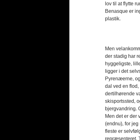
lov til at flytt
Benasque er ing
plastik.
Men velankomme
der stadig har r
hyggeligste, lil
ligger i det se
Pyrenæerne, og f
dal ved en flod
dertilhørende va
skisportssted, o
bjergvandring. O
Men det er der v
(endnu), for je
fleste er selvfø
repræsenteret.