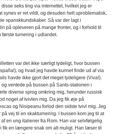
disse seks ting via internettet, hvilket jeg er
t synes er ret vildt, og desuden helt uproblematisk,
le spanskkundskaber. Så var der lagt i
én på opleveren på mange fronter, og i forhold til
 første turnering i udlandet.
lletten var det ikke særligt tydeligt, hvor bussen
España!), og hvad jeg havde kunnet finde ud af via
ails havde ikke gjort det meget tydeligere (Viva!).
 og ventede på bussen på Sants-stationen i
rte diverse sprog omkring mig, herunder russisk
lod noget af tvivlen mig. Da jeg fik øje på
escas og Nisipeanu forlod den sidste tvivl mig. Jeg
 på vej til en skakturnering. I bussen kom jeg til at
af en ung italiener fra Rom. Han var selvfølgelig
vi fik en længere snak om alt muligt. Han læser til