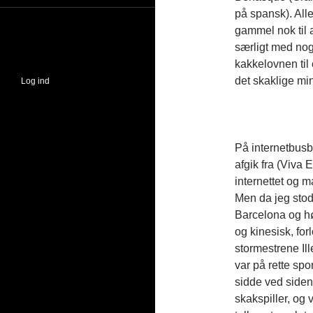
på spansk). Alle 
gammel nok til a
særligt med nog
kakkelovnen til 
det skaklige min
Log ind
På internetbusbi
afgik fra (Viva 
internettet og m
Men da jeg stod
Barcelona og hø
og kinesisk, for
stormestrene Ill
var på rette spor
sidde ved siden 
skakspiller, og 