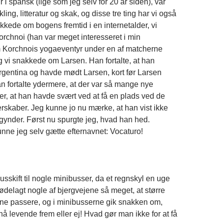
ør i spansk (lige som jeg selv for 20 år siden), var
kling, litteratur og skak, og disse tre ting har vi også
nakkede om bogens fremtid i en internetalder, vi
chnoi (han var meget interesseret i min
m Korchnois yogaeventyr under en af matcherne
 vi snakkede om Larsen. Han fortalte, at han
rgentina og havde mødt Larsen, kort før Larsen
n fortalte ydermere, at der var så mange nye
ter, at han havde svært ved at få en plads ved de
erskaber. Jeg kunne jo nu mærke, at han vist ikke
ynder. Først nu spurgte jeg, hvad han hed.
unne jeg selv gætte efternavnet: Vocaturo!
 busskift til nogle minibusser, da et regnskyl en uge
ødelagt nogle af bjergvejene så meget, at større
ne passere, og i minibusserne gik snakken om,
e nå levende frem eller ej! Hvad gør man ikke for at få