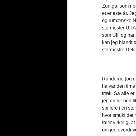
Zuniga, som nogl
et eneste år. J
og rumænske Ni
stormester Ulf A
som Ulf, og han
kan jeg blandt 
stormestre Delc
Runderne (og de
halvanden time t
træk. Så alle er
jeg en tur ned t
spillere i én sto
hvor smukt det 
føler virkelig, 
om jeg overdrive