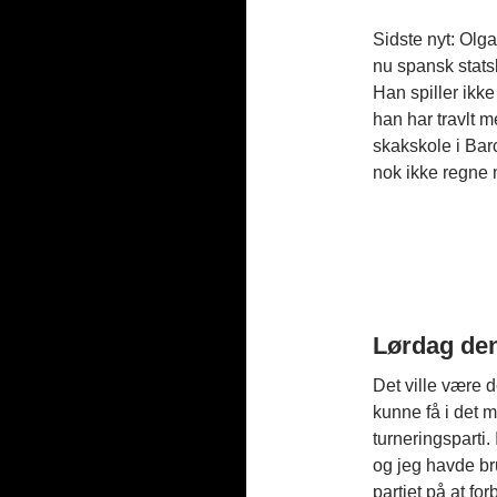
Sidste nyt: Olg
nu spansk statsb
Han spiller ikke
han har travlt 
skakskole i Ba
nok ikke regne m
Lørdag den 
Det ville være d
kunne få i det m
turneringsparti
og jeg havde b
partiet på at fo