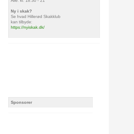
Alle: kl. 18.30 - 21
Ny i skak?
Se hvad Hillerød Skakklub
kan tilbyde:
https://nyiskak.dk/
Sponsorer