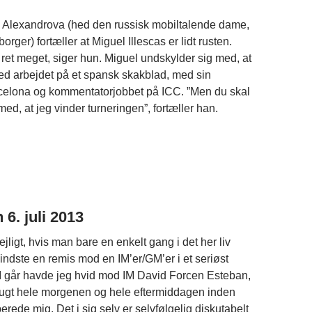
a Alexandrova (hed den russisk mobiltalende dame,
orger) fortæller at Miguel Illescas er lidt rusten.
 ret meget, siger hun. Miguel undskylder sig med, at
med arbejdet på et spansk skakblad, med sin
rcelona og kommentatorjobbet på ICC. ”Men du skal
ed, at jeg vinder turneringen”, fortæller han.
6. juli 2013
ejligt, hvis man bare en enkelt gang i det her liv
indste en remis mod en IM’er/GM’er i et seriøst
. I går havde jeg hvid mod IM David Forcen Esteban,
rugt hele morgenen og hele eftermiddagen inden
rberede mig. Det i sig selv er selvfølgelig diskutabelt