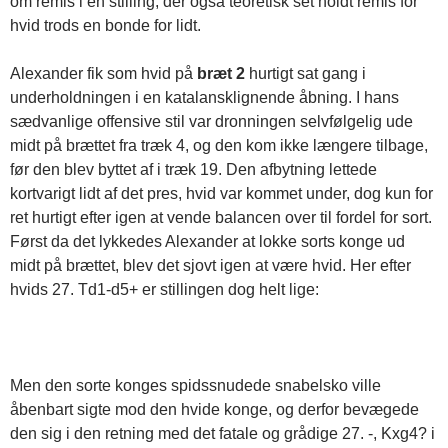
om remis i en stilling, der også teoretisk set holdt remis for
hvid trods en bonde for lidt.
Alexander fik som hvid på
bræt 2
hurtigt sat gang i
underholdningen i en katalansklignende åbning. I hans
sædvanlige offensive stil var dronningen selvfølgelig ude
midt på brættet fra træk 4, og den kom ikke længere tilbage,
før den blev byttet af i træk 19. Den afbytning lettede
kortvarigt lidt af det pres, hvid var kommet under, dog kun for
ret hurtigt efter igen at vende balancen over til fordel for sort.
Først da det lykkedes Alexander at lokke sorts konge ud
midt på brættet, blev det sjovt igen at være hvid. Her efter
hvids 27. Td1-d5+ er stillingen dog helt lige:
Men den sorte konges spidssnudede snabelsko ville
åbenbart sigte mod den hvide konge, og derfor bevægede
den sig i den retning med det fatale og grådige 27. -, Kxg4? i