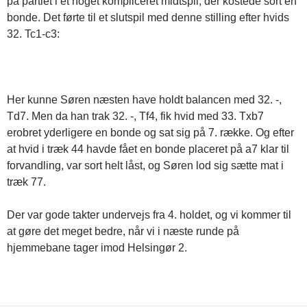
på partiet i et noget kompliceret midtspil, der kostede sort en
bonde. Det førte til et slutspil med denne stilling efter hvids
32. Tc1-c3:
Her kunne Søren næsten have holdt balancen med 32. -,
Td7. Men da han trak 32. -, Tf4, fik hvid med 33. Txb7
erobret yderligere en bonde og sat sig på 7. række. Og efter
at hvid i træk 44 havde fået en bonde placeret på a7 klar til
forvandling, var sort helt låst, og Søren lod sig sætte mat i
træk 77.
Der var gode takter undervejs fra 4. holdet, og vi kommer til
at gøre det meget bedre, når vi i næste runde på
hjemmebane tager imod Helsingør 2.