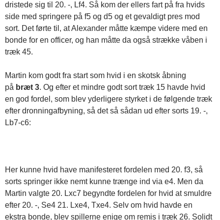
dristede sig til 20. -, Lf4. Så kom der ellers fart på fra hvids
side med springere på f5 og d5 og et gevaldigt pres mod
sort. Det førte til, at Alexander måtte kæmpe videre med en
bonde for en officer, og han måtte da også strække våben i
træk 45.
Martin kom godt fra start som hvid i en skotsk åbning
på
bræt 3
. Og efter et mindre godt sort træk 15 havde hvid
en god fordel, som blev yderligere styrket i de følgende træk
efter dronningafbyning, så det så sådan ud efter sorts 19. -,
Lb7-c6:
Her kunne hvid have manifesteret fordelen med 20. f3, så
sorts springer ikke nemt kunne trænge ind via e4. Men da
Martin valgte 20. Lxc7 begyndte fordelen for hvid at smuldre
efter 20. -, Se4 21. Lxe4, Txe4. Selv om hvid havde en
ekstra bonde, blev spillerne enige om remis i træk 26. Solidt