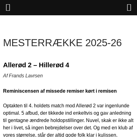
Hop
til
indhold
MESTERRÆKKE 2025-26
Allerød 2 – Hillerød 4
Af Frands Lavrsen
Reminiscensen af missede remiser kørt i remisen
Optakten til 4. holdets match mod Allerød 2 var ingenlunde
optimal. 5 afbud, der tikkede ind enkeltvis og gav anledning
til gentagne ændrede holdopstillinger. Nuvel, skak er ikke alt
her i livet, så ingen bebrejdelser over det. Og med en klub af
vores størrelse, står der altid gode folk klar i kulissen.