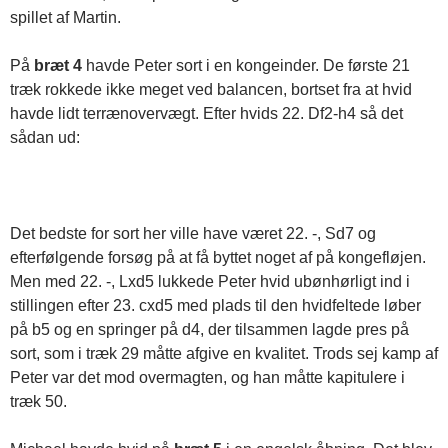
spillet af Martin.
På
bræt 4
havde Peter sort i en kongeinder. De første 21
træk rokkede ikke meget ved balancen, bortset fra at hvid
havde lidt terrænovervægt. Efter hvids 22. Df2-h4 så det
sådan ud:
Det bedste for sort her ville have været 22. -, Sd7 og
efterfølgende forsøg på at få byttet noget af på kongefløjen.
Men med 22. -, Lxd5 lukkede Peter hvid ubønhørligt ind i
stillingen efter 23. cxd5 med plads til den hvidfeltede løber
på b5 og en springer på d4, der tilsammen lagde pres på
sort, som i træk 29 måtte afgive en kvalitet. Trods sej kamp af
Peter var det mod overmagten, og han måtte kapitulere i
træk 50.