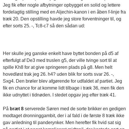
Jeg fik efter nogle afbytninger opbygget en solid og lettere
fordelagtig stilling med en Aljechin-kanon i en åben f-linje fra
træk 20. Den opstilling havde jeg store forventninger til, og
efter sorts 25. -, Tc8-c7 så den sådan ud:
Her skulle jeg ganske enkelt have byttet bonden på d5 af
efterfulgt af De3 med truslen g5, der ville tvinge sort til at
spille Kh8 for at give springeren plads på g8. Men helt
hovedløst trak jeg 26. h4? uden blik for sorts svar 26. -,
Sxg4. Den brøler blev afgørende for udfaldet af partiet. Jeg
fik en chance for at komme lidt tilbage i træk 36, men fik den
ikke udnyttet i tidnøden. I stedet opgav jeg efter træk 41.
På
bræt 8
serverede Søren med de sorte brikker en gedigen
modtaget dronninggambit, der i al fald i de første 8 træk ikke
gav anledning til panderynker. Men herefter fik hvid sat sig