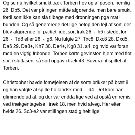
Og se nu hvilket smukt træk Torben hev op af posen, nemlig
26. Db5. Det var på ingen måde afgørende, men bare smukt,
fordi sort ikke kan slå tilbage med dronningen pga mat i
bunden. Og så genererede det lige netop den fejl af sort, der
blev afgørende for partiet, idet sort trak 26. -, h6 i stedet for
26. -, Td8 eller 26. -, g6. Nu fulgte 27. Txc8, Dxc8 28. Dxd5,
Da6 29. Da8+, Kh7 30. De4+, Kg8 31. a4, og hvid var foran
med en vigtig fribonde. Torben kørte gevinsten hjem med flot
spil i slutfasen, så sort opgav i træk 43. Suverænt spillet af
Torben.
Christopher havde fornøjelsen af de sorte brikker på bræt 8,
og han valgte at spille hollandsk mod 1. d4. Det kom han
glimrende ud af, og der var endda lige ved at opstå en remis
ved trækgentagelse i træk 18, men hvid afveg. Her efter
hvids 26. Sc3-e2 var stillingen stadig helt lige: