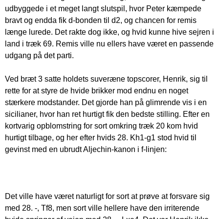
udbyggede i et meget langt slutspil, hvor Peter kæmpede
bravt og endda fik d-bonden til d2, og chancen for remis
længe lurede. Det rakte dog ikke, og hvid kunne hive sejren i
land i træk 69. Remis ville nu ellers have været en passende
udgang på det parti.
Ved bræt 3 satte holdets suveræne topscorer, Henrik, sig til
rette for at styre de hvide brikker mod endnu en noget
stærkere modstander. Det gjorde han på glimrende vis i en
sicilianer, hvor han ret hurtigt fik den bedste stilling. Efter en
kortvarig opblomstring for sort omkring træk 20 kom hvid
hurtigt tilbage, og her efter hvids 28. Kh1-g1 stod hvid til
gevinst med en ubrudt Aljechin-kanon i f-linjen:
Det ville have været naturligt for sort at prøve at forsvare sig
med 28. -, Tf8, men sort ville hellere have den irriterende