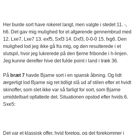
Her burde sort have rokeret langt, men valgte i stedet 11. -,
h6. Det gav mig mulighed for et afgørende gennembrud med
12. Lxe7, Lxe7 13. exf5, Sxf3 14. Dxf3, 0-0-0 15. fxg6. Den
mulighed lod jeg ikke gå fra mig, og den resulterede i et
slutspil, hvor jeg lukrerede på den fjerne fribonde i h-linjen.
Jeg kunne derefter hive det fulde point i land i træk 36.
På
bræt 7
havde Bjarne sort i en spansk åbning. Og lidt
ærgerligt lod Bjarne sig ret tidligt slå ud af stilen efter et hvidt
skinoffer, som slet ikke var så farligt for sort, som Bjarne
umiddelbart opfattede det. Situationen opstod efter hvids 6.
Sxe5:
Det var et klassisk offer, hvid foretog, og det forekommer i