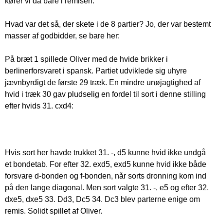
kører vi da bare i remisen.
Hvad var det så, der skete i de 8 partier? Jo, der var bestemt
masser af godbidder, se bare her:
På bræt 1 spillede Oliver med de hvide brikker i
berlinerforsvaret i spansk. Partiet udviklede sig uhyre
jævnbyrdigt de første 29 træk. En mindre unøjagtighed af
hvid i træk 30 gav pludselig en fordel til sort i denne stilling
efter hvids 31. cxd4:
Hvis sort her havde trukket 31. -, d5 kunne hvid ikke undgå
et bondetab. For efter 32. exd5, exd5 kunne hvid ikke både
forsvare d-bonden og f-bonden, når sorts dronning kom ind
på den lange diagonal. Men sort valgte 31. -, e5 og efter 32.
dxe5, dxe5 33. Dd3, Dc5 34. Dc3 blev parterne enige om
remis. Solidt spillet af Oliver.