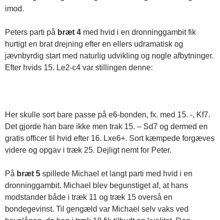
imod.
Peters parti på
bræt 4
med hvid i en dronninggambit fik
hurtigt en brat drejning efter en ellers udramatisk og
jævnbyrdig start med naturlig udvikling og nogle afbytninger.
Efter hvids 15. Le2-c4 var stillingen denne:
Her skulle sort bare passe på e6-bonden, fx. med 15. -, Kf7.
Det gjorde han bare ikke men trak 15. – Sd7 og dermed en
gratis officer til hvid efter 16. Lxe6+. Sort kæmpede forgæves
videre og opgav i træk 25. Dejligt nemt for Peter.
På
bræt 5
spillede Michael et langt parti med hvid i en
dronninggambit. Michael blev begunstiget af, at hans
modstander både i træk 11 og træk 15 overså en
bondegevinst. Til gengæld var Michael selv vaks ved