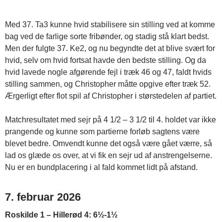
Med 37. Ta3 kunne hvid stabilisere sin stilling ved at komme
bag ved de farlige sorte fribønder, og stadig stå klart bedst.
Men der fulgte 37. Ke2, og nu begyndte det at blive svært for
hvid, selv om hvid fortsat havde den bedste stilling. Og da
hvid lavede nogle afgørende fejl i træk 46 og 47, faldt hvids
stilling sammen, og Christopher måtte opgive efter træk 52.
Ærgerligt efter flot spil af Christopher i størstedelen af partiet.
Matchresultatet med sejr på 4 1/2 – 3 1/2 til 4. holdet var ikke
prangende og kunne som partierne forløb sagtens være
blevet bedre. Omvendt kunne det også være gået værre, så
lad os glæde os over, at vi fik en sejr ud af anstrengelserne.
Nu er en bundplacering i al fald kommet lidt på afstand.
7. februar 2026
Roskilde 1 – Hillerød 4: 6½-1½