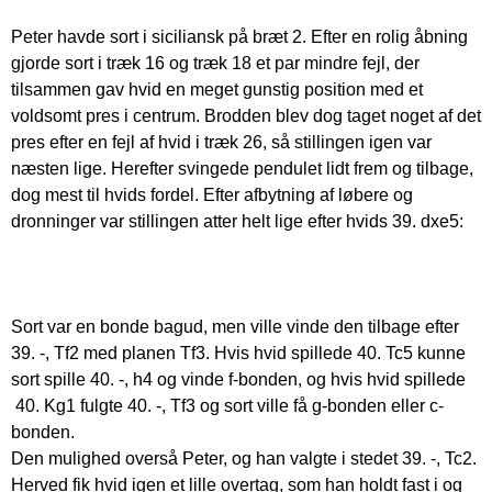
Peter havde sort i siciliansk på bræt 2. Efter en rolig åbning
gjorde sort i træk 16 og træk 18 et par mindre fejl, der
tilsammen gav hvid en meget gunstig position med et
voldsomt pres i centrum. Brodden blev dog taget noget af det
pres efter en fejl af hvid i træk 26, så stillingen igen var
næsten lige. Herefter svingede pendulet lidt frem og tilbage,
dog mest til hvids fordel. Efter afbytning af løbere og
dronninger var stillingen atter helt lige efter hvids 39. dxe5:
Sort var en bonde bagud, men ville vinde den tilbage efter
39. -, Tf2 med planen Tf3. Hvis hvid spillede 40. Tc5 kunne
sort spille 40. -, h4 og vinde f-bonden, og hvis hvid spillede
40. Kg1 fulgte 40. -, Tf3 og sort ville få g-bonden eller c-
bonden.
Den mulighed overså Peter, og han valgte i stedet 39. -, Tc2.
Herved fik hvid igen et lille overtag, som han holdt fast i og