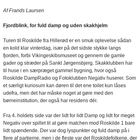
Af Frands Laursen
Fjordblink, for fuld damp og uden skakhjelm
Turen til Roskilde fra Hillerød er en smuk oplevelse sådan
en kold klar vinterdag, især på det sidste stykke langs
fjorden, forbi Vikingeskibsmuseet og gennem de gamle
gader og stræder på Sankt Jørgensbjerg. Skakklubben har
til huse i en særpræget gammel bygning, hvor også
Roskilde DampRadio og Fotoklubben Negativ huserer. Som
et særligt kuriosum kan døren til det ene toilet kun låses
udefra, men det har måske noget at gøre med den
børneinstitution, der også har residens dér.
Fra 4. holdets side var der lidt for lidt Damp og lidt for meget
Negativ over spillet til at gøre matchen mod Roskilde 1 bare
lidt spændende. Der var dog lyspunkter og fuld damp på i
flere af partierne, men i de fleste var det Roskildefolkene, der