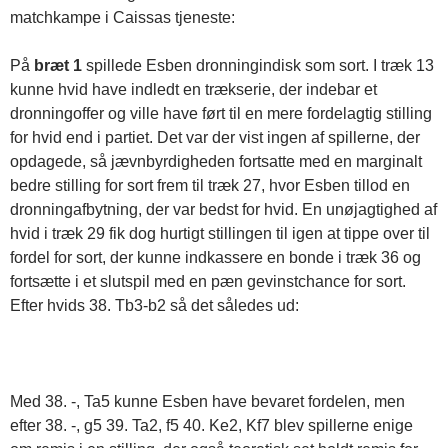
matchkampe i Caissas tjeneste:
På
bræt 1
spillede Esben dronningindisk som sort. I træk 13
kunne hvid have indledt en trækserie, der indebar et
dronningoffer og ville have ført til en mere fordelagtig stilling
for hvid end i partiet. Det var der vist ingen af spillerne, der
opdagede, så jævnbyrdigheden fortsatte med en marginalt
bedre stilling for sort frem til træk 27, hvor Esben tillod en
dronningafbytning, der var bedst for hvid. En unøjagtighed af
hvid i træk 29 fik dog hurtigt stillingen til igen at tippe over til
fordel for sort, der kunne indkassere en bonde i træk 36 og
fortsætte i et slutspil med en pæn gevinstchance for sort.
Efter hvids 38. Tb3-b2 så det således ud:
Med 38. -, Ta5 kunne Esben have bevaret fordelen, men
efter 38. -, g5 39. Ta2, f5 40. Ke2, Kf7 blev spillerne enige