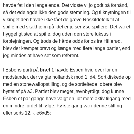
havde fat i den lange ende. Det vidste vi jo godt på forhånd,
så det ødelagde ikke den gode stemning. Og tilknytningen til
vikingetiden havde ikke fået de gæve Roskildefolk til at
spille med skakhjelm på, det er jo seriøse spillere. Det var et
hyggeligt sted at spille, dog uden den store luksus i
forplejningen. Og trods de hårde odds for os fra Hillerød,
blev der kæmpet bravt og længe med flere lange partier, end
jeg mindes at have set som referent.
I Esbens parti på
bræt 1
havde Esben hvid over for en
modstander, der valgte hollandsk mod 1. d4. Sort diskede op
med en stonewallopstilling, og de sortfeltede løbere blev
byttet af på a3. Partiet blev meget jævnbyrdigt, dog kunne
Esben et par gange have valgt en lidt mere aktiv tilgang med
en mindre fordel til følge. Første gang var i denne stilling
efter sorts 12. -, e6xd5: