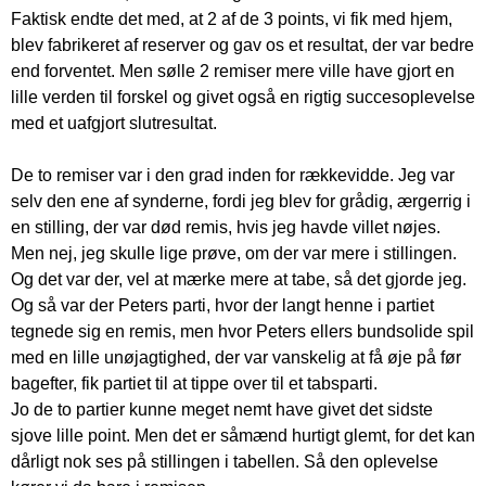
Faktisk endte det med, at 2 af de 3 points, vi fik med hjem,
blev fabrikeret af reserver og gav os et resultat, der var bedre
end forventet. Men sølle 2 remiser mere ville have gjort en
lille verden til forskel og givet også en rigtig succesoplevelse
med et uafgjort slutresultat.
De to remiser var i den grad inden for rækkevidde. Jeg var
selv den ene af synderne, fordi jeg blev for grådig, ærgerrig i
en stilling, der var død remis, hvis jeg havde villet nøjes.
Men nej, jeg skulle lige prøve, om der var mere i stillingen.
Og det var der, vel at mærke mere at tabe, så det gjorde jeg.
Og så var der Peters parti, hvor der langt henne i partiet
tegnede sig en remis, men hvor Peters ellers bundsolide spil
med en lille unøjagtighed, der var vanskelig at få øje på før
bagefter, fik partiet til at tippe over til et tabsparti.
Jo de to partier kunne meget nemt have givet det sidste
sjove lille point. Men det er såmænd hurtigt glemt, for det kan
dårligt nok ses på stillingen i tabellen. Så den oplevelse