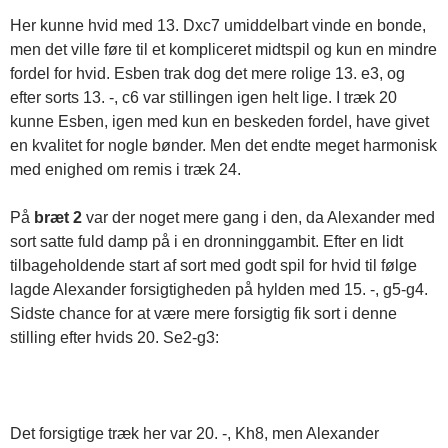
Her kunne hvid med 13. Dxc7 umiddelbart vinde en bonde,
men det ville føre til et kompliceret midtspil og kun en mindre
fordel for hvid. Esben trak dog det mere rolige 13. e3, og
efter sorts 13. -, c6 var stillingen igen helt lige. I træk 20
kunne Esben, igen med kun en beskeden fordel, have givet
en kvalitet for nogle bønder. Men det endte meget harmonisk
med enighed om remis i træk 24.
På
bræt 2
var der noget mere gang i den, da Alexander med
sort satte fuld damp på i en dronninggambit. Efter en lidt
tilbageholdende start af sort med godt spil for hvid til følge
lagde Alexander forsigtigheden på hylden med 15. -, g5-g4.
Sidste chance for at være mere forsigtig fik sort i denne
stilling efter hvids 20. Se2-g3:
Det forsigtige træk her var 20. -, Kh8, men Alexander