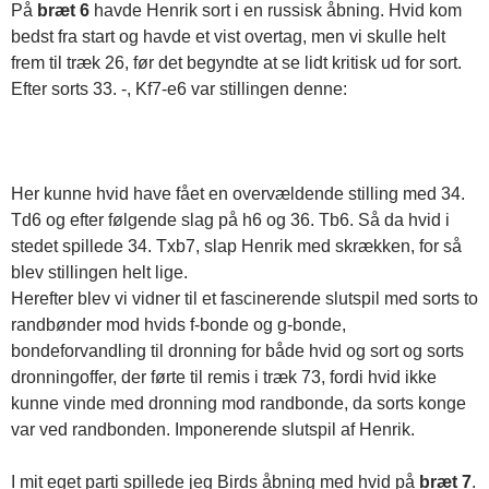
På
bræt 6
havde Henrik sort i en russisk åbning. Hvid kom
bedst fra start og havde et vist overtag, men vi skulle helt
frem til træk 26, før det begyndte at se lidt kritisk ud for sort.
Efter sorts 33. -, Kf7-e6 var stillingen denne:
Her kunne hvid have fået en overvældende stilling med 34.
Td6 og efter følgende slag på h6 og 36. Tb6. Så da hvid i
stedet spillede 34. Txb7, slap Henrik med skrækken, for så
blev stillingen helt lige.
Herefter blev vi vidner til et fascinerende slutspil med sorts to
randbønder mod hvids f-bonde og g-bonde,
bondeforvandling til dronning for både hvid og sort og sorts
dronningoffer, der førte til remis i træk 73, fordi hvid ikke
kunne vinde med dronning mod randbonde, da sorts konge
var ved randbonden. Imponerende slutspil af Henrik.
I mit eget parti spillede jeg Birds åbning med hvid på
bræt 7
.