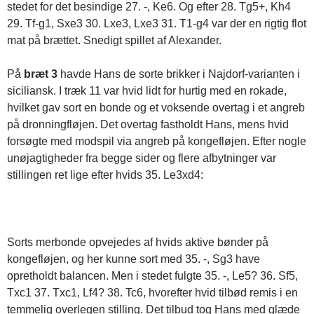
stedet for det besindige 27. -, Ke6. Og efter 28. Tg5+, Kh4
29. Tf-g1, Sxe3 30. Lxe3, Lxe3 31. T1-g4 var der en rigtig flot
mat på brættet. Snedigt spillet af Alexander.
På
bræt 3
havde Hans de sorte brikker i Najdorf-varianten i
siciliansk. I træk 11 var hvid lidt for hurtig med en rokade,
hvilket gav sort en bonde og et voksende overtag i et angreb
på dronningfløjen. Det overtag fastholdt Hans, mens hvid
forsøgte med modspil via angreb på kongefløjen. Efter nogle
unøjagtigheder fra begge sider og flere afbytninger var
stillingen ret lige efter hvids 35. Le3xd4:
Sorts merbonde opvejedes af hvids aktive bønder på
kongefløjen, og her kunne sort med 35. -, Sg3 have
opretholdt balancen. Men i stedet fulgte 35. -, Le5? 36. Sf5,
Txc1 37. Txc1, Lf4? 38. Tc6, hvorefter hvid tilbød remis i en
temmelig overlegen stilling. Det tilbud tog Hans med glæde