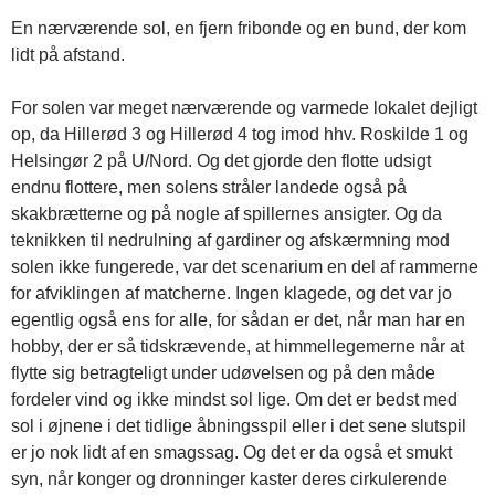
En nærværende sol, en fjern fribonde og en bund, der kom
lidt på afstand.
For solen var meget nærværende og varmede lokalet dejligt
op, da Hillerød 3 og Hillerød 4 tog imod hhv. Roskilde 1 og
Helsingør 2 på U/Nord. Og det gjorde den flotte udsigt
endnu flottere, men solens stråler landede også på
skakbrætterne og på nogle af spillernes ansigter. Og da
teknikken til nedrulning af gardiner og afskærmning mod
solen ikke fungerede, var det scenarium en del af rammerne
for afviklingen af matcherne. Ingen klagede, og det var jo
egentlig også ens for alle, for sådan er det, når man har en
hobby, der er så tidskrævende, at himmellegemerne når at
flytte sig betragteligt under udøvelsen og på den måde
fordeler vind og ikke mindst sol lige. Om det er bedst med
sol i øjnene i det tidlige åbningsspil eller i det sene slutspil
er jo nok lidt af en smagssag. Og det er da også et smukt
syn, når konger og dronninger kaster deres cirkulerende