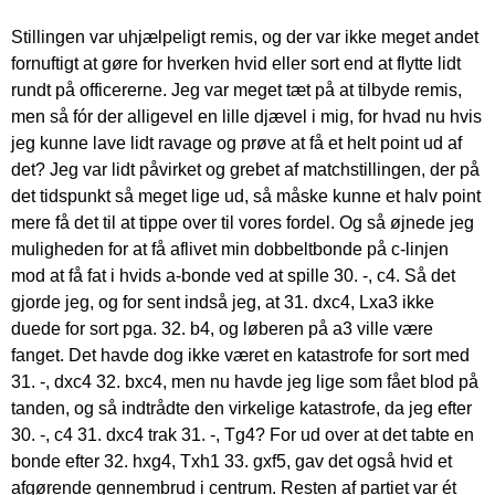
Stillingen var uhjælpeligt remis, og der var ikke meget andet
fornuftigt at gøre for hverken hvid eller sort end at flytte lidt
rundt på officererne. Jeg var meget tæt på at tilbyde remis,
men så fór der alligevel en lille djævel i mig, for hvad nu hvis
jeg kunne lave lidt ravage og prøve at få et helt point ud af
det? Jeg var lidt påvirket og grebet af matchstillingen, der på
det tidspunkt så meget lige ud, så måske kunne et halv point
mere få det til at tippe over til vores fordel. Og så øjnede jeg
muligheden for at få aflivet min dobbeltbonde på c-linjen
mod at få fat i hvids a-bonde ved at spille 30. -, c4. Så det
gjorde jeg, og for sent indså jeg, at 31. dxc4, Lxa3 ikke
duede for sort pga. 32. b4, og løberen på a3 ville være
fanget. Det havde dog ikke været en katastrofe for sort med
31. -, dxc4 32. bxc4, men nu havde jeg lige som fået blod på
tanden, og så indtrådte den virkelige katastrofe, da jeg efter
30. -, c4 31. dxc4 trak 31. -, Tg4? For ud over at det tabte en
bonde efter 32. hxg4, Txh1 33. gxf5, gav det også hvid et
afgørende gennembrud i centrum. Resten af partiet var ét