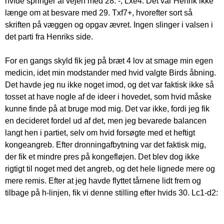
hvide springer af vejen med 28. -, Lxe4. Det var Henrik ikke
længe om at besvare med 29. Txf7+, hvorefter sort så
skriften på væggen og opgav ævret. Ingen slinger i valsen i
det parti fra Henriks side.
For en gangs skyld fik jeg på bræt 4 lov at smage min egen
medicin, idet min modstander med hvid valgte Birds åbning.
Det havde jeg nu ikke noget imod, og det var faktisk ikke så
tosset at have nogle af de ideer i hovedet, som hvid måske
kunne finde på at bruge mod mig. Det var ikke, fordi jeg fik
en decideret fordel ud af det, men jeg bevarede balancen
langt hen i partiet, selv om hvid forsøgte med et heftigt
kongeangreb. Efter dronningafbytning var det faktisk mig,
der fik et mindre pres på kongefløjen. Det blev dog ikke
rigtigt til noget med det angreb, og det hele lignede mere og
mere remis. Efter at jeg havde flyttet tårnene lidt frem og
tilbage på h-linjen, fik vi denne stilling efter hvids 30. Lc1-d2: