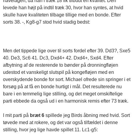
havelågen, da han i træk 18 fik tilbudt en kvalitet. Den
levede han højt på indtil træk 30, hvor han syntes, at hvid
skulle have kvaliteten tilbage tillige med en bonde. Efter
sorts 38. -, Kg8-g7 stod hvid stadig bedst:
Men det tippede lige over til sorts fordel efter 39. Dd3?, Sxe5
40. De3, Sc6 41. Dc3, Dxd4+ 42. Dxd4+, Sxd4. Efter
afbytning af de resterende to bønder på dronningfløjen
udestod et vanskeligt slutspil på kongefløjen med en
overskydende bonde for sort. Michael ofrede sin springer i et
forsøg på at få en bonde hurtigt i mål. Det resulterede nu
bare i en temmelig lige stilling, og det meget omskiftelige
parti ebbede da også ud i en harmonisk remis efter 73 træk.
I mit parti på
bræt 6
spillede jeg Birds åbning med hvid. Sort
tøvede med at rokere, og det var også tilfældet i denne
stilling, hvor jeg lige havde spillet 11. Lc1-g5: