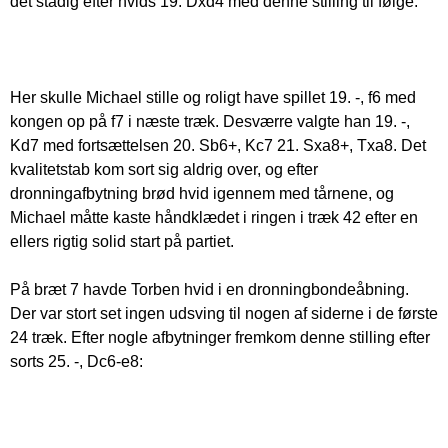
det stadig efter hvids 19. Dxd4 med denne stilling til følge:
Her skulle Michael stille og roligt have spillet 19. -, f6 med
kongen op på f7 i næste træk. Desværre valgte han 19. -,
Kd7 med fortsættelsen 20. Sb6+, Kc7 21. Sxa8+, Txa8. Det
kvalitetstab kom sort sig aldrig over, og efter
dronningafbytning brød hvid igennem med tårnene, og
Michael måtte kaste håndklædet i ringen i træk 42 efter en
ellers rigtig solid start på partiet.
På bræt 7 havde Torben hvid i en dronningbondeåbning.
Der var stort set ingen udsving til nogen af siderne i de første
24 træk. Efter nogle afbytninger fremkom denne stilling efter
sorts 25. -, Dc6-e8: