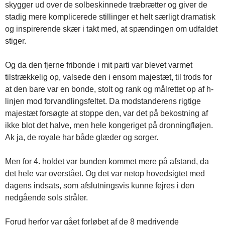
skygger ud over de solbeskinnede træbrætter og giver de
stadig mere komplicerede stillinger et helt særligt dramatisk
og inspirerende skær i takt med, at spændingen om udfaldet
stiger.
Og da den fjerne fribonde i mit parti var blevet varmet
tilstrækkelig op, valsede den i ensom majestæt, til trods for
at den bare var en bonde, stolt og rank og målrettet op af h-
linjen mod forvandlingsfeltet. Da modstanderens rigtige
majestæt forsøgte at stoppe den, var det på bekostning af
ikke blot det halve, men hele kongeriget på dronningfløjen.
Ak ja, de royale har både glæder og sorger.
Men for 4. holdet var bunden kommet mere på afstand, da
det hele var overstået. Og det var netop hovedsigtet med
dagens indsats, som afslutningsvis kunne fejres i den
nedgående sols stråler.
Forud herfor var gået forløbet af de 8 medrivende