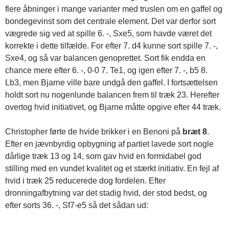
flere åbninger i mange varianter med truslen om en gaffel og
bondegevinst som det centrale element. Det var derfor sort
vægrede sig ved at spille 6. -, Sxe5, som havde været det
korrekte i dette tilfælde. For efter 7. d4 kunne sort spille 7. -,
Sxe4, og så var balancen genoprettet. Sort fik endda en
chance mere efter 6. -, 0-0 7. Te1, og igen efter 7. -, b5 8.
Lb3, men Bjarne ville bare undgå den gaffel. I fortsættelsen
holdt sort nu nogenlunde balancen frem til træk 23. Herefter
overtog hvid initiativet, og Bjarne måtte opgive efter 44 træk.
Christopher førte de hvide brikker i en Benoni på
bræt 8
.
Efter en jævnbyrdig opbygning af partiet lavede sort nogle
dårlige træk 13 og 14, som gav hvid en formidabel god
stilling med en vundet kvalitet og et stærkt initiativ. En fejl af
hvid i træk 25 reducerede dog fordelen. Efter
dronningafbytning var det stadig hvid, der stod bedst, og
efter sorts 36. -, Sf7-e5 så det sådan ud: