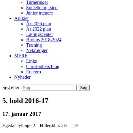
Turneringer
Spilletid og -sted
Junior trænere
Artikler
År 2026 plan
År 2022 plan
Læringscenter
Brohus 2018-2024
Træning
Nekrologer
MERE
Links
Christophers blog
Entegro
Nyheder
Søg efter:
5. hold 2016-17
17. januar 2017
Egedal-Jyllinge 2 – Hillerød 5: 2½ – 1½