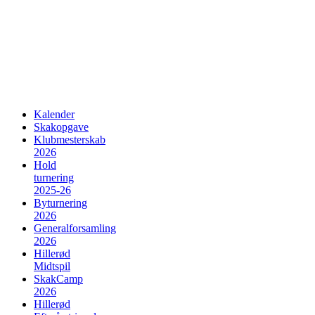
Kalender
Skakopgave
Klubmesterskab
2026
Hold
turnering
2025-26
Byturnering
2026
Generalforsamling
2026
Hillerød
Midtspil
SkakCamp
2026
Hillerød