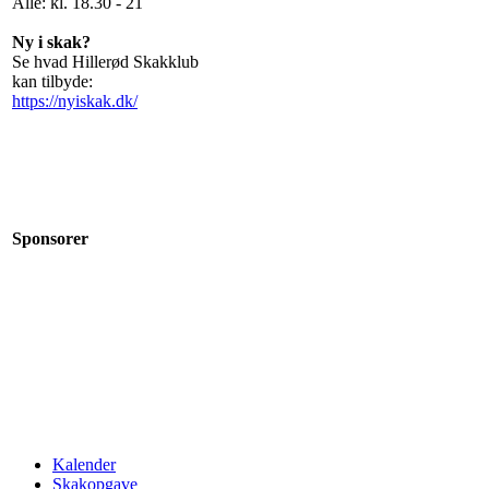
Alle: kl. 18.30 - 21
Ny i skak?
Se hvad Hillerød Skakklub
kan tilbyde:
https://nyiskak.dk/
Sponsorer
Kalender
Skakopgave