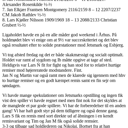
Alexander Rosenkilde ½-½
7. Jan Elkjær Frantsen Montgomery 2116/2159 8 – 12 2207/2237
CM Jakob Rathlev ½-½
8. Lars Kjøller Nilsson 1909/1969 18 – 13 2088/2133 Christian
Grubert ½-½
Ligaholdet havde en på en alle måder god weekend i Århus. På
holdmødet blev vi enige om at 9½ var succeskriteriet og det blev
også resultatet efter to solide præstationer mod Jetsmark og Esbjerg.
Vi tog afsted fredag og det er både skakmæssigt og socialt optimalt.
Holdet var ramt af sygdom og Ib måtte opgive at tage af sted.
Heldigvis var Lars N fit for fight og han stod for to relativt hurtige
remiser mod højereratede modstandere. Fint.
Jan N og Martin var også ramt men de klarede sig igennem med hhv
to hurtige remiser og en godt kæmpet remis samt en fin sejr om
søndagen.
Vi havde mange spekulationer om Jetsmarks opstilling og ingen fik
vist den spiller vi havde regnet med men fint nok for det skyldes at
de manglede et par gode spillere. Vi har de forberedelser til en anden
gang! Vi har haft godt styr på dem tidligere og også denne gang.
Lars S fik en remis med sort direkte ud af åbningen i en kendt
remisvariant og Tim og Jan M fik også solide remsier.
3-3 og tilbage sad holdlederen og Nikolaj. Bortset fra at han