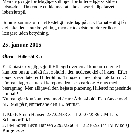
Men de øvrige fordelagtige stillinger forduftede lige så stille i
tidsnøden. Tim endte endda med at tabe et svært uligefarvet
løberslutspil.
Summa summarum – et kedeligt nederlag på 3-5. Forhåbentlig får
det ikke den store betydning, men de to sidste runder er ikke
længere uden betydning.
25. januar 2015
Øbro – Hillerød 3-5
En fantastisk vigtig sejr til Hillerød over en af konkurrenterne i
kampen om at undgå fast ophold i den nederste del af ligaen. Efter
dagens resultater er Hillerød nr. 4 i ligaen – reelt dog nok kun nr. 5
når man tager en udsat kamp mellem Jetsmark og Århus med i
betragning. Men alligevel den højeste placering Hillerød nogensinde
har haft!
Nu mangler kun kampene mod de tre Århus-hold. Den første mod
SK1968 på hjemmebane den 15. februar!
1. Mads Smith Hansen 2372/2383 3 – 1 2527/2536 GM Lars
Schandorff 0-1
2. FM Søren Bech Hansen 2292/2260 4 – 2 2362/2374 IM Nikolaj
Borge ½-½