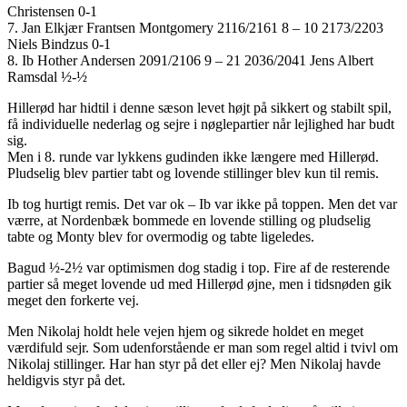
Christensen 0-1
7. Jan Elkjær Frantsen Montgomery 2116/2161 8 – 10 2173/2203
Niels Bindzus 0-1
8. Ib Hother Andersen 2091/2106 9 – 21 2036/2041 Jens Albert
Ramsdal ½-½
Hillerød har hidtil i denne sæson levet højt på sikkert og stabilt spil,
få individuelle nederlag og sejre i nøglepartier når lejlighed har budt
sig.
Men i 8. runde var lykkens gudinden ikke længere med Hillerød.
Pludselig blev partier tabt og lovende stillinger blev kun til remis.
Ib tog hurtigt remis. Det var ok – Ib var ikke på toppen. Men det var
værre, at Nordenbæk bommede en lovende stilling og pludselig
tabte og Monty blev for overmodig og tabte ligeledes.
Bagud ½-2½ var optimismen dog stadig i top. Fire af de resterende
partier så meget lovende ud med Hillerød øjne, men i tidsnøden gik
meget den forkerte vej.
Men Nikolaj holdt hele vejen hjem og sikrede holdet en meget
værdifuld sejr. Som udenforstående er man som regel altid i tvivl om
Nikolaj stillinger. Har han styr på det eller ej? Men Nikolaj havde
heldigvis styr på det.