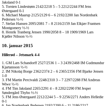
Jaksland 0-1
5. Torsten Lindestrøm 2142/2218 5 – 5 2212/2244 FM Jens
Østergaard 0-1
6. Michael Maarup 2125/2129 6 – 6 2192/2200 Jan Nordenbæk
Pedersen ½-½
7. Stefan Hansen 2095/2081 7 – 8 2116/2159 Jan Elkjær Frantsen
Montgomery ½-½
8. Henrik Tranberg Jensen 1990/2058 8 – 18 1909/1969 Lars
Kjøller Nilsson ½-½
10. januar 2015
Hillerød – Jetsmark 4-4
1. GM Lars Schandorff 2527/2536 1 – 3 2439/2468 IM Gudmundur
Kjartansson ½-½
2. IM Nikolaj Borge 2362/2374 2 – 6 2365/2356 FM Bjarke Jensen
1-0
3. FM Martin Percivaldi 2248/2310 3 – 7 2297/2288 FM Andreas
Wiwe ½-½
4. FM Tim Jaksland 2265/2291 4 – 8 2202/2290 FM Jesper
Søndergård Thybo ½-½
5. FM Jens Østergaard 2212/2244 5 – 9 2256/2271 Anders Helledie
0-1
6. Jan Nordenbæk Pedersen 2192/2200 6 – 11 2186/2217