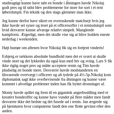
studieagtigt kunne have tabt en bonde i åbningen havde Nikolaj
godt pres og til sidst blev problemerne for store for sort i et rent
løberslutspil. Fin teknik og den slags glemmer man ikke.
Jeg kunne derfor have sikret en overraskende matchsejr hvis jeg
ikke havde set syner og troet på et officersoffer i et remisslutspil som
hvid desværre kunne afværge relativt simpelt. Manglende
kampform. Ærgerligt, men det skulle vise sig at blive holdets eneste
nederlag i weekenden.
Højt humør om aftenen hvor Nikolaj fik sig en fortjent vinderis!
Esbjerg er rækkens absolutte bundhold men det er svært at skulle
vinde stort og det lykkedes da også kun med hiv og sving. Lars S fik
ikke rigtig noget pres og måtte acceptere remis og Tim havde
pludselig en bonde mere. Desværre havde modstanderen en
tilsvarende overvægt i officerer og alt tydede på 4½-5p.Nikolaj kom
diplomatisk sagt ikke overbevisende fra åbningen og kunne være
kommet i alvorlige problemer inden han fik byttet dronninger af.
Monty havde spillet sig frem til en gigantisk angrebsstilling med et
kreativt bondeoffer og kunne have vundet på flere måder men fandt
desværre ikke det bedste og det fusede ud i remis. Jan ærgrede sig
på hjemturen hvor computerne fandt den ene flotte gevinst efter den
anden.