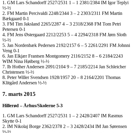
1. GM Lars Schandorff 2527/2531 1 – 1 2381/2384 IM Igor Teplyi
½-½
2. FM Martin Percivaldi 2248/2344 3 – 2 2303/2311 FM Martin
Bækgaard 0-1
3. FM Tim Jaksland 2265/2287 4 – 3 2318/2368 FM Tom Petri
Petersen 0-1
4. FM Jens Østergaard 2212/2253 5 – 4 2294/2318 FM Jørn Sloth
½-½
5. Jan Nordenbæk Pedersen 2192/2157 6 – 5 2261/2291 FM Johnni
Veng 0-1
6. Jan Elkjær Frantsen Montgomery 2116/2152 8 – 6 2184/2243
WIM Nina Høiberg ½-½
7. Ib Hother Andersen 2091/2104 9 – 7 2185/2214 Jan Schleicher
Christensen ½-½
8. Peter Willer Svendsen 1928/1957 20 – 8 2164/2201 Thomas
Klitgård Andersen ½-½
7. marts 2015
Hillerød – Århus/Skolerne 5-3
1. GM Lars Schandorff 2527/2531 1 – 2 2428/2407 IM Rasmus
Skytte 0-1
2. IM Nikolaj Borge 2362/2378 2 – 3 2428/2434 IM Jan Sørensen
½-½