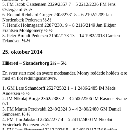
5. FM Jacob Carstensen 2329/2357 7 – 5 2212/2236 FM Jens
Østergaard ½-½
6. Roland Reinhard Greger 2308/2331 8 – 6 2192/2209 Jan
Nordenbæk Pedersen ½-½
7. Henrik Holmsgaard 2287/2301 9 – 8 2116/2149 Jan Elkjær
Frantsen Montgomery ½-½
8. Peter Brondt Pedersen 2150/2173 13 – 14 1982/2018 Carsten
Erlandsen ½-½
25. oktober 2014
Hillerød – Skanderborg 2½ – 5½
En svær start mod en svære modstander. Monty reddede holdets ære
med en flot redningsmanøvre.
1. GM Lars Schandorff 2527/2532 1 – 1 2486/2485 IM Mads
Andersen ½-½
2. IM Nikolaj Borge 2362/2383 2 – 3 2506/2506 IM Rasmus Svane
0-1
3. FM Martin Percivaldi 2248/2324 3 – 4 2480/2480 GM Daniel
Semcesen ½-½
4. FM Tim Jaksland 2265/2277 4 – 5 2411/2400 IM Nicolai
Vesterbæk Pedersen ½-½
5. FM Jens Østergaard 2212/2236 5 – 6 2408/2417 IM Steffen