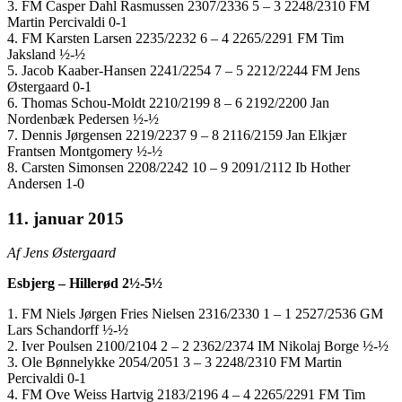
3. FM Casper Dahl Rasmussen 2307/2336 5 – 3 2248/2310 FM
Martin Percivaldi 0-1
4. FM Karsten Larsen 2235/2232 6 – 4 2265/2291 FM Tim
Jaksland ½-½
5. Jacob Kaaber-Hansen 2241/2254 7 – 5 2212/2244 FM Jens
Østergaard 0-1
6. Thomas Schou-Moldt 2210/2199 8 – 6 2192/2200 Jan
Nordenbæk Pedersen ½-½
7. Dennis Jørgensen 2219/2237 9 – 8 2116/2159 Jan Elkjær
Frantsen Montgomery ½-½
8. Carsten Simonsen 2208/2242 10 – 9 2091/2112 Ib Hother
Andersen 1-0
11. januar 2015
Af Jens Østergaard
Esbjerg – Hillerød 2½-5½
1. FM Niels Jørgen Fries Nielsen 2316/2330 1 – 1 2527/2536 GM
Lars Schandorff ½-½
2. Iver Poulsen 2100/2104 2 – 2 2362/2374 IM Nikolaj Borge ½-½
3. Ole Bønnelykke 2054/2051 3 – 3 2248/2310 FM Martin
Percivaldi 0-1
4. FM Ove Weiss Hartvig 2183/2196 4 – 4 2265/2291 FM Tim