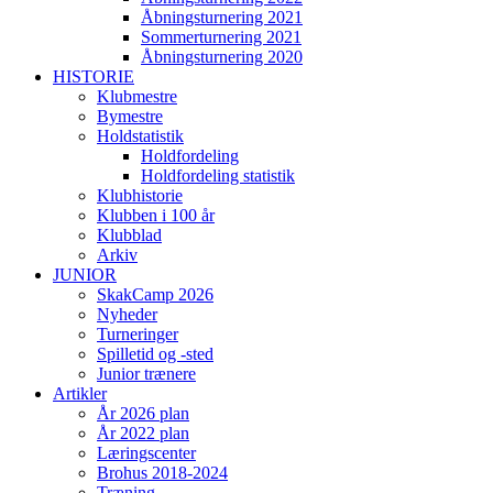
Åbningsturnering 2021
Sommerturnering 2021
Åbningsturnering 2020
HISTORIE
Klubmestre
Bymestre
Holdstatistik
Holdfordeling
Holdfordeling statistik
Klubhistorie
Klubben i 100 år
Klubblad
Arkiv
JUNIOR
SkakCamp 2026
Nyheder
Turneringer
Spilletid og -sted
Junior trænere
Artikler
År 2026 plan
År 2022 plan
Læringscenter
Brohus 2018-2024
Træning