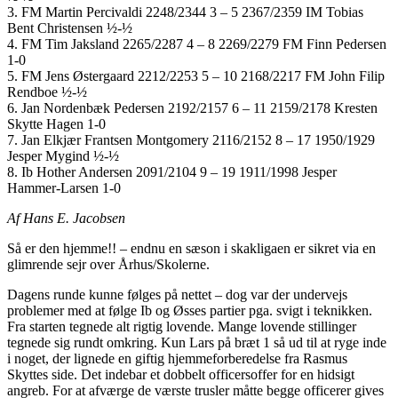
3. FM Martin Percivaldi 2248/2344 3 – 5 2367/2359 IM Tobias
Bent Christensen ½-½
4. FM Tim Jaksland 2265/2287 4 – 8 2269/2279 FM Finn Pedersen
1-0
5. FM Jens Østergaard 2212/2253 5 – 10 2168/2217 FM John Filip
Rendboe ½-½
6. Jan Nordenbæk Pedersen 2192/2157 6 – 11 2159/2178 Kresten
Skytte Hagen 1-0
7. Jan Elkjær Frantsen Montgomery 2116/2152 8 – 17 1950/1929
Jesper Mygind ½-½
8. Ib Hother Andersen 2091/2104 9 – 19 1911/1998 Jesper
Hammer-Larsen 1-0
Af Hans E. Jacobsen
Så er den hjemme!! – endnu en sæson i skakligaen er sikret via en
glimrende sejr over Århus/Skolerne.
Dagens runde kunne følges på nettet – dog var der undervejs
problemer med at følge Ib og Øsses partier pga. svigt i teknikken.
Fra starten tegnede alt rigtig lovende. Mange lovende stillinger
tegnede sig rundt omkring. Kun Lars på bræt 1 så ud til at ryge inde
i noget, der lignede en giftig hjemmeforberedelse fra Rasmus
Skyttes side. Det indebar et dobbelt officersoffer for en hidsigt
angreb. For at afværge de værste trusler måtte begge officerer gives