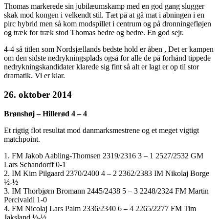
Thomas markerede sin jubilæumskamp med en god gang slugger
skak mod kongen i velkendt stil. Tæt på at gå mat i åbningen i en
pirc hybrid men så kom modspillet i centrum og på dronningefløjen
og træk for træk stod Thomas bedre og bedre. En god sejr.
4-4 så titlen som Nordsjællands bedste hold er åben , Det er kampen
om den sidste nedrykningsplads også for alle de på forhånd tippede
nedrykningskandidater klarede sig fint så alt er lagt er op til stor
dramatik. Vi er klar.
26. oktober 2014
Brønshøj – Hillerød 4 – 4
Et rigtig flot resultat mod danmarksmestrene og et meget vigtigt
matchpoint.
1. FM Jakob Aabling-Thomsen 2319/2316 3 – 1 2527/2532 GM
Lars Schandorff 0-1
2. IM Kim Pilgaard 2370/2400 4 – 2 2362/2383 IM Nikolaj Borge
½-½
3. IM Thorbjørn Bromann 2445/2438 5 – 3 2248/2324 FM Martin
Percivaldi 1-0
4. FM Nicolaj Lars Palm 2336/2340 6 – 4 2265/2277 FM Tim
Jaksland ½-½