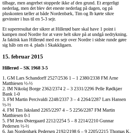
tilbage, men angrebet stoppede ikke af den grund. Et ærgerligt
nederlag, men det blev det eneste nederlag på dagen, og på
pluskonten tæller at både Nordenbæk, Tim og Ib kørte sikre
gevinster i hus til en 5-3 sejr.
Et superresultat der sikrer at Hillerød bare skal have 1 point i
kampen mod Nordre for at være helt sikre på at undgå nedrykning.
Ja faktisk kan Hillerød med en sejr over Nordre i sidste runde gøre
sig håb om en 4. plads i Skakkligaen.
15. februar 2015
Hillerød – SK 1968 3-5
1. GM Lars Schandorff 2527/2536 1 – 1 2380/2338 FM Arne
Matthiesen ½-½
2. IM Nikolaj Borge 2362/2374 2 – 3 2331/2296 Pelle Rødkjær
Bank 1-0
3. FM Martin Percivaldi 2248/2337 3 – 4 2264/2287 Lars Hansen
½-½
4. FM Tim Jaksland 2265/2297 4 – 5 2256/2287 FM Martin
Matthiesen 0-1
5. FM Jens Østergaard 2212/2254 5 – 8 2214/2210 Gunnar
Pedersen ½-½
6. Jan Nordenbæk Pedersen 2192/2198 6 – 9 2205/2215 Thomas K.