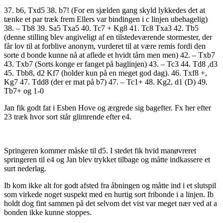
37. b6, Txd5 38. b7! (For en sjælden gang skyld lykkedes det at
tænke et par træk frem Ellers var bindingen i c linjen ubehagelig)
38. – Tb8 39. Sa5 Txa5 40. Tc7 + Kg8 41. Tc8 Txa3 42. Tb5
(denne stilling blev angiveligt af en tilstedeværende stormester, der
får lov til at forblive anonym, vurderet til at være remis fordi den
sorte d bonde kunne nå at aflede et hvidt tårn men men) 42. – Txb7
43. Txb7 (Sorts konge er fanget på baglinjen) 43. – Tc3 44. Td8 ,d3
45. Tbb8, d2 Kf7 (holder kun på en meget god dag). 46. Txf8 +,
Kg7 47. Tdd8 (der er mat på b7) 47. – Tc1+ 48. Kg2, d1 (D) 49.
Tb7+ og 1-0
Jan fik godt fat i Esben Hove og ærgrede sig bagefter. Fx her efter
23 træk hvor sort står glimrende efter e4.
Springeren kommer måske til d5. I stedet fik hvid manøvreret
springeren til e4 og Jan blev trykket tilbage og måtte indkassere et
surt nederlag.
Ib kom ikke alt for godt afsted fra åbningen og måtte ind i et slutspil
som virkede noget suspekt med en hurtig sort fribonde i a linjen. Ib
holdt dog fint sammen på det selvom det vist var meget nær ved at a
bonden ikke kunne stoppes.