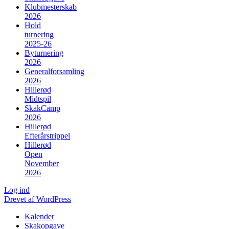
Klubmesterskab
2026
Hold
turnering
2025-26
Byturnering
2026
Generalforsamling
2026
Hillerød
Midtspil
SkakCamp
2026
Hillerød
Efterårstrippel
Hillerød
Open
November
2026
Log ind
Drevet af WordPress
Kalender
Skakopgave