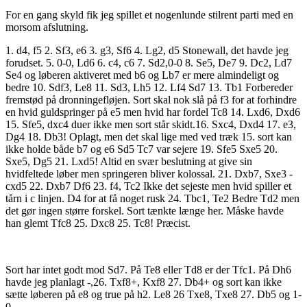
For en gang skyld fik jeg spillet et nogenlunde stilrent parti med en
morsom afslutning.
1. d4, f5 2. Sf3, e6 3. g3, Sf6 4. Lg2, d5 Stonewall, det havde jeg
forudset. 5. 0-0, Ld6 6. c4, c6 7. Sd2,0-0 8. Se5, De7 9. Dc2, Ld7
Se4 og løberen aktiveret med b6 og Lb7 er mere almindeligt og
bedre 10. Sdf3, Le8 11. Sd3, Lh5 12. Lf4 Sd7 13. Tb1 Forbereder
fremstød på dronningefløjen. Sort skal nok slå på f3 for at forhindre
en hvid guldspringer på e5 men hvid har fordel Tc8 14. Lxd6, Dxd6
15. Sfe5, dxc4 duer ikke men sort står skidt.16. Sxc4, Dxd4 17. e3,
Dg4 18. Db3! Oplagt, men det skal lige med ved træk 15. sort kan
ikke holde både b7 og e6 Sd5 Tc7 var sejere 19. Sfe5 Sxe5 20.
Sxe5, Dg5 21. Lxd5! Altid en svær beslutning at give sin
hvidfeltede løber men springeren bliver kolossal. 21. Dxb7, Sxe3 -
cxd5 22. Dxb7 Df6 23. f4, Tc2 Ikke det sejeste men hvid spiller et
tårn i c linjen. D4 for at få noget rusk 24. Tbc1, Te2 Bedre Td2 men
det gør ingen større forskel. Sort tænkte længe her. Måske havde
han glemt Tfc8 25. Dxc8 25. Tc8! Præcist.
Sort har intet godt mod Sd7. På Te8 eller Td8 er der Tfc1. På Dh6
havde jeg planlagt -,26. Txf8+, Kxf8 27. Db4+ og sort kan ikke
sætte løberen på e8 og true på h2. Le8 26 Txe8, Txe8 27. Db5 og 1-
0