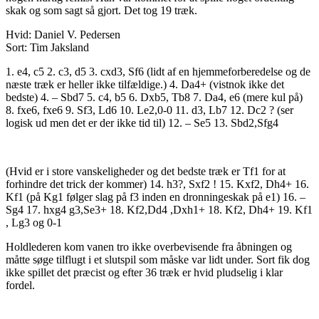
skak og som sagt så gjort. Det tog 19 træk.
Hvid: Daniel V. Pedersen
Sort: Tim Jaksland
1. e4, c5 2. c3, d5 3. cxd3, Sf6 (lidt af en hjemmeforberedelse og de
næste træk er heller ikke tilfældige.) 4. Da4+ (vistnok ikke det
bedste) 4. – Sbd7 5. c4, b5 6. Dxb5, Tb8 7. Da4, e6 (mere kul på)
8. fxe6, fxe6 9. Sf3, Ld6 10. Le2,0-0 11. d3, Lb7 12. Dc2 ? (ser
logisk ud men det er der ikke tid til) 12. – Se5 13. Sbd2,Sfg4
(Hvid er i store vanskeligheder og det bedste træk er Tf1 for at
forhindre det trick der kommer) 14. h3?, Sxf2 ! 15. Kxf2, Dh4+ 16.
Kf1 (på Kg1 følger slag på f3 inden en dronningeskak på e1) 16. –
Sg4 17. hxg4 g3,Se3+ 18. Kf2,Dd4 ,Dxh1+ 18. Kf2, Dh4+ 19. Kf1
, Lg3 og 0-1
Holdlederen kom vanen tro ikke overbevisende fra åbningen og
måtte søge tilflugt i et slutspil som måske var lidt under. Sort fik dog
ikke spillet det præcist og efter 36 træk er hvid pludselig i klar
fordel.