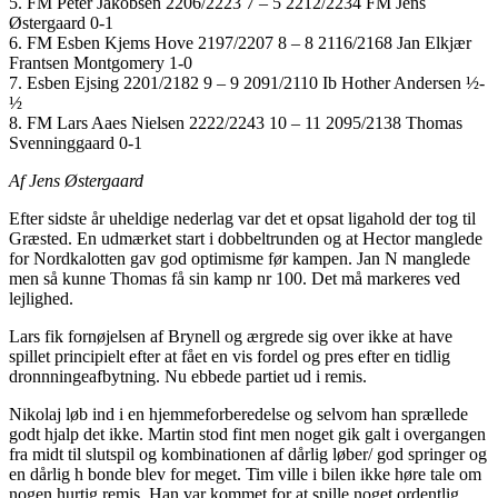
5. FM Peter Jakobsen 2206/2223 7 – 5 2212/2234 FM Jens
Østergaard 0-1
6. FM Esben Kjems Hove 2197/2207 8 – 8 2116/2168 Jan Elkjær
Frantsen Montgomery 1-0
7. Esben Ejsing 2201/2182 9 – 9 2091/2110 Ib Hother Andersen ½-
½
8. FM Lars Aaes Nielsen 2222/2243 10 – 11 2095/2138 Thomas
Svenninggaard 0-1
Af Jens Østergaard
Efter sidste år uheldige nederlag var det et opsat ligahold der tog til
Græsted. En udmærket start i dobbeltrunden og at Hector manglede
for Nordkalotten gav god optimisme før kampen. Jan N manglede
men så kunne Thomas få sin kamp nr 100. Det må markeres ved
lejlighed.
Lars fik fornøjelsen af Brynell og ærgrede sig over ikke at have
spillet principielt efter at fået en vis fordel og pres efter en tidlig
dronnningeafbytning. Nu ebbede partiet ud i remis.
Nikolaj løb ind i en hjemmeforberedelse og selvom han sprællede
godt hjalp det ikke. Martin stod fint men noget gik galt i overgangen
fra midt til slutspil og kombinationen af dårlig løber/ god springer og
en dårlig h bonde blev for meget. Tim ville i bilen ikke høre tale om
nogen hurtig remis. Han var kommet for at spille noget ordentlig