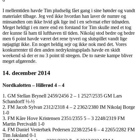
I mellemtiden havde Tim pludselig fået gang i sine bønder og vandt
materialet tilbage. Jeg ved ikke hvordan han laver de numre og
minsandten om ikke hvid gik lige ind i en selvmat efter tidnøden.
Meget heldigt i en mere end en forstand for Tim skulle med et tog
der kunne få ham til lufthaven til tiden. Nikolaj stod bedre og bedre
men 6 point havde været det rene tyveri og slutspillet vandt lige
nøjagtigt ikke. En noget heldig sejr og ikke nok med det. Vores
konkurrenter til den anden nedrykningsplads havde en skidt
weekend så der er nu 3 point til stregen. De to næste kampe bliver
meget afgørende.
14. december 2014
Nordkalotten – Hillerød 4 – 4
1. GM Stellan Brynell 2459/2456 2 – 1 2527/2535 GM Lars
Schandorff ½-½
2. FM Jacob Sylvan 2312/2318 4 – 2 2362/2380 IM Nikolaj Borge
1-0
3. FM Kåre Hove Kristensen 2351/2355 5 – 3 2248/2319 FM
Martin Percivaldi 1-0
4. FM Daniel Vesterbæk Pedersen 2238/2254 6 – 4 2265/2282 FM
Tim Jaksland 0-1