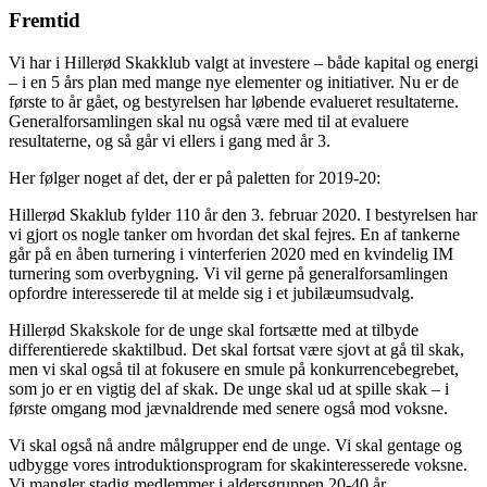
Fremtid
Vi har i Hillerød Skakklub valgt at investere – både kapital og energi
– i en 5 års plan med mange nye elementer og initiativer. Nu er de
første to år gået, og bestyrelsen har løbende evalueret resultaterne.
Generalforsamlingen skal nu også være med til at evaluere
resultaterne, og så går vi ellers i gang med år 3.
Her følger noget af det, der er på paletten for 2019-20
:
Hillerød Skaklub fylder 110 år den 3. februar 2020. I bestyrelsen har
vi gjort os nogle tanker om hvordan det skal fejres. En af tankerne
går på en åben turnering i vinterferien 2020 med en kvindelig IM
turnering som overbygning. Vi vil gerne på generalforsamlingen
opfordre interesserede til at melde sig i et jubilæumsudvalg.
Hillerød Skakskole for de unge skal fortsætte med at tilbyde
differentierede skaktilbud. Det skal fortsat være sjovt at gå til skak,
men vi skal også til at fokusere en smule på konkurrencebegrebet,
som jo er en vigtig del af skak. De unge skal ud at spille skak – i
første omgang mod jævnaldrende med senere også mod voksne.
Vi skal også nå andre målgrupper end de unge. Vi skal gentage og
udbygge vores introduktionsprogram for skakinteresserede voksne.
Vi mangler stadig medlemmer i aldersgruppen 20-40 år.