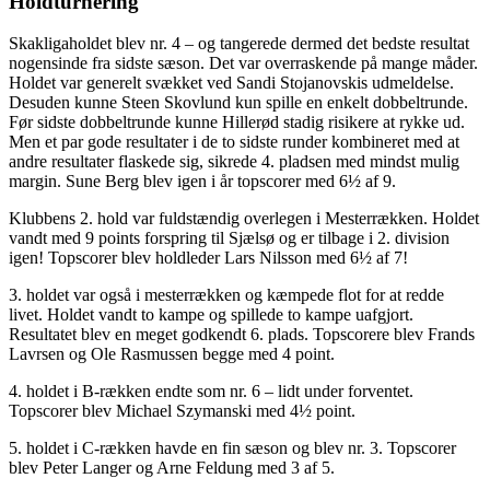
Holdturnering
Skakligaholdet blev nr. 4 – og tangerede dermed det bedste resultat
nogensinde fra sidste sæson. Det var overraskende på mange måder.
Holdet var generelt svækket ved Sandi Stojanovskis udmeldelse.
Desuden kunne Steen Skovlund kun spille en enkelt dobbeltrunde.
Før sidste dobbeltrunde kunne Hillerød stadig risikere at rykke ud.
Men et par gode resultater i de to sidste runder kombineret med at
andre resultater flaskede sig, sikrede 4. pladsen med mindst mulig
margin. Sune Berg blev igen i år topscorer med 6½ af 9.
Klubbens 2. hold var fuldstændig overlegen i Mesterrækken. Holdet
vandt med 9 points forspring til Sjælsø og er tilbage i 2. division
igen! Topscorer blev holdleder Lars Nilsson med 6½ af 7!
3. holdet var også i mesterrækken og kæmpede flot for at redde
livet. Holdet vandt to kampe og spillede to kampe uafgjort.
Resultatet blev en meget godkendt 6. plads. Topscorere blev Frands
Lavrsen og Ole Rasmussen begge med 4 point.
4. holdet i B-rækken endte som nr. 6 – lidt under forventet.
Topscorer blev Michael Szymanski med 4½ point.
5. holdet i C-rækken havde en fin sæson og blev nr. 3. Topscorer
blev Peter Langer og Arne Feldung med 3 af 5.