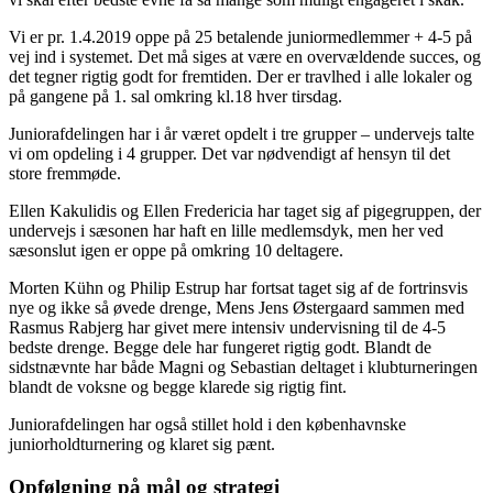
Vi er pr. 1.4.2019 oppe på 25 betalende juniormedlemmer + 4-5 på
vej ind i systemet. Det må siges at være en overvældende succes, og
det tegner rigtig godt for fremtiden. Der er travlhed i alle lokaler og
på gangene på 1. sal omkring kl.18 hver tirsdag.
Juniorafdelingen har i år været opdelt i tre grupper – undervejs talte
vi om opdeling i 4 grupper. Det var nødvendigt af hensyn til det
store fremmøde.
Ellen Kakulidis og Ellen Fredericia har taget sig af pigegruppen, der
undervejs i sæsonen har haft en lille medlemsdyk, men her ved
sæsonslut igen er oppe på omkring 10 deltagere.
Morten Kühn og Philip Estrup har fortsat taget sig af de fortrinsvis
nye og ikke så øvede drenge, Mens Jens Østergaard sammen med
Rasmus Rabjerg har givet mere intensiv undervisning til de 4-5
bedste drenge. Begge dele har fungeret rigtig godt. Blandt de
sidstnævnte har både Magni og Sebastian deltaget i klubturneringen
blandt de voksne og begge klarede sig rigtig fint.
Juniorafdelingen har også stillet hold i den københavnske
juniorholdturnering og klaret sig pænt.
Opfølgning på mål og strategi