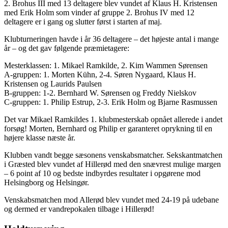
2. Brohus III med 13 deltagere blev vundet af Klaus H. Kristensen
med Erik Holm som vinder af gruppe 2. Brohus IV med 12
deltagere er i gang og slutter først i starten af maj.
Klubturneringen havde i år 36 deltagere – det højeste antal i mange
år – og det gav følgende præmietagere:
Mesterklassen: 1. Mikael Ramkilde, 2. Kim Wammen Sørensen
A-gruppen: 1. Morten Kühn, 2-4. Søren Nygaard, Klaus H.
Kristensen og Laurids Paulsen
B-gruppen: 1-2. Bernhard W. Sørensen og Freddy Nielskov
C-gruppen: 1. Philip Estrup, 2-3. Erik Holm og Bjarne Rasmussen
Det var Mikael Ramkildes 1. klubmesterskab opnået allerede i andet
forsøg! Morten, Bernhard og Philip er garanteret oprykning til en
højere klasse næste år.
Klubben vandt begge sæsonens venskabsmatcher. Sekskantmatchen
i Græsted blev vundet af Hillerød med den snævrest mulige margen
– 6 point af 10 og bedste indbyrdes resultater i opgørene mod
Helsingborg og Helsingør.
Venskabsmatchen mod Allerød blev vundet med 24-19 på udebane
og dermed er vandrepokalen tilbage i Hillerød!