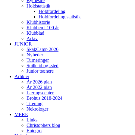
Bymestre
Holdstatistik
Holdfordeling
Holdfordeling statistik
Klubhistorie
Klubben i 100 år
Klubblad
Arkiv
JUNIOR
SkakCamp 2026
Nyheder
Turneringer
Spilletid og -sted
Junior trænere
Artikler
År 2026 plan
År 2022 plan
Læringscenter
Brohus 2018-2024
Træning
Nekrologer
MERE
Links
Christophers blog
Entegro