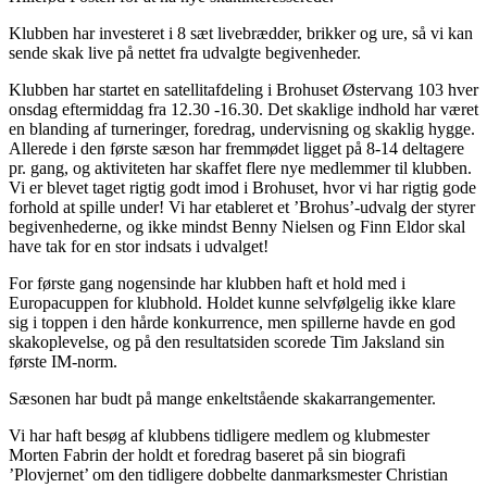
Klubben har investeret i 8 sæt livebrædder, brikker og ure, så vi kan
sende skak live på nettet fra udvalgte begivenheder.
Klubben har startet en satellitafdeling i Brohuset Østervang 103 hver
onsdag eftermiddag fra 12.30 -16.30. Det skaklige indhold har været
en blanding af turneringer, foredrag, undervisning og skaklig hygge.
Allerede i den første sæson har fremmødet ligget på 8-14 deltagere
pr. gang, og aktiviteten har skaffet flere nye medlemmer til klubben.
Vi er blevet taget rigtig godt imod i Brohuset, hvor vi har rigtig gode
forhold at spille under! Vi har etableret et ’Brohus’-udvalg der styrer
begivenhederne, og ikke mindst Benny Nielsen og Finn Eldor skal
have tak for en stor indsats i udvalget!
For første gang nogensinde har klubben haft et hold med i
Europacuppen for klubhold. Holdet kunne selvfølgelig ikke klare
sig i toppen i den hårde konkurrence, men spillerne havde en god
skakoplevelse, og på den resultatsiden scorede Tim Jaksland sin
første IM-norm.
Sæsonen har budt på mange enkeltstående skakarrangementer.
Vi har haft besøg af klubbens tidligere medlem og klubmester
Morten Fabrin der holdt et foredrag baseret på sin biografi
’Plovjernet’ om den tidligere dobbelte danmarksmester Christian