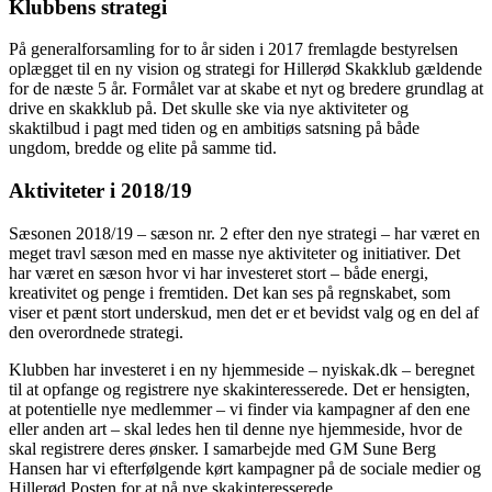
Klubbens strategi
På generalforsamling for to år siden i 2017 fremlagde bestyrelsen
oplægget til en ny vision og strategi for Hillerød Skakklub gældende
for de næste 5 år. Formålet var at skabe et nyt og bredere grundlag at
drive en skakklub på. Det skulle ske via nye aktiviteter og
skaktilbud i pagt med tiden og en ambitiøs satsning på både
ungdom, bredde og elite på samme tid.
Aktiviteter i 2018/19
Sæsonen 2018/19 – sæson nr. 2 efter den nye strategi – har været en
meget travl sæson med en masse nye aktiviteter og initiativer. Det
har været en sæson hvor vi har investeret stort – både energi,
kreativitet og penge i fremtiden. Det kan ses på regnskabet, som
viser et pænt stort underskud, men det er et bevidst valg og en del af
den overordnede strategi.
Klubben har investeret i en ny hjemmeside – nyiskak.dk – beregnet
til at opfange og registrere nye skakinteresserede. Det er hensigten,
at potentielle nye medlemmer – vi finder via kampagner af den ene
eller anden art – skal ledes hen til denne nye hjemmeside, hvor de
skal registrere deres ønsker. I samarbejde med GM Sune Berg
Hansen har vi efterfølgende kørt kampagner på de sociale medier og
Hillerød Posten for at nå nye skakinteresserede.