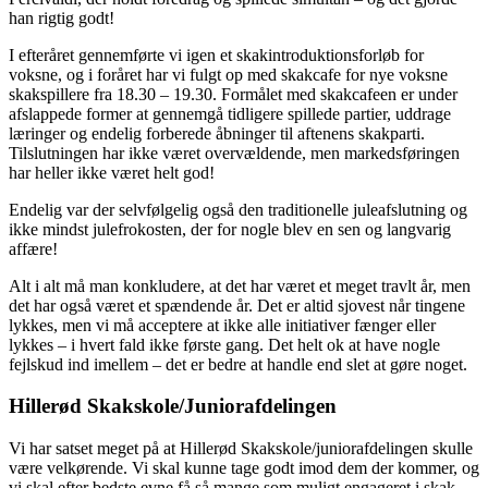
han rigtig godt!
I efteråret gennemførte vi igen et skakintroduktionsforløb for
voksne, og i foråret har vi fulgt op med skakcafe for nye voksne
skakspillere fra 18.30 – 19.30. Formålet med skakcafeen er under
afslappede former at gennemgå tidligere spillede partier, uddrage
læringer og endelig forberede åbninger til aftenens skakparti.
Tilslutningen har ikke været overvældende, men markedsføringen
har heller ikke været helt god!
Endelig var der selvfølgelig også den traditionelle juleafslutning og
ikke mindst julefrokosten, der for nogle blev en sen og langvarig
affære!
Alt i alt må man konkludere, at det har været et meget travlt år, men
det har også været et spændende år. Det er altid sjovest når tingene
lykkes, men vi må acceptere at ikke alle initiativer fænger eller
lykkes – i hvert fald ikke første gang. Det helt ok at have nogle
fejlskud ind imellem – det er bedre at handle end slet at gøre noget.
Hillerød Skakskole/Juniorafdelingen
Vi har satset meget på at Hillerød Skakskole/juniorafdelingen skulle
være velkørende. Vi skal kunne tage godt imod dem der kommer, og
vi skal efter bedste evne få så mange som muligt engageret i skak.