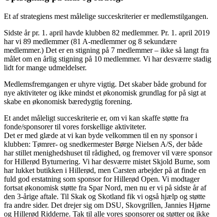
Et af strategiens mest målelige succeskriterier er medlemstilgangen.
Sidste år pr. 1. april havde klubben 82 medlemmer. Pr. 1. april 2019
har vi 89 medlemmer (81 A-medlemmer og 8 sekundære
medlemmer.) Det er en stigning på 7 medlemmer – ikke så langt fra
målet om en årlig stigning på 10 medlemmer. Vi har desværre stadig
lidt for mange udmeldelser.
Medlemsfremgangen er uhyre vigtig. Det skaber både grobund for
nye aktiviteter og ikke mindst et økonomisk grundlag for på sigt at
skabe en økonomisk bæredygtig forening.
Et andet måleligt succeskriterie er, om vi kan skaffe støtte fra
fonde/sponsorer til vores forskellige aktiviteter.
Det er med glæde at vi kan byde velkommen til en ny sponsor i
klubben: Tømrer- og snedkermester Børge Nielsen A/S, der både
har stillet menighedshuset til rådighed, og fremover vil være sponsor
for Hillerød Byturnering. Vi har desværre mistet Skjold Burne, som
har lukket butikken i Hillerød, men Carsten arbejder på at finde en
fuld god erstatning som sponsor for Hillerød Open. Vi modtager
fortsat økonomisk støtte fra Spar Nord, men nu er vi på sidste år af
den 3-årige aftale. Til Skak og Skotland fik vi også hjælp og støtte
fra andre sider. Det drejer sig om DSU, Skovgrillen, Jannies Hjørne
og Hillerød Ridderne. Tak til alle vores sponsorer og støtter og ikke