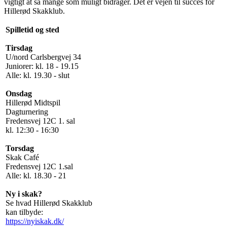
vigtigt at så mange som muligt bidrager. Det er vejen til succes for
Hillerød Skakklub.
Spilletid og sted
Tirsdag
U/nord Carlsbergvej 34
Juniorer: kl. 18 - 19.15
Alle: kl. 19.30 - slut
Onsdag
Hillerød Midtspil
Dagturnering
Fredensvej 12C 1. sal
kl. 12:30 - 16:30
Torsdag
Skak Café
Fredensvej 12C 1.sal
Alle: kl. 18.30 - 21
Ny i skak?
Se hvad Hillerød Skakklub
kan tilbyde:
https://nyiskak.dk/