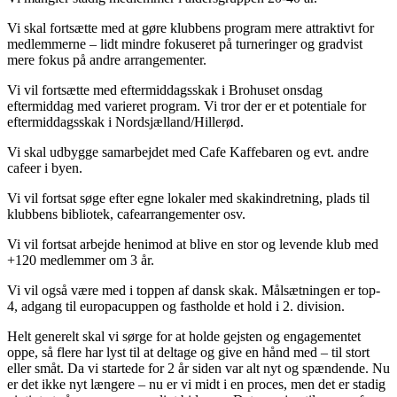
Vi skal fortsætte med at gøre klubbens program mere attraktivt for
medlemmerne – lidt mindre fokuseret på turneringer og gradvist
mere fokus på andre arrangementer.
Vi vil fortsætte med eftermiddagsskak i Brohuset onsdag
eftermiddag med varieret program. Vi tror der er et potentiale for
eftermiddagsskak i Nordsjælland/Hillerød.
Vi skal udbygge samarbejdet med Cafe Kaffebaren og evt. andre
cafeer i byen.
Vi vil fortsat søge efter egne lokaler med skakindretning, plads til
klubbens bibliotek, cafearrangementer osv.
Vi vil fortsat arbejde henimod at blive en stor og levende klub med
+120 medlemmer om 3 år.
Vi vil også være med i toppen af dansk skak. Målsætningen er top-
4, adgang til europacuppen og fastholde et hold i 2. division.
Helt generelt skal vi sørge for at holde gejsten og engagementet
oppe, så flere har lyst til at deltage og give en hånd med – til stort
eller småt. Da vi startede for 2 år siden var alt nyt og spændende. Nu
er det ikke nyt længere – nu er vi midt i en proces, men det er stadig