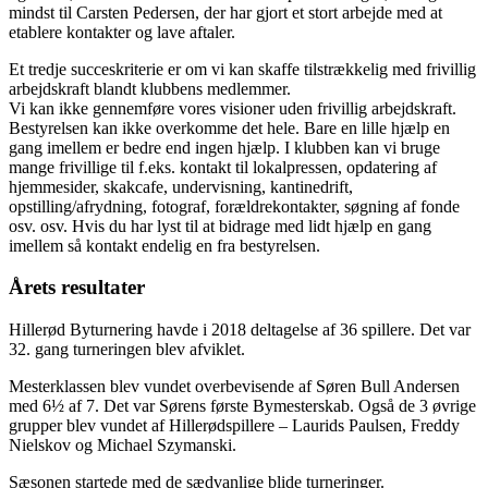
mindst til Carsten Pedersen, der har gjort et stort arbejde med at
etablere kontakter og lave aftaler.
Et tredje succeskriterie er om vi kan skaffe tilstrækkelig med frivillig
arbejdskraft blandt klubbens medlemmer.
Vi kan ikke gennemføre vores visioner uden frivillig arbejdskraft.
Bestyrelsen kan ikke overkomme det hele. Bare en lille hjælp en
gang imellem er bedre end ingen hjælp. I klubben kan vi bruge
mange frivillige til f.eks. kontakt til lokalpressen, opdatering af
hjemmesider, skakcafe, undervisning, kantinedrift,
opstilling/afrydning, fotograf, forældrekontakter, søgning af fonde
osv. osv. Hvis du har lyst til at bidrage med lidt hjælp en gang
imellem så kontakt endelig en fra bestyrelsen.
Årets resultater
Hillerød Byturnering havde i 2018 deltagelse af 36 spillere. Det var
32. gang turneringen blev afviklet.
Mesterklassen blev vundet overbevisende af Søren Bull Andersen
med 6½ af 7. Det var Sørens første Bymesterskab. Også de 3 øvrige
grupper blev vundet af Hillerødspillere – Laurids Paulsen, Freddy
Nielskov og Michael Szymanski.
Sæsonen startede med de sædvanlige blide turneringer.