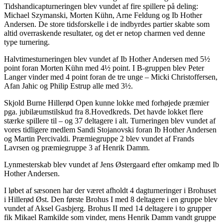
Tidshandicapturneringen blev vundet af fire spillere på deling:
Michael Szymanski, Morten Kühn, Arne Feldung og Ib Hother
Andersen. De store tidsforskelle i de indbyrdes partier skabte som
altid overraskende resultater, og det er netop charmen ved denne
type turnering.
Halvtimesturneringen blev vundet af Ib Hother Andersen med 5½
point foran Morten Kühn med 4½ point. I B-gruppen blev Peter
Langer vinder med 4 point foran de tre unge – Micki Christoffersen,
Afan Jahic og Philip Estrup alle med 3½.
Skjold Burne Hillerød Open kunne lokke med forhøjede præmier
pga. jubilæumstilskud fra 8.Hovedkreds. Det havde lokket flere
stærke spillere til – og 37 deltagere i alt. Turneringen blev vundet af
vores tidligere medlem Sandi Stojanovski foran Ib Hother Andersen
og Martin Percivaldi. Præmiegruppe 2 blev vundet af Frands
Lavrsen og præmiegruppe 3 af Henrik Damm.
Lynmesterskab blev vundet af Jens Østergaard efter omkamp med Ib
Hother Andersen.
I løbet af sæsonen har der været afholdt 4 dagturneringer i Brohuset
i Hillerød Øst. Den første Brohus I med 8 deltagere i en gruppe blev
vundet af Aksel Gasbjerg. Brohus II med 14 deltagere i to grupper
fik Mikael Ramkilde som vinder, mens Henrik Damm vandt gruppe