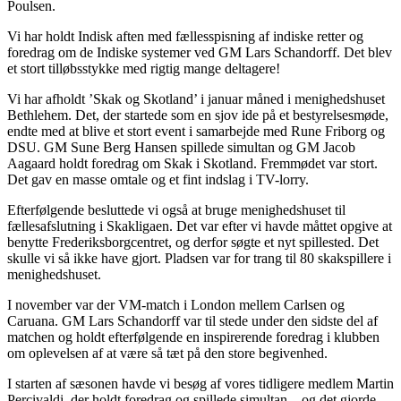
Poulsen.
Vi har holdt Indisk aften med fællesspisning af indiske retter og
foredrag om de Indiske systemer ved GM Lars Schandorff. Det blev
et stort tilløbsstykke med rigtig mange deltagere!
Vi har afholdt ’Skak og Skotland’ i januar måned i menighedshuset
Bethlehem. Det, der startede som en sjov ide på et bestyrelsesmøde,
endte med at blive et stort event i samarbejde med Rune Friborg og
DSU. GM Sune Berg Hansen spillede simultan og GM Jacob
Aagaard holdt foredrag om Skak i Skotland. Fremmødet var stort.
Det gav en masse omtale og et fint indslag i TV-lorry.
Efterfølgende besluttede vi også at bruge menighedshuset til
fællesafslutning i Skakligaen. Det var efter vi havde måttet opgive at
benytte Frederiksborgcentret, og derfor søgte et nyt spillested. Det
skulle vi så ikke have gjort. Pladsen var for trang til 80 skakspillere i
menighedshuset.
I november var der VM-match i London mellem Carlsen og
Caruana. GM Lars Schandorff var til stede under den sidste del af
matchen og holdt efterfølgende en inspirerende foredrag i klubben
om oplevelsen af at være så tæt på den store begivenhed.
I starten af sæsonen havde vi besøg af vores tidligere medlem Martin
Percivaldi, der holdt foredrag og spillede simultan – og det gjorde