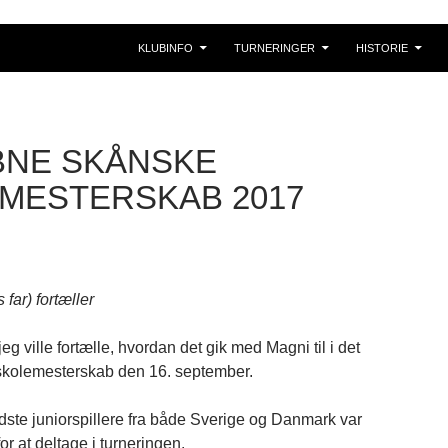
KLUBINFO
TURNERINGER
HISTORIE
BNE SKÅNSKE
MESTERSKAB 2017
far) fortæller
jeg ville fortælle, hvordan det gik med Magni til i det
kolemesterskab den 16. september.
ste juniorspillere fra både Sverige og Danmark var
for at deltage i turneringen.