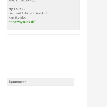
Alle: kl. 18.30 - 21
Ny i skak?
Se hvad Hillerød Skakklub
kan tilbyde:
https://nyiskak.dk/
Sponsorer