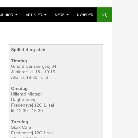
JUNIOR
ARTIKLER
MERE
NYHEDER
Spilletid og sted
Tirsdag
U/nord Carlsbergvej 34
Juniorer: kl. 18 - 19.15
Alle: kl. 19.30 - slut
Onsdag
Hillerød Midtspil
Dagturnering
Fredensvej 12C 1. sal
kl. 12:30 - 16:30
Torsdag
Skak Café
Fredensvej 12C 1.sal