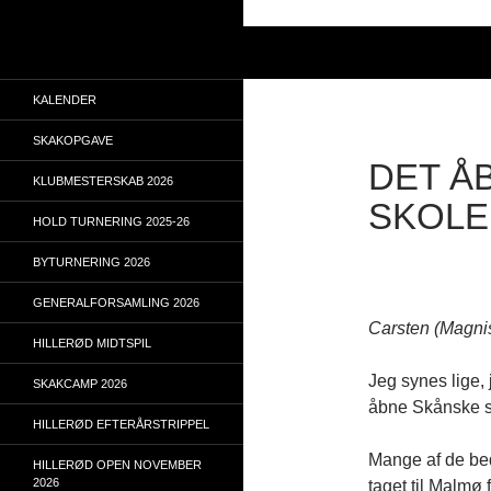
Hop
til
Søg
indhold
KALENDER
SKAKOPGAVE
DET Å
KLUBMESTERSKAB 2026
SKOLE
HOLD TURNERING 2025-26
BYTURNERING 2026
GENERALFORSAMLING 2026
Carsten (Magnis 
HILLERØD MIDTSPIL
Jeg synes lige, 
SKAKCAMP 2026
åbne Skånske s
HILLERØD EFTERÅRSTRIPPEL
Mange af de bed
HILLERØD OPEN NOVEMBER
2026
taget til Malmø 