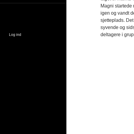
Magni startede 
igen og vandt d
sjetteplads. Det
syvende og sids
deltagere i grup
Log ind