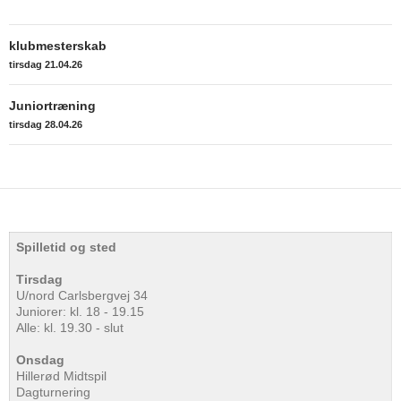
Indlægsnavigation
klubmesterskab
tirsdag 21.04.26
Juniortræning
tirsdag 28.04.26
Spilletid og sted
Tirsdag
U/nord Carlsbergvej 34
Juniorer: kl. 18 - 19.15
Alle: kl. 19.30 - slut
Onsdag
Hillerød Midtspil
Dagturnering