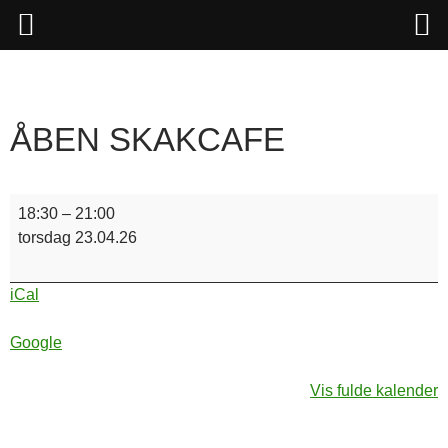
Hop
til
indhold
ÅBEN SKAKCAFE
Åben
18:30
–
21:00
skakcafe
torsdag 23.04.26
iCal
Google
Vis fulde kalender