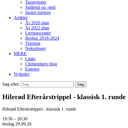
Turneringer
Spilletid og -sted
Junior trænere
Artikler
År 2026 plan
År 2022 plan
Læringscenter
Brohus 2018-2024
Træning
Nekrologer
MERE
Links
Christophers blog
Entegro
Nyheder
Søg efter:
Hilerød Efterårstrippel - klassisk 1. runde
Hilerød Efterårstrippel - klassisk 1. runde
19:30
–
20:30
tirsdag 29.09.26