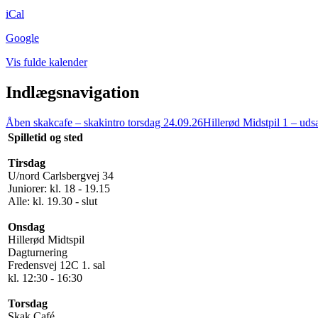
iCal
Google
Vis fulde kalender
Indlægsnavigation
Åben skakcafe – skakintro
torsdag 24.09.26
Hillerød Midstpil 1 – udsa
Spilletid og sted
Tirsdag
U/nord Carlsbergvej 34
Juniorer: kl. 18 - 19.15
Alle: kl. 19.30 - slut
Onsdag
Hillerød Midtspil
Dagturnering
Fredensvej 12C 1. sal
kl. 12:30 - 16:30
Torsdag
Skak Café