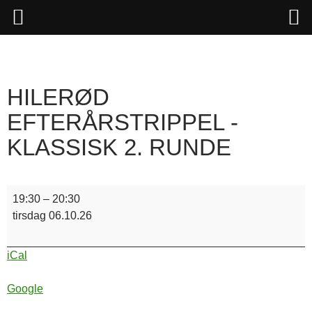
Hop
til
indhold
HILERØD
EFTERÅRSTRIPPEL -
KLASSISK 2. RUNDE
Hilerød
19:30
–
20:30
Efterårstrippel
tirsdag 06.10.26
-
klassisk
iCal
2.
runde
Google