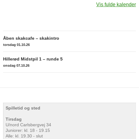
Vis fulde kalender
Indlægsnavigation
Åben skakcafe – skakintro
torsdag 01.10.26
Hillerød Midstpil 1 – runde 5
onsdag 07.10.26
Spilletid og sted
Tirsdag
U/nord Carlsbergvej 34
Juniorer: kl. 18 - 19.15
Alle: kl. 19.30 - slut