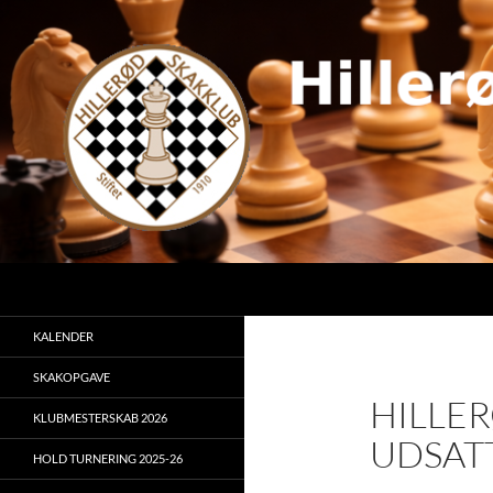
Hop
til
indhold
Søg
KALENDER
SKAKOPGAVE
HILLER
KLUBMESTERSKAB 2026
UDSATT
HOLD TURNERING 2025-26