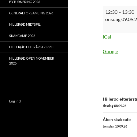
BYTURNERING 2026
Hillerød
12:30
–
13:30
GENERALFORSAMLING 2026
Midstpil
onsdag 09.09.
1
HILLERØD MIDTSPIL
-
SKAKCAMP 2026
iCal
udsatte
partier
HILLERØD EFTERÅRSTRIPPEL
Google
HILLERØD OPEN NOVEMBER
2026
Indlægsn
Hillerød efterårst
Log ind
tirsdag 08.09.26
Åben skakcafe
torsdag 10.09.26