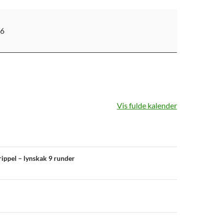
26
Vis fulde kalender
avigation
rippel – lynskak 9 runder