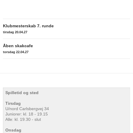
Indlægsnavigation
Klubmesterskab 7. runde
tirsdag 20.04.27
Åben skakcafe
torsdag 22.04.27
Spilletid og sted
Tirsdag
U/nord Carlsbergvej 34
Juniorer: kl. 18 - 19.15
Alle: kl. 19.30 - slut
Onsdag