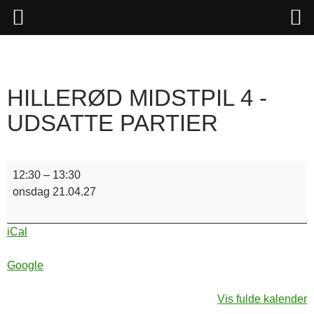
Hop
til
indhold
HILLERØD MIDSTPIL 4 -
UDSATTE PARTIER
Hillerød
12:30
–
13:30
Midstpil
onsdag 21.04.27
4
-
iCal
udsatte
partier
Google
Vis fulde kalender