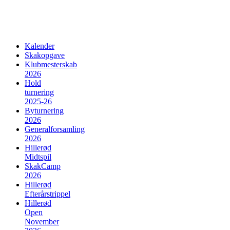
Kalender
Skakopgave
Klubmesterskab
2026
Hold
turnering
2025-26
Byturnering
2026
Generalforsamling
2026
Hillerød
Midtspil
SkakCamp
2026
Hillerød
Efterårstrippel
Hillerød
Open
November