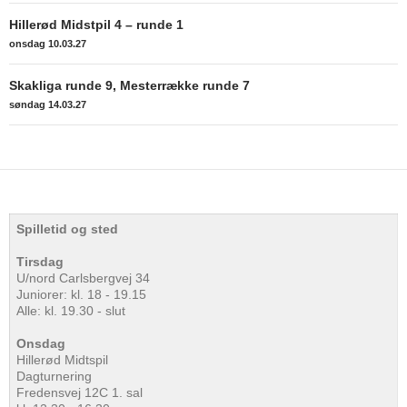
Indlægsnavigation
Hillerød Midstpil 4 – runde 1
onsdag 10.03.27
Skakliga runde 9, Mesterrække runde 7
søndag 14.03.27
Spilletid og sted
Tirsdag
U/nord Carlsbergvej 34
Juniorer: kl. 18 - 19.15
Alle: kl. 19.30 - slut
Onsdag
Hillerød Midtspil
Dagturnering
Fredensvej 12C 1. sal