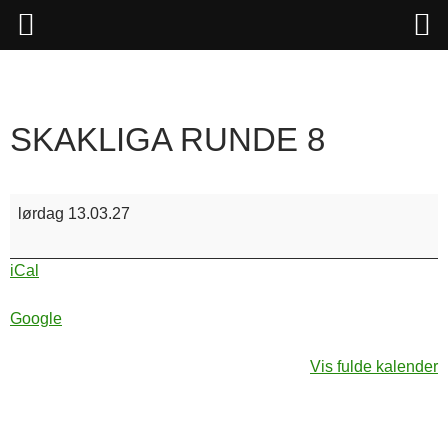
Hop
til
indhold
SKAKLIGA RUNDE 8
Skakliga
lørdag 13.03.27
runde
8
iCal
Google
Vis fulde kalender