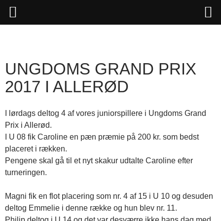
Hop
til
indhold
UNGDOMS GRAND PRIX
2017 I ALLERØD
I lørdags deltog 4 af vores juniorspillere i Ungdoms Grand
Prix i Allerød.
I U 08 fik Caroline en pæn præmie på 200 kr. som bedst
placeret i rækken.
Pengene skal gå til et nyt skakur udtalte Caroline efter
turneringen.
Magni fik en flot placering som nr. 4 af 15 i U 10 og desuden
deltog Emmelie i denne række og hun blev nr. 11.
Philip deltog i U 14 og det var desværre ikke hans dag med