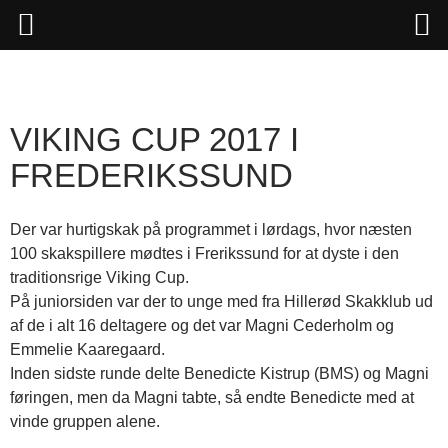
Hop
til
indhold
VIKING CUP 2017 I
FREDERIKSSUND
Der var hurtigskak på programmet i lørdags, hvor næsten
100 skakspillere mødtes i Frerikssund for at dyste i den
traditionsrige Viking Cup.
På juniorsiden var der to unge med fra Hillerød Skakklub ud
af de i alt 16 deltagere og det var Magni Cederholm og
Emmelie Kaaregaard.
Inden sidste runde delte Benedicte Kistrup (BMS) og Magni
føringen, men da Magni tabte, så endte Benedicte med at
vinde gruppen alene.